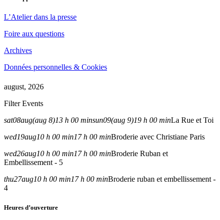
L’Atelier dans la presse
Foire aux questions
Archives
Données personnelles & Cookies
august, 2026
Filter Events
sat
08
aug
(aug 8)
13 h 00 min
sun
09
(aug 9)
19 h 00 min
La Rue et Toi
wed
19
aug
10 h 00 min
17 h 00 min
Broderie avec Christiane Paris
wed
26
aug
10 h 00 min
17 h 00 min
Broderie Ruban et
Embellissement - 5
thu
27
aug
10 h 00 min
17 h 00 min
Broderie ruban et embellissement -
4
Heures d’ouverture