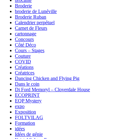
brocante
Broderie
broderie de Lunéville
Broderie Ruban
Calendrier perpétuel
Carnet de Fleurs
cartonnage
Concours
Côté Déco
Cours – Stages
Couture
COVID
Créations
Créatrices
Dancing Chicken and Flying Pig
Dans le coin
Di Ford Memoryl – Cloverdale House
ECOPRINT
EQP Mystery
expo
Exposition
FOLTVILAG
Formation
idées
Idées de génie