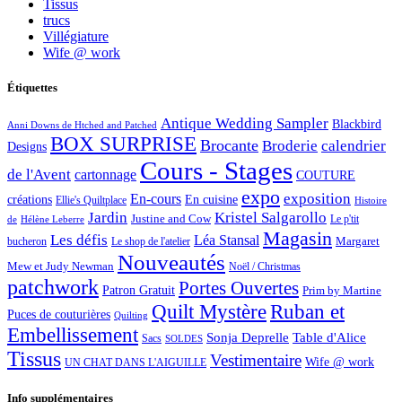
Tissus
trucs
Villégiature
Wife @ work
Étiquettes
Antique Wedding Sampler
Blackbird
Anni Downs de Htched and Patched
BOX SURPRISE
Brocante
Broderie
calendrier
Designs
Cours - Stages
de l'Avent
cartonnage
COUTURE
expo
exposition
En-cours
créations
En cuisine
Ellie's Quiltplace
Histoire
Jardin
Kristel Salgarollo
Justine and Cow
Le p'tit
de
Hélène Leberre
Magasin
Les défis
Léa Stansal
Margaret
bucheron
Le shop de l'atelier
Nouveautés
Mew et Judy Newman
Noël / Christmas
patchwork
Portes Ouvertes
Patron Gratuit
Prim by Martine
Quilt Mystère
Ruban et
Puces de couturières
Quilting
Embellissement
Sonja Deprelle
Table d'Alice
Sacs
SOLDES
Tissus
Vestimentaire
Wife @ work
UN CHAT DANS L'AIGUILLE
Info supplémentaires