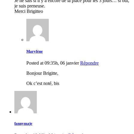
Je ne sais si il y a encore de la place pour les 3 jours… si oui,
je suis preneuse.
Merci Brigitteo
Marylène
Posted at 09:35h, 06 janvier
Répondre
Bonjour Brigitte,
Ok c’est noté, bis
fannymaje