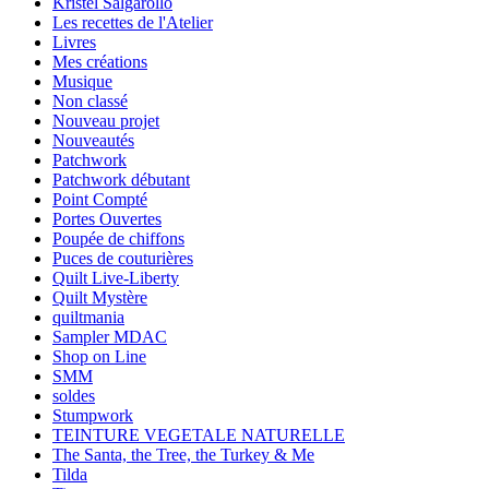
Kristel Salgarollo
Les recettes de l'Atelier
Livres
Mes créations
Musique
Non classé
Nouveau projet
Nouveautés
Patchwork
Patchwork débutant
Point Compté
Portes Ouvertes
Poupée de chiffons
Puces de couturières
Quilt Live-Liberty
Quilt Mystère
quiltmania
Sampler MDAC
Shop on Line
SMM
soldes
Stumpwork
TEINTURE VEGETALE NATURELLE
The Santa, the Tree, the Turkey & Me
Tilda