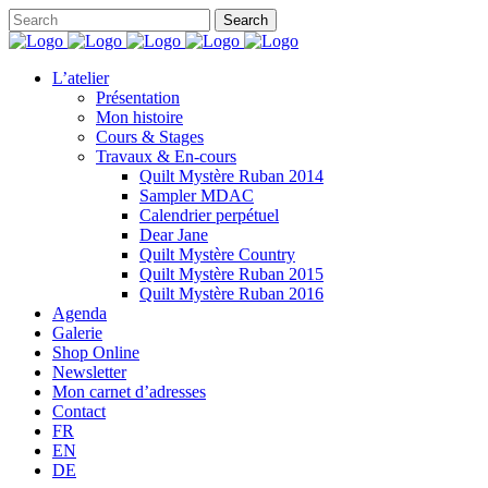
L’atelier
Présentation
Mon histoire
Cours & Stages
Travaux & En-cours
Quilt Mystère Ruban 2014
Sampler MDAC
Calendrier perpétuel
Dear Jane
Quilt Mystère Country
Quilt Mystère Ruban 2015
Quilt Mystère Ruban 2016
Agenda
Galerie
Shop Online
Newsletter
Mon carnet d’adresses
Contact
FR
EN
DE