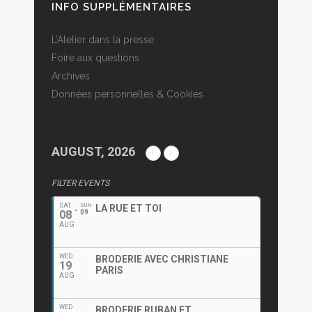
INFO SUPPLÉMENTAIRES
L’Atelier dans la presse
Foire aux questions
Archives
Données personnelles & Cookies
AUGUST, 2026
FILTER EVENTS
SAT
SUN
LA RUE ET TOI
08
09
AUG
WED
BRODERIE AVEC CHRISTIANE
19
PARIS
AUG
WED
BRODERIE RUBAN ET