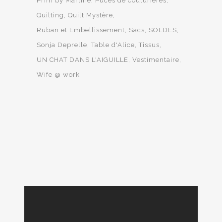
Prim by Martine
Puces de couturières
Quilting
Quilt Mystère
Ruban et Embellissement
Sacs
SOLDES
Sonja Deprelle
Table d'Alice
Tissus
UN CHAT DANS L'AIGUILLE
Vestimentaire
Wife @ work