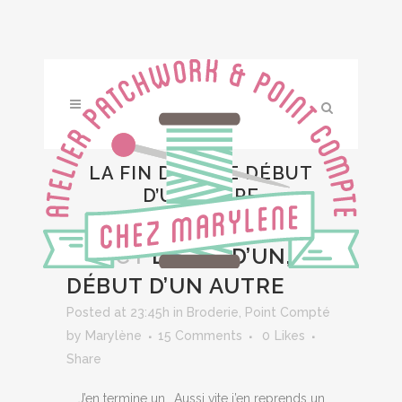
LA FIN D’UN, LE DÉBUT
D’UN AUTRE
18 OCT
LA FIN D’UN, LE
DÉBUT D’UN AUTRE
Posted at 23:45h
in
Broderie
,
Point Compté
by
Marylène
15 Comments
0
Likes
Share
J’en termine un….Aussi vite j’en reprends un