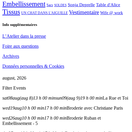
Embellissement
Sonja Deprelle
Table d'Alice
Sacs
SOLDES
Tissus
Vestimentaire
Wife @ work
UN CHAT DANS L'AIGUILLE
Info supplémentaires
L’Atelier dans la presse
Foire aux questions
Archives
Données personnelles & Cookies
august, 2026
Filter Events
sat
08
aug
(aug 8)
13 h 00 min
sun
09
(aug 9)
19 h 00 min
La Rue et Toi
wed
19
aug
10 h 00 min
17 h 00 min
Broderie avec Christiane Paris
wed
26
aug
10 h 00 min
17 h 00 min
Broderie Ruban et
Embellissement - 5