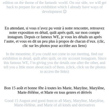
edition on the theme of the fantastic world. On our side, we will get
back to prepare for an exhibition which I already have ways of
development 😉
En attendant, si vous n’avez pu venir à notre rencontre, retrouvez
notre exposition en détail, quilt après quilt, sur mon compte
instagram. Depuis ce fameux WE, je vous les détails un après
l’autre, et vous en dit un peu plus à propos de chacun d’eux. (clic,
clic sur les photos pour accéder aux liens)
In the meantime, if you could not come to our meeting, find our
exhibition in detail, quilt after quilt, on my account instagram. Since
this famous WE, I’m giving you the details one after the other, and
tell you a little more about each of them. (click, click on the photos
to access the links)
Bon 15 août et bonne fête à toutes les Marie, Maryline, Marylène,
Marie-Hélène, et Marie en tous genres et dérivés
Good 15 August and good feast to all Mary, Maryline, Marylène,
Marie-Hélène, and Marie of all kinds and derivatives