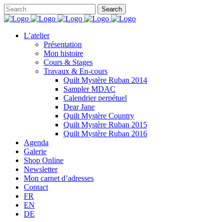
L’atelier
Présentation
Mon histoire
Cours & Stages
Travaux & En-cours
Quilt Mystère Ruban 2014
Sampler MDAC
Calendrier perpétuel
Dear Jane
Quilt Mystère Country
Quilt Mystère Ruban 2015
Quilt Mystère Ruban 2016
Agenda
Galerie
Shop Online
Newsletter
Mon carnet d’adresses
Contact
FR
EN
DE