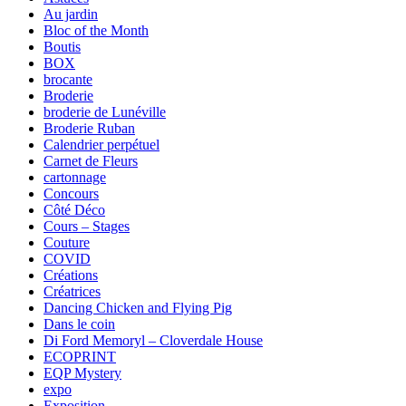
Au jardin
Bloc of the Month
Boutis
BOX
brocante
Broderie
broderie de Lunéville
Broderie Ruban
Calendrier perpétuel
Carnet de Fleurs
cartonnage
Concours
Côté Déco
Cours – Stages
Couture
COVID
Créations
Créatrices
Dancing Chicken and Flying Pig
Dans le coin
Di Ford Memoryl – Cloverdale House
ECOPRINT
EQP Mystery
expo
Exposition