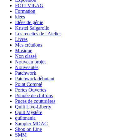
FOLTVILAG
Formation
idées
Idées de génie
Kristel Salgarollo
Les recettes de l'Atelier
Livres
Mes créations
Musique
Non classé
Nouveau projet
Nouveautés
Patchwork
Patchwork débutant
Point Compté
Portes Ouvertes
Poupée de chiffons
Puces de couturières
Quilt Live-Liberty
Quilt Mystère
quiltmania
Sampler MDAC
Shop on Line
SMM