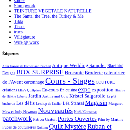
soldes
Stumpwork
TEINTURE VEGETALE NATURELLE
The Santa, the Tree, the Turkey & Me
Tilda
Tissus
trucs
Villégiature
Wife @ work
Étiquettes
Antique Wedding Sampler
Blackbird
Anni Downs de Htched and Patched
BOX SURPRISE
Brocante
Broderie
calendrier
Designs
Cours - Stages
de l'Avent
cartonnage
COUTURE
expo
exposition
En-cours
créations
En cuisine
Ellie's Quiltplace
Histoire
Jardin
Kristel Salgarollo
Justine and Cow
Le p'tit
de
Hélène Leberre
Magasin
Les défis
Léa Stansal
Margaret
bucheron
Le shop de l'atelier
Nouveautés
Mew et Judy Newman
Noël / Christmas
patchwork
Portes Ouvertes
Patron Gratuit
Prim by Martine
Quilt Mystère
Ruban et
Puces de couturières
Quilting