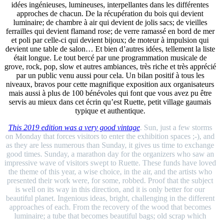
idées ingénieuses, lumineuses, interpellantes dans les différentes
approches de chacun. De la récupération du bois qui devient
luminaire; de chambre à air qui devient de jolis sacs; de vieilles
ferrailles qui devient flamand rose; de verre ramassé en bord de mer
et poli par celle-ci qui devient bijoux; de moteur à impulsion qui
devient une table de salon… Et bien d’autres idées, tellement la liste
était longue. Le tout bercé par une programmation musicale de
grove, rock, pop, slow et autres ambiances, très riche et très apprécié
par un public venu aussi pour cela. Un bilan positif à tous les
niveaux, bravos pour cette magnifique exposition aux organisateurs
mais aussi à plus de 100 bénévoles qui font que vous avez pu être
servis au mieux dans cet écrin qu’est Ruette, petit village gaumais
typique et authentique.
This 2019 edition was a very good vintage
. Sun, just a few storms
on Monday that forces visitors to enter the exhibition spaces ;-), and
as they are less numerous than Sunday, it gives us time to exchange
good times. Sunday, a marathon day for the organizers who saw an
impressive wave of visitors swept to Ruette. These funds have loved
the theme of this year, a wise choice, in the air, and the artists who
presented their work were, for some, robbed. Proof that the subject
is well on its way in this direction, and it is only better for our
beautiful planet. Ingenious ideas, bright, challenging in the different
approaches of each. From the recovery of the wood that becomes
luminaire; a tube that becomes beautiful bags; old scrap which