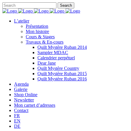
L’atelier
Présentation
Mon histoire
Cours & Stages
Travaux & En-cours
Quilt Mystère Ruban 2014
Sampler MDAC
Calendrier perpétuel
Dear Jane
Quilt Mystère Country
Quilt Mystère Ruban 2015
Quilt Mystère Ruban 2016
Agenda
Galerie
Shop Online
Newsletter
Mon carnet d’adresses
Contact
FR
EN
DE