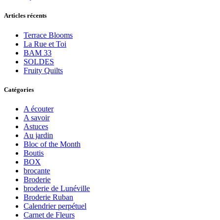
Articles récents
Terrace Blooms
La Rue et Toi
BAM 33
SOLDES
Fruity Quilts
Catégories
A écouter
A savoir
Astuces
Au jardin
Bloc of the Month
Boutis
BOX
brocante
Broderie
broderie de Lunéville
Broderie Ruban
Calendrier perpétuel
Carnet de Fleurs