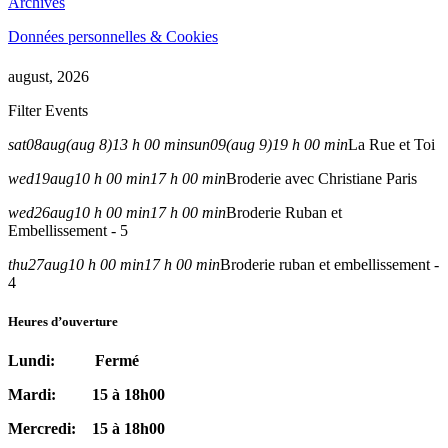
Archives
Données personnelles & Cookies
august, 2026
Filter Events
sat
08
aug
(aug 8)
13 h 00 min
sun
09
(aug 9)
19 h 00 min
La Rue et Toi
wed
19
aug
10 h 00 min
17 h 00 min
Broderie avec Christiane Paris
wed
26
aug
10 h 00 min
17 h 00 min
Broderie Ruban et
Embellissement - 5
thu
27
aug
10 h 00 min
17 h 00 min
Broderie ruban et embellissement -
4
Heures d’ouverture
Lundi: Fermé
Mardi: 15 à 18h00
Mercredi: 15 à 18h00