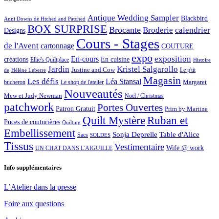
Antique Wedding Sampler
Blackbird
Anni Downs de Htched and Patched
BOX SURPRISE
Brocante
Broderie
calendrier
Designs
Cours - Stages
de l'Avent
cartonnage
COUTURE
expo
exposition
En-cours
créations
En cuisine
Ellie's Quiltplace
Histoire
Jardin
Kristel Salgarollo
Justine and Cow
Le p'tit
de
Hélène Leberre
Magasin
Les défis
Léa Stansal
Margaret
bucheron
Le shop de l'atelier
Nouveautés
Mew et Judy Newman
Noël / Christmas
patchwork
Portes Ouvertes
Patron Gratuit
Prim by Martine
Quilt Mystère
Ruban et
Puces de couturières
Quilting
Embellissement
Sonja Deprelle
Table d'Alice
Sacs
SOLDES
Tissus
Vestimentaire
Wife @ work
UN CHAT DANS L'AIGUILLE
Info supplémentaires
L’Atelier dans la presse
Foire aux questions