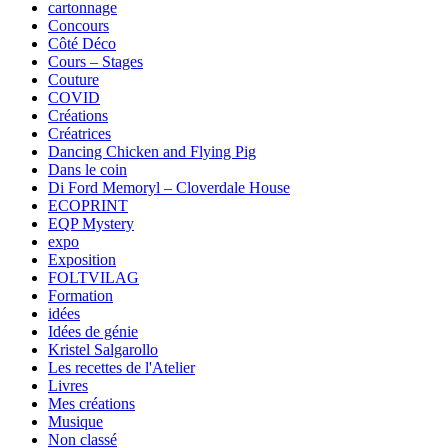
cartonnage
Concours
Côté Déco
Cours – Stages
Couture
COVID
Créations
Créatrices
Dancing Chicken and Flying Pig
Dans le coin
Di Ford Memoryl – Cloverdale House
ECOPRINT
EQP Mystery
expo
Exposition
FOLTVILAG
Formation
idées
Idées de génie
Kristel Salgarollo
Les recettes de l'Atelier
Livres
Mes créations
Musique
Non classé