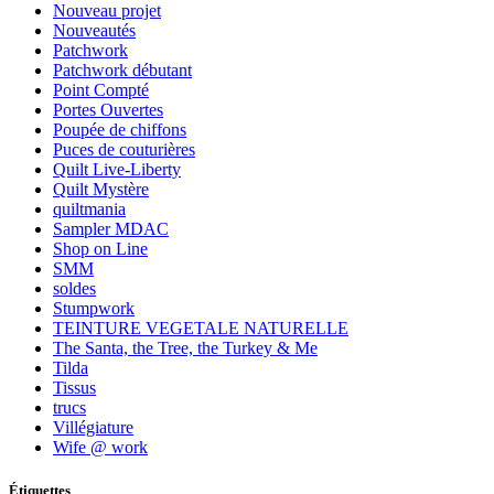
Nouveau projet
Nouveautés
Patchwork
Patchwork débutant
Point Compté
Portes Ouvertes
Poupée de chiffons
Puces de couturières
Quilt Live-Liberty
Quilt Mystère
quiltmania
Sampler MDAC
Shop on Line
SMM
soldes
Stumpwork
TEINTURE VEGETALE NATURELLE
The Santa, the Tree, the Turkey & Me
Tilda
Tissus
trucs
Villégiature
Wife @ work
Étiquettes