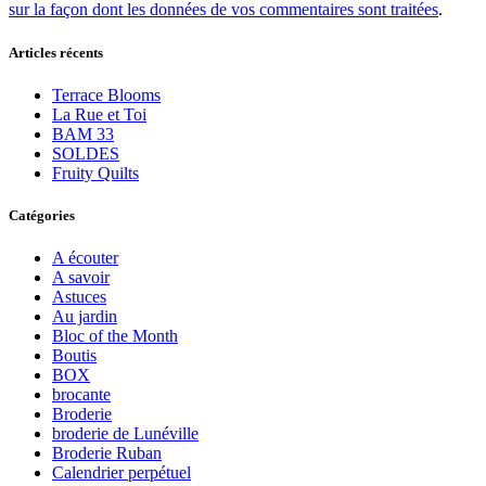
sur la façon dont les données de vos commentaires sont traitées
.
Articles récents
Terrace Blooms
La Rue et Toi
BAM 33
SOLDES
Fruity Quilts
Catégories
A écouter
A savoir
Astuces
Au jardin
Bloc of the Month
Boutis
BOX
brocante
Broderie
broderie de Lunéville
Broderie Ruban
Calendrier perpétuel