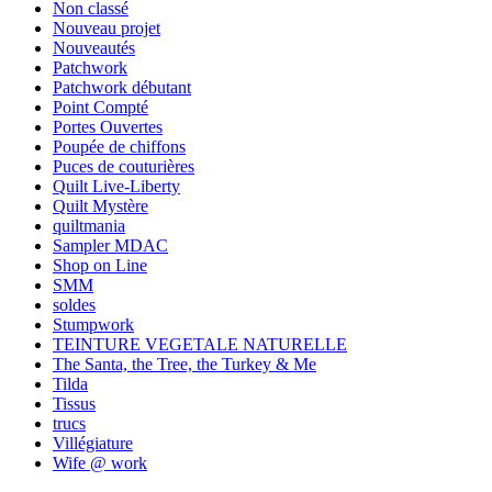
Non classé
Nouveau projet
Nouveautés
Patchwork
Patchwork débutant
Point Compté
Portes Ouvertes
Poupée de chiffons
Puces de couturières
Quilt Live-Liberty
Quilt Mystère
quiltmania
Sampler MDAC
Shop on Line
SMM
soldes
Stumpwork
TEINTURE VEGETALE NATURELLE
The Santa, the Tree, the Turkey & Me
Tilda
Tissus
trucs
Villégiature
Wife @ work