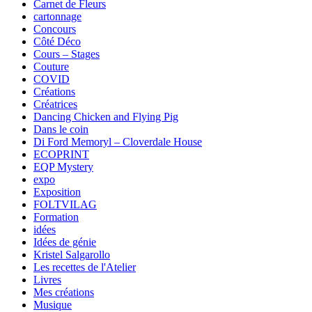
Carnet de Fleurs
cartonnage
Concours
Côté Déco
Cours – Stages
Couture
COVID
Créations
Créatrices
Dancing Chicken and Flying Pig
Dans le coin
Di Ford Memoryl – Cloverdale House
ECOPRINT
EQP Mystery
expo
Exposition
FOLTVILAG
Formation
idées
Idées de génie
Kristel Salgarollo
Les recettes de l'Atelier
Livres
Mes créations
Musique