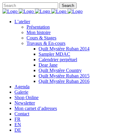
L’atelier
Présentation
Mon histoire
Cours & Stages
Travaux & En-cours
Quilt Mystère Ruban 2014
Sampler MDAC
Calendrier perpétuel
Dear Jane
Quilt Mystère Country
Quilt Mystère Ruban 2015
Quilt Mystère Ruban 2016
Agenda
Galerie
Shop Online
Newsletter
Mon carnet d’adresses
Contact
FR
EN
DE