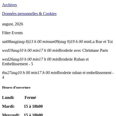
Archives
Données personnelles & Cookies
august, 2026
Filter Events
sat
08
aug
(aug 8)
13 h 00 min
sun
09
(aug 9)
19 h 00 min
La Rue et Toi
wed
19
aug
10 h 00 min
17 h 00 min
Broderie avec Christiane Paris
wed
26
aug
10 h 00 min
17 h 00 min
Broderie Ruban et
Embellissement - 5
thu
27
aug
10 h 00 min
17 h 00 min
Broderie ruban et embellissement -
4
Heures d’ouverture
Lundi: Fermé
Mardi: 15 à 18h00
Mercredi: 15 à 18h00