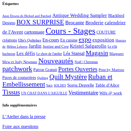
Étiquettes
Antique Wedding Sampler
Blackbird
Anni Downs de Htched and Patched
BOX SURPRISE
Brocante
Broderie
calendrier
Designs
Cours - Stages
de l'Avent
cartonnage
COUTURE
expo
exposition
En-cours
créations
En cuisine
Ellie's Quiltplace
Histoire
Jardin
Kristel Salgarollo
Justine and Cow
Le p'tit
de
Hélène Leberre
Magasin
Les défis
Léa Stansal
Margaret
bucheron
Le shop de l'atelier
Nouveautés
Mew et Judy Newman
Noël / Christmas
patchwork
Portes Ouvertes
Patron Gratuit
Prim by Martine
Quilt Mystère
Ruban et
Puces de couturières
Quilting
Embellissement
Sonja Deprelle
Table d'Alice
Sacs
SOLDES
Tissus
Vestimentaire
Wife @ work
UN CHAT DANS L'AIGUILLE
Info supplémentaires
L’Atelier dans la presse
Foire aux questions