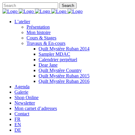
L’atelier
Présentation
Mon histoire
Cours & Stages
Travaux & En-cours
Quilt Mystère Ruban 2014
Sampler MDAC
Calendrier perpétuel
Dear Jane
Quilt Mystère Country
Quilt Mystère Ruban 2015
Quilt Mystère Ruban 2016
Agenda
Galerie
Shop Online
Newsletter
Mon carnet d’adresses
Contact
FR
EN
DE