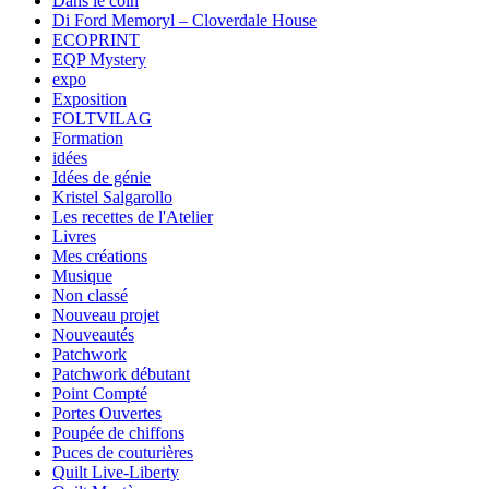
Dans le coin
Di Ford Memoryl – Cloverdale House
ECOPRINT
EQP Mystery
expo
Exposition
FOLTVILAG
Formation
idées
Idées de génie
Kristel Salgarollo
Les recettes de l'Atelier
Livres
Mes créations
Musique
Non classé
Nouveau projet
Nouveautés
Patchwork
Patchwork débutant
Point Compté
Portes Ouvertes
Poupée de chiffons
Puces de couturières
Quilt Live-Liberty