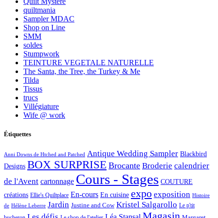
Quilt Mystère
quiltmania
Sampler MDAC
Shop on Line
SMM
soldes
Stumpwork
TEINTURE VEGETALE NATURELLE
The Santa, the Tree, the Turkey & Me
Tilda
Tissus
trucs
Villégiature
Wife @ work
Étiquettes
Antique Wedding Sampler
Blackbird
Anni Downs de Htched and Patched
BOX SURPRISE
Brocante
Broderie
calendrier
Designs
Cours - Stages
de l'Avent
cartonnage
COUTURE
expo
exposition
En-cours
créations
En cuisine
Ellie's Quiltplace
Histoire
Jardin
Kristel Salgarollo
Justine and Cow
Le p'tit
de
Hélène Leberre
Magasin
Les défis
Léa Stansal
Margaret
bucheron
Le shop de l'atelier