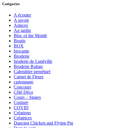
Catégories
A écouter
A savoir
Astuces
Au jardin
Bloc of the Month
Boutis
BOX
brocante
Broderie
broderie de Lunéville
Broderie Ruban
Calendrier perpétuel
Carnet de Fleurs
cartonnage
Concours
Côté Déco
Cours – Stages
Couture
COVID
Créations
Créatrices
Dancing Chicken and Flying Pig