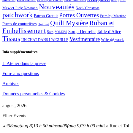
Nouveautés
Mew et Judy Newman
Noël / Christmas
patchwork
Portes Ouvertes
Patron Gratuit
Prim by Martine
Quilt Mystère
Ruban et
Puces de couturières
Quilting
Embellissement
Sonja Deprelle
Table d'Alice
Sacs
SOLDES
Tissus
Vestimentaire
Wife @ work
UN CHAT DANS L'AIGUILLE
Info supplémentaires
L’Atelier dans la presse
Foire aux questions
Archives
Données personnelles & Cookies
august, 2026
Filter Events
sat
08
aug
(aug 8)
13 h 00 min
sun
09
(aug 9)
19 h 00 min
La Rue et Toi