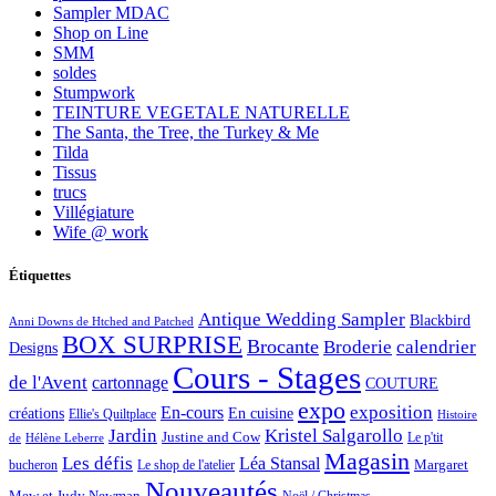
Sampler MDAC
Shop on Line
SMM
soldes
Stumpwork
TEINTURE VEGETALE NATURELLE
The Santa, the Tree, the Turkey & Me
Tilda
Tissus
trucs
Villégiature
Wife @ work
Étiquettes
Antique Wedding Sampler
Blackbird
Anni Downs de Htched and Patched
BOX SURPRISE
Brocante
Broderie
calendrier
Designs
Cours - Stages
de l'Avent
cartonnage
COUTURE
expo
exposition
En-cours
créations
En cuisine
Ellie's Quiltplace
Histoire
Jardin
Kristel Salgarollo
Justine and Cow
Le p'tit
de
Hélène Leberre
Magasin
Les défis
Léa Stansal
Margaret
bucheron
Le shop de l'atelier
Nouveautés
Mew et Judy Newman