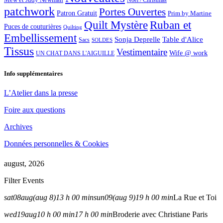
Noël / Christmas
patchwork
Portes Ouvertes
Patron Gratuit
Prim by Martine
Quilt Mystère
Ruban et
Puces de couturières
Quilting
Embellissement
Sonja Deprelle
Table d'Alice
Sacs
SOLDES
Tissus
Vestimentaire
Wife @ work
UN CHAT DANS L'AIGUILLE
Info supplémentaires
L’Atelier dans la presse
Foire aux questions
Archives
Données personnelles & Cookies
august, 2026
Filter Events
sat
08
aug
(aug 8)
13 h 00 min
sun
09
(aug 9)
19 h 00 min
La Rue et Toi
wed
19
aug
10 h 00 min
17 h 00 min
Broderie avec Christiane Paris