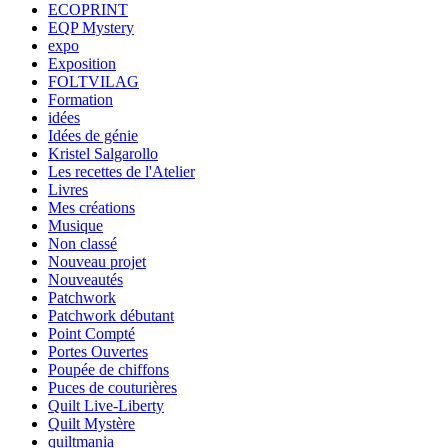
ECOPRINT
EQP Mystery
expo
Exposition
FOLTVILAG
Formation
idées
Idées de génie
Kristel Salgarollo
Les recettes de l'Atelier
Livres
Mes créations
Musique
Non classé
Nouveau projet
Nouveautés
Patchwork
Patchwork débutant
Point Compté
Portes Ouvertes
Poupée de chiffons
Puces de couturières
Quilt Live-Liberty
Quilt Mystère
quiltmania