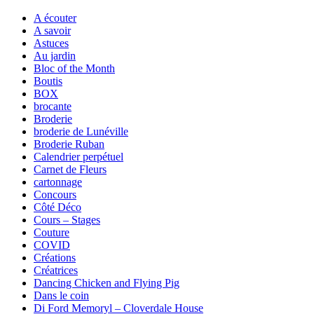
A écouter
A savoir
Astuces
Au jardin
Bloc of the Month
Boutis
BOX
brocante
Broderie
broderie de Lunéville
Broderie Ruban
Calendrier perpétuel
Carnet de Fleurs
cartonnage
Concours
Côté Déco
Cours – Stages
Couture
COVID
Créations
Créatrices
Dancing Chicken and Flying Pig
Dans le coin
Di Ford Memoryl – Cloverdale House