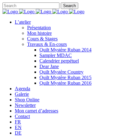
L’atelier
Présentation
Mon histoire
Cours & Stages
Travaux & En-cours
Quilt Mystère Ruban 2014
Sampler MDAC
Calendrier perpétuel
Dear Jane
Quilt Mystère Country
Quilt Mystère Ruban 2015
Quilt Mystère Ruban 2016
Agenda
Galerie
Shop Online
Newsletter
Mon carnet d’adresses
Contact
FR
EN
DE