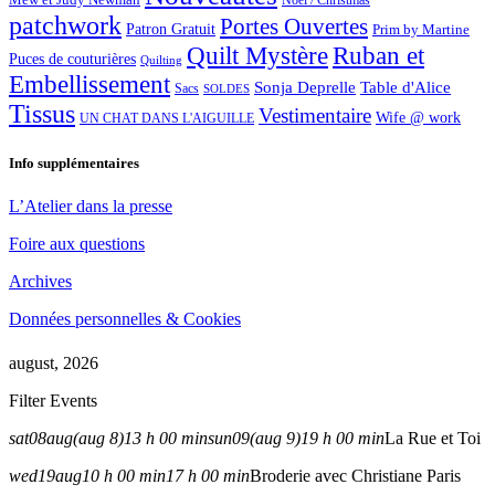
Noël / Christmas
patchwork
Portes Ouvertes
Patron Gratuit
Prim by Martine
Quilt Mystère
Ruban et
Puces de couturières
Quilting
Embellissement
Sonja Deprelle
Table d'Alice
Sacs
SOLDES
Tissus
Vestimentaire
Wife @ work
UN CHAT DANS L'AIGUILLE
Info supplémentaires
L’Atelier dans la presse
Foire aux questions
Archives
Données personnelles & Cookies
august, 2026
Filter Events
sat
08
aug
(aug 8)
13 h 00 min
sun
09
(aug 9)
19 h 00 min
La Rue et Toi
wed
19
aug
10 h 00 min
17 h 00 min
Broderie avec Christiane Paris