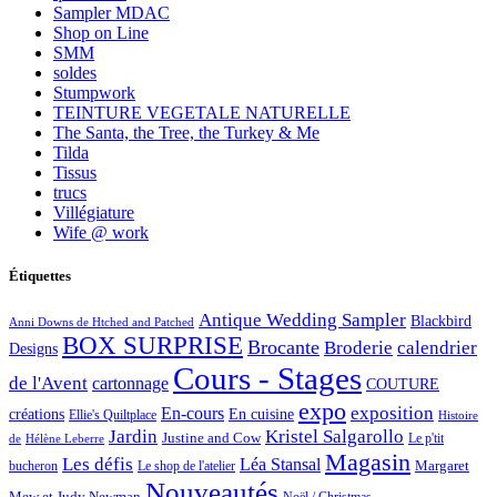
Sampler MDAC
Shop on Line
SMM
soldes
Stumpwork
TEINTURE VEGETALE NATURELLE
The Santa, the Tree, the Turkey & Me
Tilda
Tissus
trucs
Villégiature
Wife @ work
Étiquettes
Antique Wedding Sampler
Blackbird
Anni Downs de Htched and Patched
BOX SURPRISE
Brocante
Broderie
calendrier
Designs
Cours - Stages
de l'Avent
cartonnage
COUTURE
expo
exposition
En-cours
créations
En cuisine
Ellie's Quiltplace
Histoire
Jardin
Kristel Salgarollo
Justine and Cow
Le p'tit
de
Hélène Leberre
Magasin
Les défis
Léa Stansal
Margaret
bucheron
Le shop de l'atelier
Nouveautés
Mew et Judy Newman