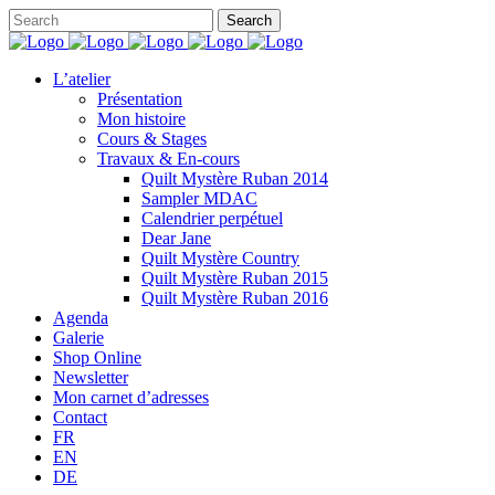
L’atelier
Présentation
Mon histoire
Cours & Stages
Travaux & En-cours
Quilt Mystère Ruban 2014
Sampler MDAC
Calendrier perpétuel
Dear Jane
Quilt Mystère Country
Quilt Mystère Ruban 2015
Quilt Mystère Ruban 2016
Agenda
Galerie
Shop Online
Newsletter
Mon carnet d’adresses
Contact
FR
EN
DE