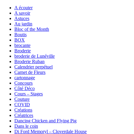
A écouter
A savoir
Astuces
Au jardin
Bloc of the Month
Boutis
BOX
brocante
Broderie
broderie de Lunéville
Broderie Ruban
Calendrier perpétuel
Carnet de Fleurs
cartonnage
Concours
Côté Déco
Cours – Stages
Couture
COVID
Créations
Créatrices
Dancing Chicken and Flying Pig
Dans le coin
Di Ford Memoryl – Cloverdale House