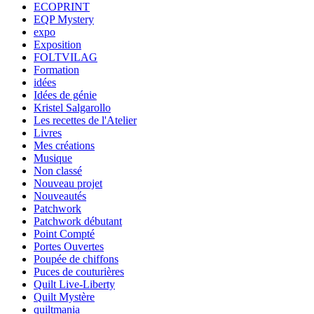
ECOPRINT
EQP Mystery
expo
Exposition
FOLTVILAG
Formation
idées
Idées de génie
Kristel Salgarollo
Les recettes de l'Atelier
Livres
Mes créations
Musique
Non classé
Nouveau projet
Nouveautés
Patchwork
Patchwork débutant
Point Compté
Portes Ouvertes
Poupée de chiffons
Puces de couturières
Quilt Live-Liberty
Quilt Mystère
quiltmania