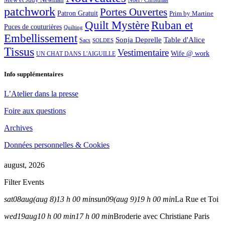
Noël / Christmas
patchwork
Portes Ouvertes
Patron Gratuit
Prim by Martine
Quilt Mystère
Ruban et
Puces de couturières
Quilting
Embellissement
Sonja Deprelle
Table d'Alice
Sacs
SOLDES
Tissus
Vestimentaire
Wife @ work
UN CHAT DANS L'AIGUILLE
Info supplémentaires
L’Atelier dans la presse
Foire aux questions
Archives
Données personnelles & Cookies
august, 2026
Filter Events
sat
08
aug
(aug 8)
13 h 00 min
sun
09
(aug 9)
19 h 00 min
La Rue et Toi
wed
19
aug
10 h 00 min
17 h 00 min
Broderie avec Christiane Paris