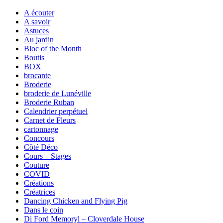
A écouter
A savoir
Astuces
Au jardin
Bloc of the Month
Boutis
BOX
brocante
Broderie
broderie de Lunéville
Broderie Ruban
Calendrier perpétuel
Carnet de Fleurs
cartonnage
Concours
Côté Déco
Cours – Stages
Couture
COVID
Créations
Créatrices
Dancing Chicken and Flying Pig
Dans le coin
Di Ford Memoryl – Cloverdale House