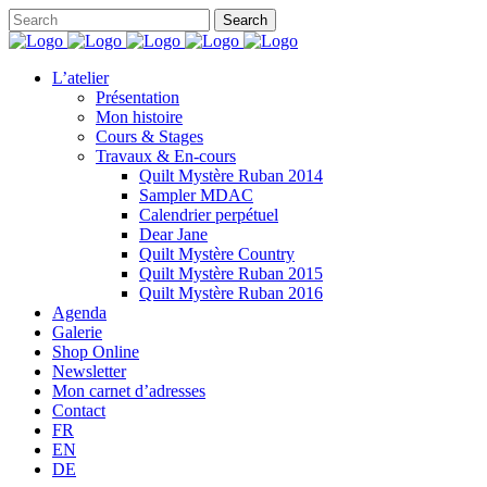
L’atelier
Présentation
Mon histoire
Cours & Stages
Travaux & En-cours
Quilt Mystère Ruban 2014
Sampler MDAC
Calendrier perpétuel
Dear Jane
Quilt Mystère Country
Quilt Mystère Ruban 2015
Quilt Mystère Ruban 2016
Agenda
Galerie
Shop Online
Newsletter
Mon carnet d’adresses
Contact
FR
EN
DE