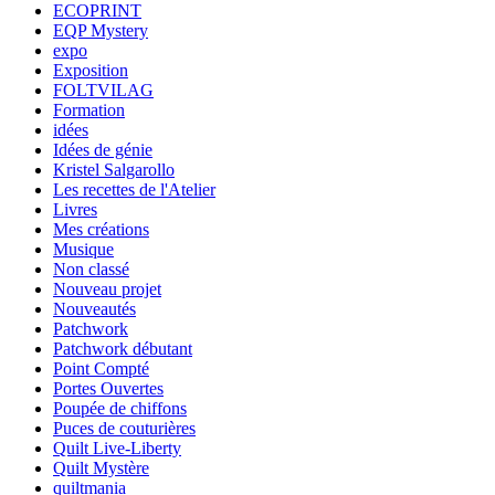
ECOPRINT
EQP Mystery
expo
Exposition
FOLTVILAG
Formation
idées
Idées de génie
Kristel Salgarollo
Les recettes de l'Atelier
Livres
Mes créations
Musique
Non classé
Nouveau projet
Nouveautés
Patchwork
Patchwork débutant
Point Compté
Portes Ouvertes
Poupée de chiffons
Puces de couturières
Quilt Live-Liberty
Quilt Mystère
quiltmania