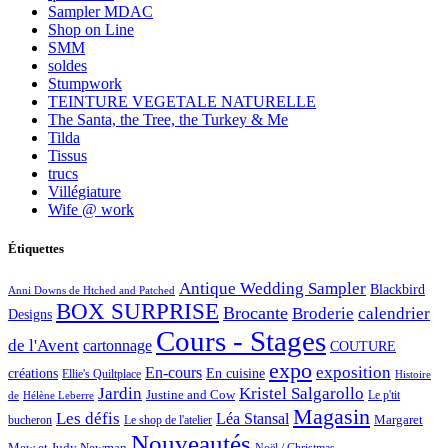
Sampler MDAC
Shop on Line
SMM
soldes
Stumpwork
TEINTURE VEGETALE NATURELLE
The Santa, the Tree, the Turkey & Me
Tilda
Tissus
trucs
Villégiature
Wife @ work
Étiquettes
Antique Wedding Sampler
Blackbird
Anni Downs de Htched and Patched
BOX SURPRISE
Brocante
Broderie
calendrier
Designs
Cours - Stages
de l'Avent
cartonnage
COUTURE
expo
exposition
En-cours
créations
En cuisine
Ellie's Quiltplace
Histoire
Jardin
Kristel Salgarollo
Justine and Cow
Le p'tit
de
Hélène Leberre
Magasin
Les défis
Léa Stansal
Margaret
bucheron
Le shop de l'atelier
Nouveautés
Mew et Judy Newman