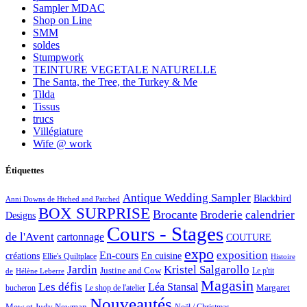
Sampler MDAC
Shop on Line
SMM
soldes
Stumpwork
TEINTURE VEGETALE NATURELLE
The Santa, the Tree, the Turkey & Me
Tilda
Tissus
trucs
Villégiature
Wife @ work
Étiquettes
Antique Wedding Sampler
Blackbird
Anni Downs de Htched and Patched
BOX SURPRISE
Brocante
Broderie
calendrier
Designs
Cours - Stages
de l'Avent
cartonnage
COUTURE
expo
exposition
En-cours
créations
En cuisine
Ellie's Quiltplace
Histoire
Jardin
Kristel Salgarollo
Justine and Cow
Le p'tit
de
Hélène Leberre
Magasin
Les défis
Léa Stansal
Margaret
bucheron
Le shop de l'atelier
Nouveautés
Mew et Judy Newman