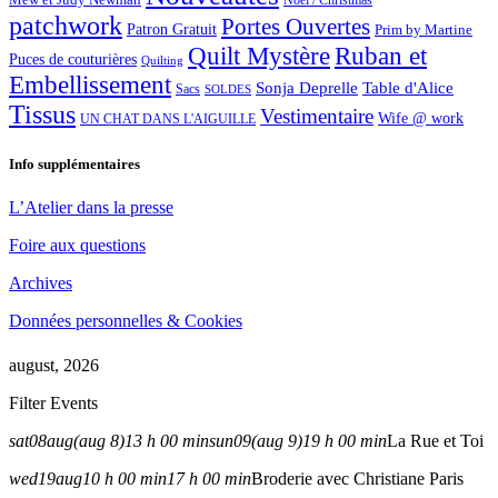
Noël / Christmas
patchwork
Portes Ouvertes
Patron Gratuit
Prim by Martine
Quilt Mystère
Ruban et
Puces de couturières
Quilting
Embellissement
Sonja Deprelle
Table d'Alice
Sacs
SOLDES
Tissus
Vestimentaire
Wife @ work
UN CHAT DANS L'AIGUILLE
Info supplémentaires
L’Atelier dans la presse
Foire aux questions
Archives
Données personnelles & Cookies
august, 2026
Filter Events
sat
08
aug
(aug 8)
13 h 00 min
sun
09
(aug 9)
19 h 00 min
La Rue et Toi
wed
19
aug
10 h 00 min
17 h 00 min
Broderie avec Christiane Paris