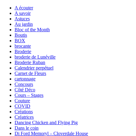
A écouter
A savoir
Astuces
Au jardin
Bloc of the Month
Boutis
BOX
brocante
Broderie
broderie de Lunéville
Broderie Ruban
Calendrier perpétuel
Carnet de Fleurs
cartonnage
Concours
Côté Déco
Cours – Stages
Couture
COVID
Créations
Créatrices
Dancing Chicken and Flying Pig
Dans le coin
Di Ford Memoryl – Cloverdale House