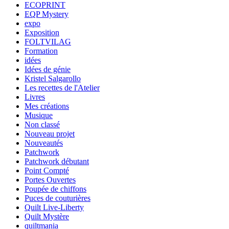
ECOPRINT
EQP Mystery
expo
Exposition
FOLTVILAG
Formation
idées
Idées de génie
Kristel Salgarollo
Les recettes de l'Atelier
Livres
Mes créations
Musique
Non classé
Nouveau projet
Nouveautés
Patchwork
Patchwork débutant
Point Compté
Portes Ouvertes
Poupée de chiffons
Puces de couturières
Quilt Live-Liberty
Quilt Mystère
quiltmania