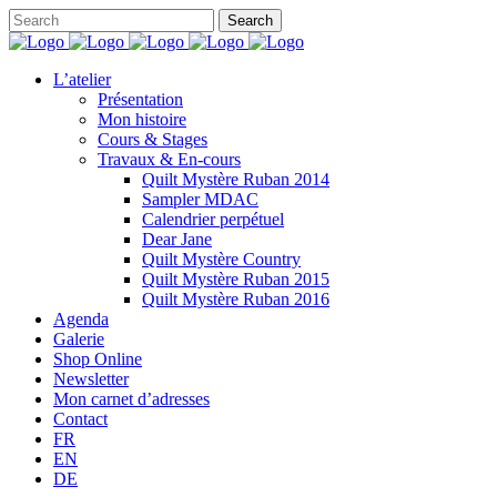
L’atelier
Présentation
Mon histoire
Cours & Stages
Travaux & En-cours
Quilt Mystère Ruban 2014
Sampler MDAC
Calendrier perpétuel
Dear Jane
Quilt Mystère Country
Quilt Mystère Ruban 2015
Quilt Mystère Ruban 2016
Agenda
Galerie
Shop Online
Newsletter
Mon carnet d’adresses
Contact
FR
EN
DE