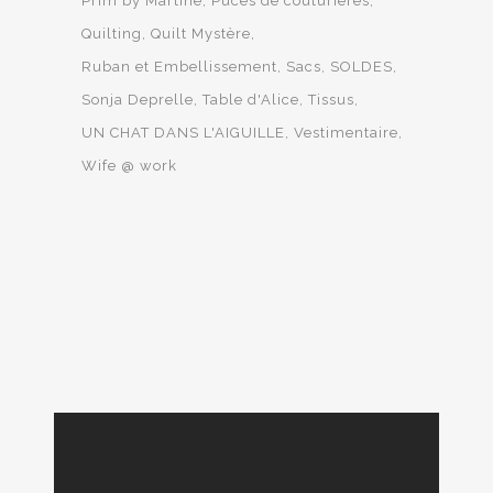
Prim by Martine
Puces de couturières
Quilting
Quilt Mystère
Ruban et Embellissement
Sacs
SOLDES
Sonja Deprelle
Table d'Alice
Tissus
UN CHAT DANS L'AIGUILLE
Vestimentaire
Wife @ work