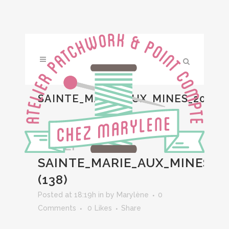
SAINTE_MARIE_AUX_MINES_2014
(138)
24 SEP
SAINTE_MARIE_AUX_MINES_2
(138)
Posted at 18:19h
in
by
Marylène
0
Comments
0
Likes
Share