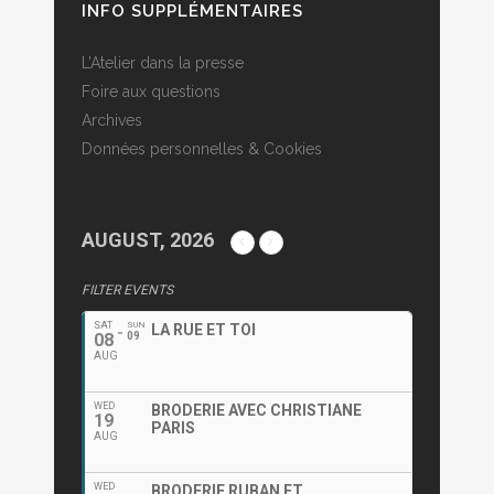
INFO SUPPLÉMENTAIRES
L’Atelier dans la presse
Foire aux questions
Archives
Données personnelles & Cookies
AUGUST, 2026
FILTER EVENTS
SAT
SUN
LA RUE ET TOI
08
09
AUG
WED
BRODERIE AVEC CHRISTIANE
19
PARIS
AUG
WED
BRODERIE RUBAN ET