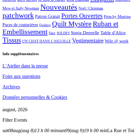
Nouveautés
Mew et Judy Newman
Noël / Christmas
patchwork
Portes Ouvertes
Patron Gratuit
Prim by Martine
Quilt Mystère
Ruban et
Puces de couturières
Quilting
Embellissement
Sonja Deprelle
Table d'Alice
Sacs
SOLDES
Tissus
Vestimentaire
Wife @ work
UN CHAT DANS L'AIGUILLE
Info supplémentaires
L’Atelier dans la presse
Foire aux questions
Archives
Données personnelles & Cookies
august, 2026
Filter Events
sat
08
aug
(aug 8)
13 h 00 min
sun
09
(aug 9)
19 h 00 min
La Rue et Toi