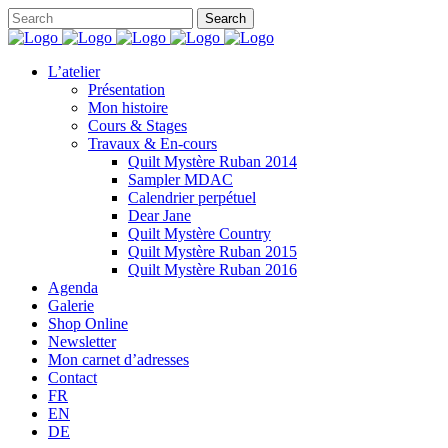
L’atelier
Présentation
Mon histoire
Cours & Stages
Travaux & En-cours
Quilt Mystère Ruban 2014
Sampler MDAC
Calendrier perpétuel
Dear Jane
Quilt Mystère Country
Quilt Mystère Ruban 2015
Quilt Mystère Ruban 2016
Agenda
Galerie
Shop Online
Newsletter
Mon carnet d’adresses
Contact
FR
EN
DE