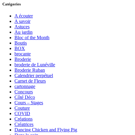
Catégories
A écouter
A savoir
Astuces
Au jardin
Bloc of the Month
Boutis
BOX
brocante
Broderie
broderie de Lunéville
Broderie Ruban
Calendrier perpétuel
Carnet de Fleurs
cartonnage
Concours
Côté Déco
Cours – Stages
Couture
COVID
Créations
Créatrices
Dancing Chicken and Flying Pig