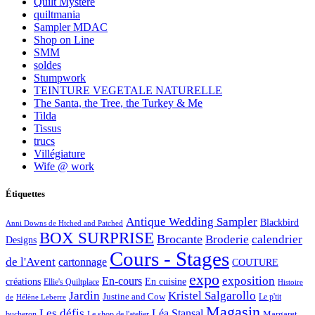
Quilt Mystère
quiltmania
Sampler MDAC
Shop on Line
SMM
soldes
Stumpwork
TEINTURE VEGETALE NATURELLE
The Santa, the Tree, the Turkey & Me
Tilda
Tissus
trucs
Villégiature
Wife @ work
Étiquettes
Antique Wedding Sampler
Blackbird
Anni Downs de Htched and Patched
BOX SURPRISE
Brocante
Broderie
calendrier
Designs
Cours - Stages
de l'Avent
cartonnage
COUTURE
expo
exposition
En-cours
créations
En cuisine
Ellie's Quiltplace
Histoire
Jardin
Kristel Salgarollo
Justine and Cow
Le p'tit
de
Hélène Leberre
Magasin
Les défis
Léa Stansal
Margaret
bucheron
Le shop de l'atelier