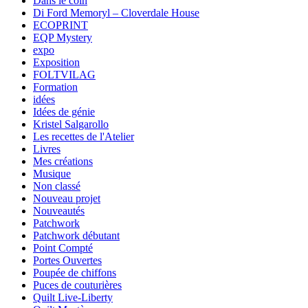
Dans le coin
Di Ford Memoryl – Cloverdale House
ECOPRINT
EQP Mystery
expo
Exposition
FOLTVILAG
Formation
idées
Idées de génie
Kristel Salgarollo
Les recettes de l'Atelier
Livres
Mes créations
Musique
Non classé
Nouveau projet
Nouveautés
Patchwork
Patchwork débutant
Point Compté
Portes Ouvertes
Poupée de chiffons
Puces de couturières
Quilt Live-Liberty