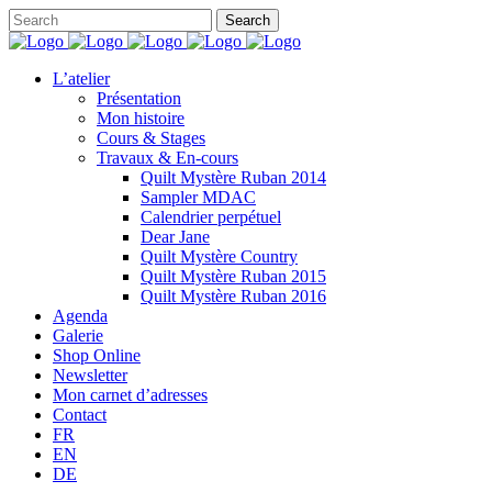
L’atelier
Présentation
Mon histoire
Cours & Stages
Travaux & En-cours
Quilt Mystère Ruban 2014
Sampler MDAC
Calendrier perpétuel
Dear Jane
Quilt Mystère Country
Quilt Mystère Ruban 2015
Quilt Mystère Ruban 2016
Agenda
Galerie
Shop Online
Newsletter
Mon carnet d’adresses
Contact
FR
EN
DE