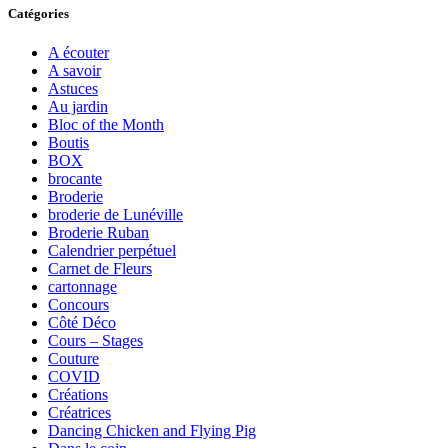
Catégories
A écouter
A savoir
Astuces
Au jardin
Bloc of the Month
Boutis
BOX
brocante
Broderie
broderie de Lunéville
Broderie Ruban
Calendrier perpétuel
Carnet de Fleurs
cartonnage
Concours
Côté Déco
Cours – Stages
Couture
COVID
Créations
Créatrices
Dancing Chicken and Flying Pig