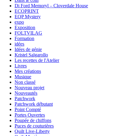
Dans le coin
Di Ford Memoryl – Cloverdale House
ECOPRINT
EQP Mystery
expo
Exposition
FOLTVILAG
Formation
idées
Idées de génie
Kristel Salgarollo
Les recettes de l'Atelier
Livres
Mes créations
Musique
Non classé
Nouveau projet
Nouveautés
Patchwork
Patchwork débutant
Point Compté
Portes Ouvertes
Poupée de chiffons
Puces de couturières
Quilt Live-Liberty