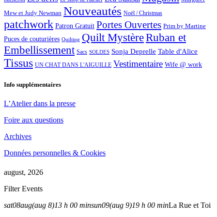
Nouveautés
Mew et Judy Newman
Noël / Christmas
patchwork
Portes Ouvertes
Patron Gratuit
Prim by Martine
Quilt Mystère
Ruban et
Puces de couturières
Quilting
Embellissement
Sonja Deprelle
Table d'Alice
Sacs
SOLDES
Tissus
Vestimentaire
Wife @ work
UN CHAT DANS L'AIGUILLE
Info supplémentaires
L’Atelier dans la presse
Foire aux questions
Archives
Données personnelles & Cookies
august, 2026
Filter Events
sat
08
aug
(aug 8)
13 h 00 min
sun
09
(aug 9)
19 h 00 min
La Rue et Toi