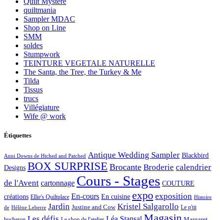
Quilt Mystère
quiltmania
Sampler MDAC
Shop on Line
SMM
soldes
Stumpwork
TEINTURE VEGETALE NATURELLE
The Santa, the Tree, the Turkey & Me
Tilda
Tissus
trucs
Villégiature
Wife @ work
Étiquettes
Antique Wedding Sampler
Blackbird
Anni Downs de Htched and Patched
BOX SURPRISE
Brocante
Broderie
calendrier
Designs
Cours - Stages
de l'Avent
cartonnage
COUTURE
expo
exposition
En-cours
créations
En cuisine
Ellie's Quiltplace
Histoire
Jardin
Kristel Salgarollo
Justine and Cow
Le p'tit
de
Hélène Leberre
Magasin
Les défis
Léa Stansal
Margaret
bucheron
Le shop de l'atelier