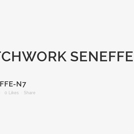
TCHWORK SENEFFE
FFE-N7
0
Likes
Share