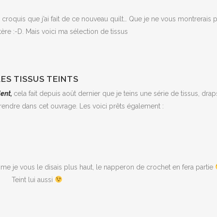
e croquis que j’ai fait de ce nouveau quilt… Que je ne vous montrerais 
tère :-D. Mais voici ma sélection de tissus
LES TISSUS TEINTS
dent,
cela fait depuis août dernier que je teins une série de tissus, dra
prendre dans cet ouvrage. Les voici prêts également :
me je vous le disais plus haut, le napperon de crochet en fera partie
Teint lui aussi