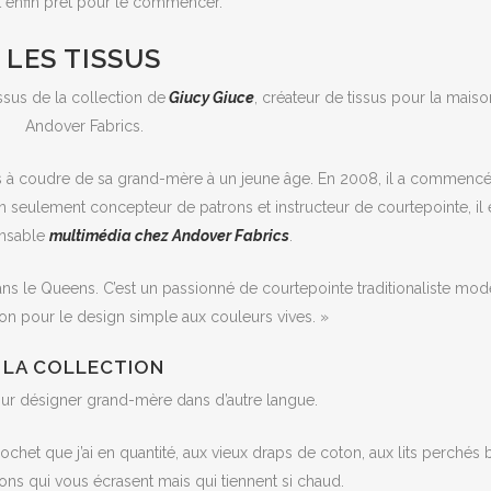
t enfin prêt pour le commencer.
LES TISSUS
issus de la collection de
Giucy Giuce
, créateur de tissus pour la maiso
Andover Fabrics.
s à coudre de sa grand-mère à un jeune âge. En 2008, il a commencé
on seulement concepteur de patrons et instructeur de courtepointe, il 
nsable
multimédia chez Andover Fabrics
.
ans le Queens. C’est un passionné de courtepointe traditionaliste mo
n pour le design simple aux couleurs vives. »
LA COLLECTION
our désigner grand-mère dans d’autre langue.
ochet que j’ai en quantité, aux vieux draps de coton, aux lits perchés 
ns qui vous écrasent mais qui tiennent si chaud.