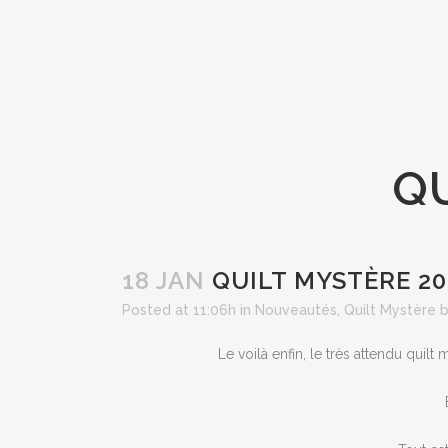
QU
18 JAN
QUILT MYSTÈRE 20
Posted at 11:06h
in
Nouveautés
,
Quilt Mystère
Le voilà enfin, le très attendu quil