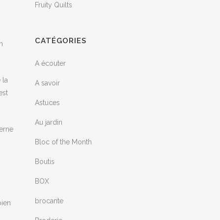
Fruity Quilts
CATÉGORIES
n
A écouter
 la
A savoir
est
Astuces
Au jardin
derne
Bloc of the Month
Boutis
BOX
brocante
bien