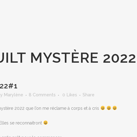
ILT MYSTÈRE 2022
22#1
by
Marylène
8 Comments
0
Likes
Share
t mystère 2022 que l’on me réclame à corps et à cris
Elles se reconnaitront