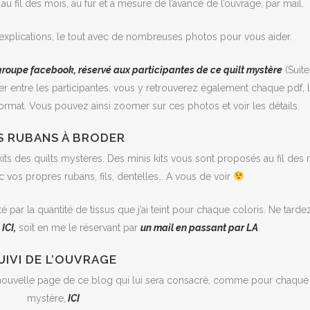
 fil des mois, au fur et à mesure de l’avancé de l’ouvrage, par mail.
xplications, le tout avec de nombreuses photos pour vous aider.
groupe facebook, réservé aux participantes de ce quilt mystère
(Suite
er entre les participantes. vous y retrouverez également chaque pdf, 
ormat. Vous pouvez ainsi zoomer sur ces photos et voir les détails.
S RUBANS À BRODER
its des quilts mystères. Des minis kits vous sont proposés au fil des 
vos propres rubans, fils, dentelles… A vous de voir
 par la quantité de tissus que j’ai teint pour chaque coloris. Ne tarde
ICI,
soit en me le réservant par
un mail en passant par LA
.
UIVI DE L’OUVRAGE
 nouvelle page de ce blog qui lui sera consacré, comme pour chaque 
mystère,
ICI