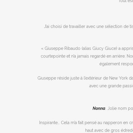
Tout es
J’ai choisi de travailler avec une sélection de t
« Giuseppe Ribaudo (alias Giucy Giuce) a appri
courtepointe et n’a jamais regardé en arrière. N
également respo
Giuseppe réside juste à l’extérieur de New York d
avec une grande passio
Nonna
. Jolie nom p
Inspirante… Cela m’a fait pensé au napperon en cr
haut avec de gros édredo