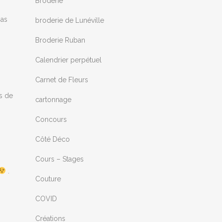
Broderie
pas
broderie de Lunéville
Broderie Ruban
Calendrier perpétuel
Carnet de Fleurs
ps de
cartonnage
Concours
Côté Déco
Cours – Stages
.
Couture
COVID
Créations