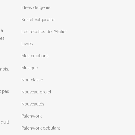
Idées de génie
Kristel Salgarollo
 à
Les recettes de l'Atelier
les
Livres
Mes créations
Musique
mois.
Non classé
z pas
Nouveau projet
Nouveautés
Patchwork
quilt
Patchwork débutant