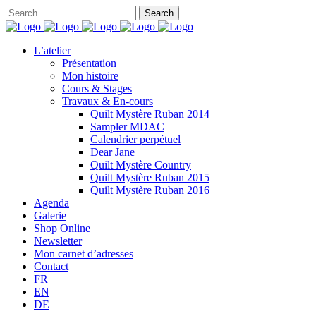
L’atelier
Présentation
Mon histoire
Cours & Stages
Travaux & En-cours
Quilt Mystère Ruban 2014
Sampler MDAC
Calendrier perpétuel
Dear Jane
Quilt Mystère Country
Quilt Mystère Ruban 2015
Quilt Mystère Ruban 2016
Agenda
Galerie
Shop Online
Newsletter
Mon carnet d’adresses
Contact
FR
EN
DE