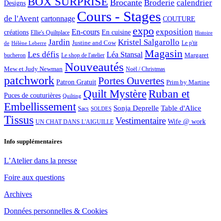
BOX SURPRISE
Brocante
Broderie
calendrier
Designs
Cours - Stages
de l'Avent
cartonnage
COUTURE
expo
exposition
En-cours
créations
En cuisine
Ellie's Quiltplace
Histoire
Jardin
Kristel Salgarollo
Justine and Cow
Le p'tit
de
Hélène Leberre
Magasin
Les défis
Léa Stansal
Margaret
bucheron
Le shop de l'atelier
Nouveautés
Mew et Judy Newman
Noël / Christmas
patchwork
Portes Ouvertes
Patron Gratuit
Prim by Martine
Quilt Mystère
Ruban et
Puces de couturières
Quilting
Embellissement
Sonja Deprelle
Table d'Alice
Sacs
SOLDES
Tissus
Vestimentaire
Wife @ work
UN CHAT DANS L'AIGUILLE
Info supplémentaires
L’Atelier dans la presse
Foire aux questions
Archives
Données personnelles & Cookies