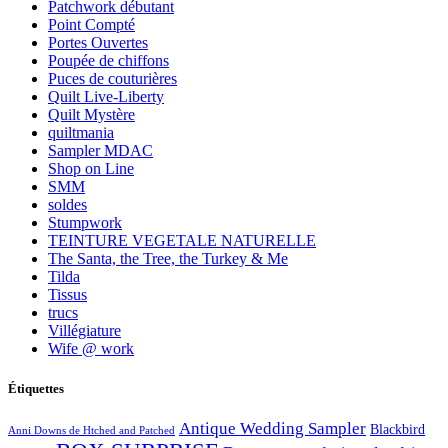
Patchwork débutant
Point Compté
Portes Ouvertes
Poupée de chiffons
Puces de couturières
Quilt Live-Liberty
Quilt Mystère
quiltmania
Sampler MDAC
Shop on Line
SMM
soldes
Stumpwork
TEINTURE VEGETALE NATURELLE
The Santa, the Tree, the Turkey & Me
Tilda
Tissus
trucs
Villégiature
Wife @ work
Étiquettes
Antique Wedding Sampler
Blackbird
Anni Downs de Htched and Patched