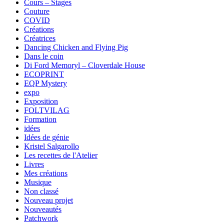
Cours – Stages
Couture
COVID
Créations
Créatrices
Dancing Chicken and Flying Pig
Dans le coin
Di Ford Memoryl – Cloverdale House
ECOPRINT
EQP Mystery
expo
Exposition
FOLTVILAG
Formation
idées
Idées de génie
Kristel Salgarollo
Les recettes de l'Atelier
Livres
Mes créations
Musique
Non classé
Nouveau projet
Nouveautés
Patchwork