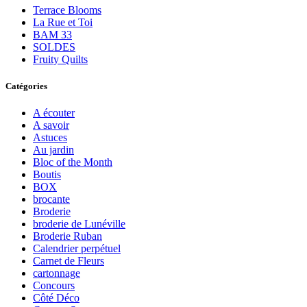
Terrace Blooms
La Rue et Toi
BAM 33
SOLDES
Fruity Quilts
Catégories
A écouter
A savoir
Astuces
Au jardin
Bloc of the Month
Boutis
BOX
brocante
Broderie
broderie de Lunéville
Broderie Ruban
Calendrier perpétuel
Carnet de Fleurs
cartonnage
Concours
Côté Déco