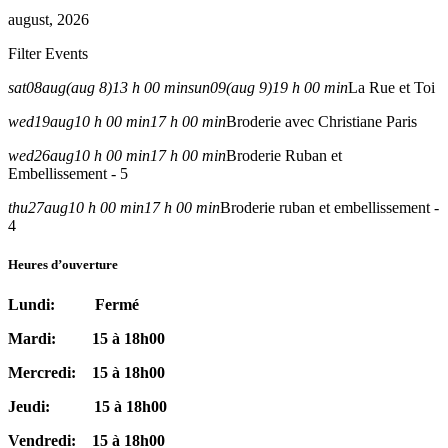
august, 2026
Filter Events
sat
08
aug
(aug 8)
13 h 00 min
sun
09
(aug 9)
19 h 00 min
La Rue et Toi
wed
19
aug
10 h 00 min
17 h 00 min
Broderie avec Christiane Paris
wed
26
aug
10 h 00 min
17 h 00 min
Broderie Ruban et
Embellissement - 5
thu
27
aug
10 h 00 min
17 h 00 min
Broderie ruban et embellissement -
4
Heures d’ouverture
Lundi: Fermé
Mardi: 15 à 18h00
Mercredi: 15 à 18h00
Jeudi: 15 à 18h00
Vendredi: 15 à 18h00