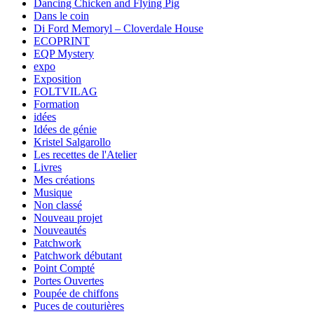
Dancing Chicken and Flying Pig
Dans le coin
Di Ford Memoryl – Cloverdale House
ECOPRINT
EQP Mystery
expo
Exposition
FOLTVILAG
Formation
idées
Idées de génie
Kristel Salgarollo
Les recettes de l'Atelier
Livres
Mes créations
Musique
Non classé
Nouveau projet
Nouveautés
Patchwork
Patchwork débutant
Point Compté
Portes Ouvertes
Poupée de chiffons
Puces de couturières