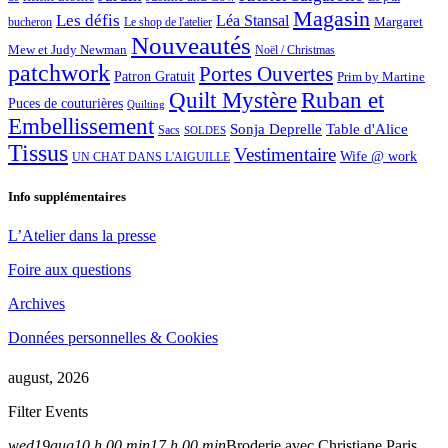
Magasin
Les défis
Léa Stansal
Margaret
bucheron
Le shop de l'atelier
Nouveautés
Mew et Judy Newman
Noël / Christmas
patchwork
Portes Ouvertes
Patron Gratuit
Prim by Martine
Quilt Mystère
Ruban et
Puces de couturières
Quilting
Embellissement
Sonja Deprelle
Table d'Alice
Sacs
SOLDES
Tissus
Vestimentaire
Wife @ work
UN CHAT DANS L'AIGUILLE
Info supplémentaires
L’Atelier dans la presse
Foire aux questions
Archives
Données personnelles & Cookies
august, 2026
Filter Events
wed
19
aug
10 h 00 min
17 h 00 min
Broderie avec Christiane Paris