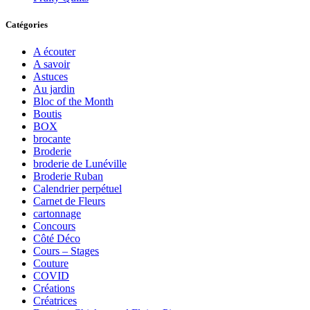
Catégories
A écouter
A savoir
Astuces
Au jardin
Bloc of the Month
Boutis
BOX
brocante
Broderie
broderie de Lunéville
Broderie Ruban
Calendrier perpétuel
Carnet de Fleurs
cartonnage
Concours
Côté Déco
Cours – Stages
Couture
COVID
Créations
Créatrices