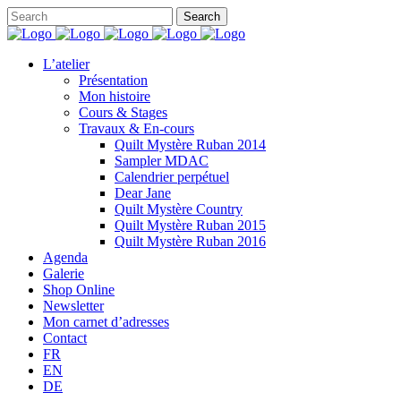
L’atelier
Présentation
Mon histoire
Cours & Stages
Travaux & En-cours
Quilt Mystère Ruban 2014
Sampler MDAC
Calendrier perpétuel
Dear Jane
Quilt Mystère Country
Quilt Mystère Ruban 2015
Quilt Mystère Ruban 2016
Agenda
Galerie
Shop Online
Newsletter
Mon carnet d’adresses
Contact
FR
EN
DE