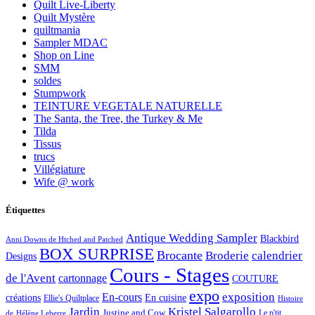
Quilt Live-Liberty
Quilt Mystère
quiltmania
Sampler MDAC
Shop on Line
SMM
soldes
Stumpwork
TEINTURE VEGETALE NATURELLE
The Santa, the Tree, the Turkey & Me
Tilda
Tissus
trucs
Villégiature
Wife @ work
Étiquettes
Antique Wedding Sampler
Blackbird
Anni Downs de Htched and Patched
BOX SURPRISE
Brocante
Broderie
calendrier
Designs
Cours - Stages
de l'Avent
cartonnage
COUTURE
expo
exposition
En-cours
créations
En cuisine
Ellie's Quiltplace
Histoire
Jardin
Kristel Salgarollo
Justine and Cow
Le p'tit
de
Hélène Leberre