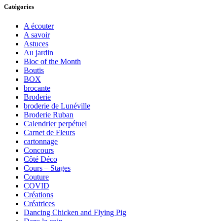
Catégories
A écouter
A savoir
Astuces
Au jardin
Bloc of the Month
Boutis
BOX
brocante
Broderie
broderie de Lunéville
Broderie Ruban
Calendrier perpétuel
Carnet de Fleurs
cartonnage
Concours
Côté Déco
Cours – Stages
Couture
COVID
Créations
Créatrices
Dancing Chicken and Flying Pig