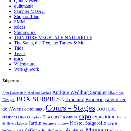
Quilt Mystère
quiltmania
Sampler MDAC
Shop on Line
SMM
soldes
Stumpwork
TEINTURE VEGETALE NATURELLE
The Santa, the Tree, the Turkey & Me
Tilda
Tissus
trucs
Villégiature
Wife @ work
Étiquettes
Antique Wedding Sampler
Blackbird
Anni Downs de Htched and Patched
BOX SURPRISE
Brocante
Broderie
calendrier
Designs
Cours - Stages
de l'Avent
cartonnage
COUTURE
expo
exposition
En-cours
créations
En cuisine
Ellie's Quiltplace
Histoire
Jardin
Kristel Salgarollo
Justine and Cow
Le p'tit
de
Hélène Leberre
Magasin
Les défis
Léa Stansal
Margaret
bucheron
Le shop de l'atelier