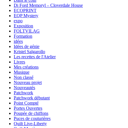
Dans le coin
Di Ford Memoryl – Cloverdale House
ECOPRINT
EQP Mystery
expo
Exposition
FOLTVILAG
Formation
idées
Idées de génie
Kristel Salgarollo
Les recettes de l'Atelier
Livres
Mes créations
Musique
Non classé
Nouveau projet
Nouveautés
Patchwork
Patchwork débutant
Point Compté
Portes Ouvertes
Poupée de chiffons
Puces de couturières
Quilt Live-Liberty