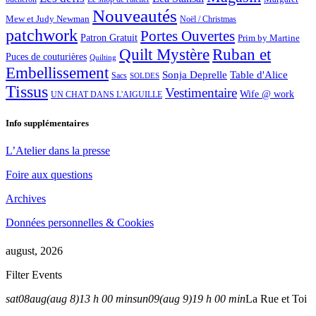
Nouveautés
Mew et Judy Newman
Noël / Christmas
patchwork
Portes Ouvertes
Patron Gratuit
Prim by Martine
Quilt Mystère
Ruban et
Puces de couturières
Quilting
Embellissement
Sonja Deprelle
Table d'Alice
Sacs
SOLDES
Tissus
Vestimentaire
Wife @ work
UN CHAT DANS L'AIGUILLE
Info supplémentaires
L’Atelier dans la presse
Foire aux questions
Archives
Données personnelles & Cookies
august, 2026
Filter Events
sat
08
aug
(aug 8)
13 h 00 min
sun
09
(aug 9)
19 h 00 min
La Rue et Toi