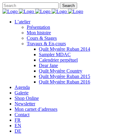
L’atelier
Présentation
Mon histoire
Cours & Stages
Travaux & En-cours
Quilt Mystère Ruban 2014
Sampler MDAC
Calendrier perpétuel
Dear Jane
Quilt Mystère Country
Quilt Mystère Ruban 2015
Quilt Mystère Ruban 2016
Agenda
Galerie
Shop Online
Newsletter
Mon carnet d’adresses
Contact
FR
EN
DE