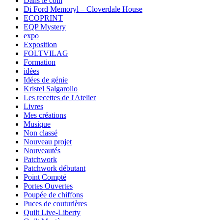
Dans le coin
Di Ford Memoryl – Cloverdale House
ECOPRINT
EQP Mystery
expo
Exposition
FOLTVILAG
Formation
idées
Idées de génie
Kristel Salgarollo
Les recettes de l'Atelier
Livres
Mes créations
Musique
Non classé
Nouveau projet
Nouveautés
Patchwork
Patchwork débutant
Point Compté
Portes Ouvertes
Poupée de chiffons
Puces de couturières
Quilt Live-Liberty