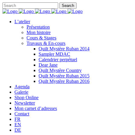
L’atelier
Présentation
Mon histoire
Cours & Stages
Travaux & En-cours
Quilt Mystère Ruban 2014
Sampler MDAC
Calendrier perpétuel
Dear Jane
Quilt Mystère Country
Quilt Mystère Ruban 2015
Quilt Mystère Ruban 2016
Agenda
Galerie
Shop Online
Newsletter
Mon carnet d’adresses
Contact
FR
EN
DE