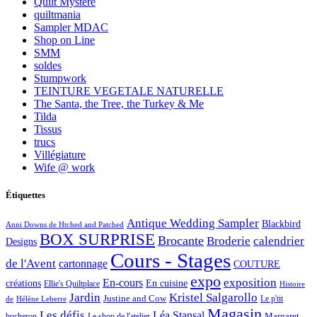
Quilt Mystère
quiltmania
Sampler MDAC
Shop on Line
SMM
soldes
Stumpwork
TEINTURE VEGETALE NATURELLE
The Santa, the Tree, the Turkey & Me
Tilda
Tissus
trucs
Villégiature
Wife @ work
Étiquettes
Antique Wedding Sampler
Blackbird
Anni Downs de Htched and Patched
BOX SURPRISE
Brocante
Broderie
calendrier
Designs
Cours - Stages
de l'Avent
cartonnage
COUTURE
expo
exposition
En-cours
créations
En cuisine
Ellie's Quiltplace
Histoire
Jardin
Kristel Salgarollo
Justine and Cow
Le p'tit
de
Hélène Leberre
Magasin
Les défis
Léa Stansal
Margaret
bucheron
Le shop de l'atelier