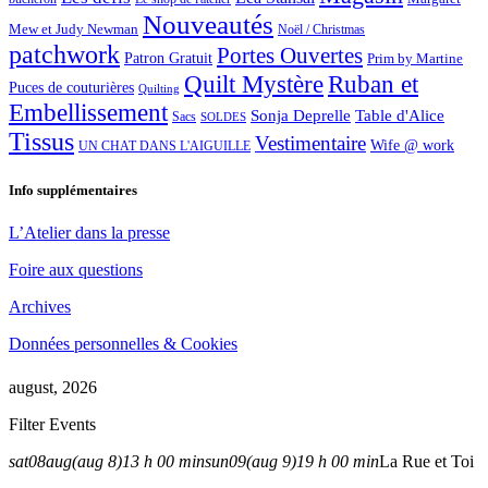
Nouveautés
Mew et Judy Newman
Noël / Christmas
patchwork
Portes Ouvertes
Patron Gratuit
Prim by Martine
Quilt Mystère
Ruban et
Puces de couturières
Quilting
Embellissement
Sonja Deprelle
Table d'Alice
Sacs
SOLDES
Tissus
Vestimentaire
Wife @ work
UN CHAT DANS L'AIGUILLE
Info supplémentaires
L’Atelier dans la presse
Foire aux questions
Archives
Données personnelles & Cookies
august, 2026
Filter Events
sat
08
aug
(aug 8)
13 h 00 min
sun
09
(aug 9)
19 h 00 min
La Rue et Toi