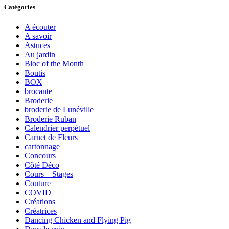
Catégories
A écouter
A savoir
Astuces
Au jardin
Bloc of the Month
Boutis
BOX
brocante
Broderie
broderie de Lunéville
Broderie Ruban
Calendrier perpétuel
Carnet de Fleurs
cartonnage
Concours
Côté Déco
Cours – Stages
Couture
COVID
Créations
Créatrices
Dancing Chicken and Flying Pig