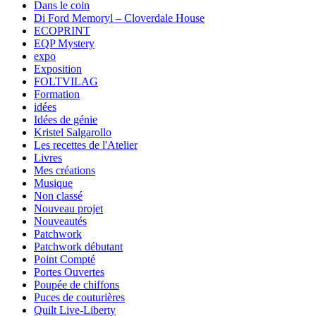
Dans le coin
Di Ford Memoryl – Cloverdale House
ECOPRINT
EQP Mystery
expo
Exposition
FOLTVILAG
Formation
idées
Idées de génie
Kristel Salgarollo
Les recettes de l'Atelier
Livres
Mes créations
Musique
Non classé
Nouveau projet
Nouveautés
Patchwork
Patchwork débutant
Point Compté
Portes Ouvertes
Poupée de chiffons
Puces de couturières
Quilt Live-Liberty