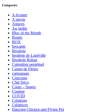
Catégories
A écouter
A savoir
Astuces
Au jardin
Bloc of the Month
Boutis
BOX
brocante
Broderie
broderie de Lunéville
Broderie Ruban
Calendrier perpétuel
Carnet de Fleurs
cartonnage
Concours
Côté Déco
Cours – Stages
Couture
COVID
Créations
Créatrices
Dancing Chicken and Flying Pig