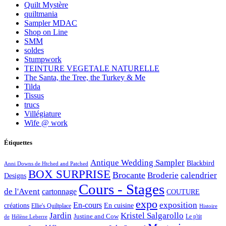
Quilt Mystère
quiltmania
Sampler MDAC
Shop on Line
SMM
soldes
Stumpwork
TEINTURE VEGETALE NATURELLE
The Santa, the Tree, the Turkey & Me
Tilda
Tissus
trucs
Villégiature
Wife @ work
Étiquettes
Antique Wedding Sampler
Blackbird
Anni Downs de Htched and Patched
BOX SURPRISE
Brocante
Broderie
calendrier
Designs
Cours - Stages
de l'Avent
cartonnage
COUTURE
expo
exposition
En-cours
créations
En cuisine
Ellie's Quiltplace
Histoire
Jardin
Kristel Salgarollo
Justine and Cow
Le p'tit
de
Hélène Leberre