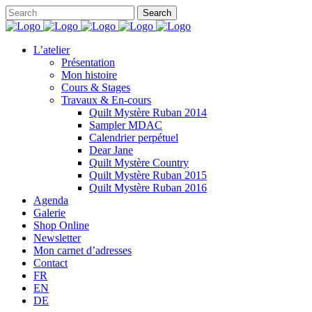
L’atelier
Présentation
Mon histoire
Cours & Stages
Travaux & En-cours
Quilt Mystère Ruban 2014
Sampler MDAC
Calendrier perpétuel
Dear Jane
Quilt Mystère Country
Quilt Mystère Ruban 2015
Quilt Mystère Ruban 2016
Agenda
Galerie
Shop Online
Newsletter
Mon carnet d’adresses
Contact
FR
EN
DE