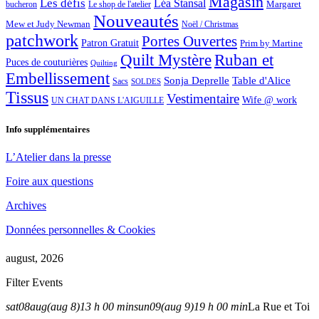
Magasin
Les défis
Léa Stansal
Margaret
bucheron
Le shop de l'atelier
Nouveautés
Mew et Judy Newman
Noël / Christmas
patchwork
Portes Ouvertes
Patron Gratuit
Prim by Martine
Quilt Mystère
Ruban et
Puces de couturières
Quilting
Embellissement
Sonja Deprelle
Table d'Alice
Sacs
SOLDES
Tissus
Vestimentaire
Wife @ work
UN CHAT DANS L'AIGUILLE
Info supplémentaires
L’Atelier dans la presse
Foire aux questions
Archives
Données personnelles & Cookies
august, 2026
Filter Events
sat
08
aug
(aug 8)
13 h 00 min
sun
09
(aug 9)
19 h 00 min
La Rue et Toi