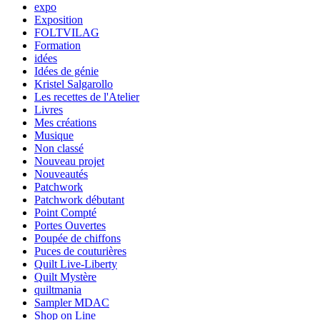
expo
Exposition
FOLTVILAG
Formation
idées
Idées de génie
Kristel Salgarollo
Les recettes de l'Atelier
Livres
Mes créations
Musique
Non classé
Nouveau projet
Nouveautés
Patchwork
Patchwork débutant
Point Compté
Portes Ouvertes
Poupée de chiffons
Puces de couturières
Quilt Live-Liberty
Quilt Mystère
quiltmania
Sampler MDAC
Shop on Line