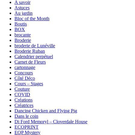
A savoir
Astuces
Au jardin
Bloc of the Month
Boutis
BOX
brocante
Broderie
broderie de Lunéville
Broderie Ruban
Calendrier perpétuel
Carnet de Fleurs
cartonnage
Concours
Côté Déco
Cours – Stages
Couture
COVID
Créations
Créatrices
Dancing Chicken and Flying Pig
Dans le coin
Di Ford Memoryl – Cloverdale House
ECOPRINT
EQP Mystery