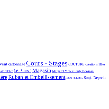
Cours - Stages
Avent
cartonnage
COUTURE
créations
Ellie's
Magasin
Léa Stansal
Margaret Mew et Judy Newman
de l'atelier
tère
Ruban et Embellissement
Sonja Deprelle
Sacs
SOLDES