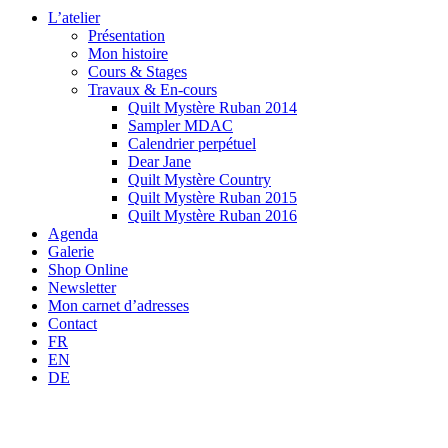
L’atelier
Présentation
Mon histoire
Cours & Stages
Travaux & En-cours
Quilt Mystère Ruban 2014
Sampler MDAC
Calendrier perpétuel
Dear Jane
Quilt Mystère Country
Quilt Mystère Ruban 2015
Quilt Mystère Ruban 2016
Agenda
Galerie
Shop Online
Newsletter
Mon carnet d’adresses
Contact
FR
EN
DE