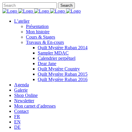
L’atelier
Présentation
Mon histoire
Cours & Stages
Travaux & En-cours
Quilt Mystère Ruban 2014
Sampler MDAC
Calendrier perpétuel
Dear Jane
Quilt Mystère Country
Quilt Mystère Ruban 2015
Quilt Mystère Ruban 2016
Agenda
Galerie
Shop Online
Newsletter
Mon carnet d’adresses
Contact
FR
EN
DE