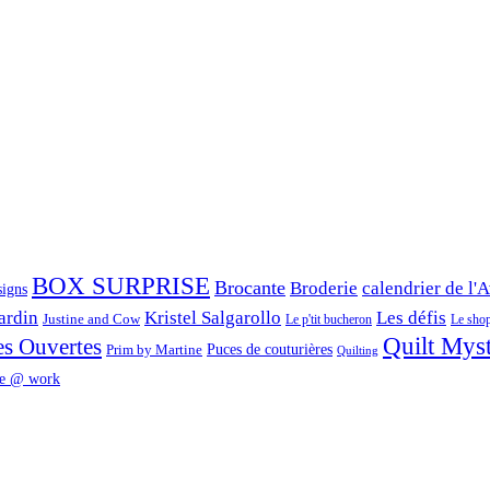
BOX SURPRISE
Brocante
Broderie
calendrier de l'
signs
ardin
Kristel Salgarollo
Les défis
Justine and Cow
Le p'tit bucheron
Le shop 
Quilt Mys
es Ouvertes
Prim by Martine
Puces de couturières
Quilting
e @ work