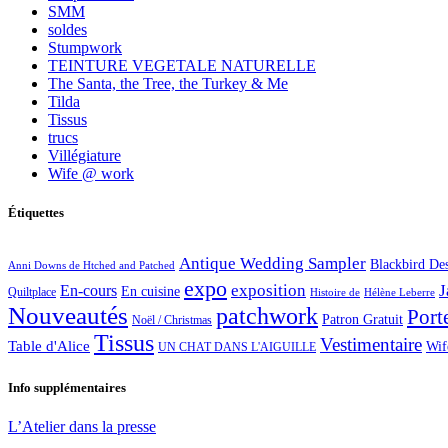
SMM
soldes
Stumpwork
TEINTURE VEGETALE NATURELLE
The Santa, the Tree, the Turkey & Me
Tilda
Tissus
trucs
Villégiature
Wife @ work
Étiquettes
Antique Wedding Sampler
Blackbird De
Anni Downs de Htched and Patched
expo
exposition
J
En-cours
En cuisine
Quiltplace
Histoire de
Hélène Leberre
Nouveautés
patchwork
Port
Patron Gratuit
Noël / Christmas
Tissus
Vestimentaire
Table d'Alice
Wif
UN CHAT DANS L'AIGUILLE
Info supplémentaires
L’Atelier dans la presse