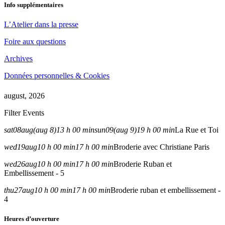
Info supplémentaires
L’Atelier dans la presse
Foire aux questions
Archives
Données personnelles & Cookies
august, 2026
Filter Events
sat
08
aug
(aug 8)
13 h 00 min
sun
09
(aug 9)
19 h 00 min
La Rue et Toi
wed
19
aug
10 h 00 min
17 h 00 min
Broderie avec Christiane Paris
wed
26
aug
10 h 00 min
17 h 00 min
Broderie Ruban et
Embellissement - 5
thu
27
aug
10 h 00 min
17 h 00 min
Broderie ruban et embellissement -
4
Heures d’ouverture