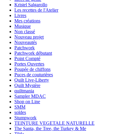
Kristel Salgarollo
Les recettes de l'Atelier
Livres
Mes créations
Musique
Non classé
Nouveau projet
Nouveautés
Patchwork
Patchwork débutant
Point Compté
Portes Ouvertes
Poupée de chiffons
Puces de couturières
Quilt Live-Liberty
Quilt Mystère
quiltmania
Sampler MDAC
Shop on Line
SMM
soldes
Stumpwork
TEINTURE VEGETALE NATURELLE
The Santa, the Tree, the Turkey & Me
Tilda