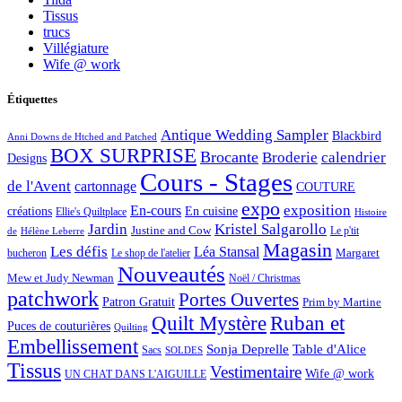
Tissus
trucs
Villégiature
Wife @ work
Étiquettes
Antique Wedding Sampler
Blackbird
Anni Downs de Htched and Patched
BOX SURPRISE
Brocante
Broderie
calendrier
Designs
Cours - Stages
de l'Avent
cartonnage
COUTURE
expo
exposition
En-cours
créations
En cuisine
Ellie's Quiltplace
Histoire
Jardin
Kristel Salgarollo
Justine and Cow
Le p'tit
de
Hélène Leberre
Magasin
Les défis
Léa Stansal
Margaret
bucheron
Le shop de l'atelier
Nouveautés
Mew et Judy Newman
Noël / Christmas
patchwork
Portes Ouvertes
Patron Gratuit
Prim by Martine
Quilt Mystère
Ruban et
Puces de couturières
Quilting
Embellissement
Sonja Deprelle
Table d'Alice
Sacs
SOLDES
Tissus
Vestimentaire
Wife @ work
UN CHAT DANS L'AIGUILLE