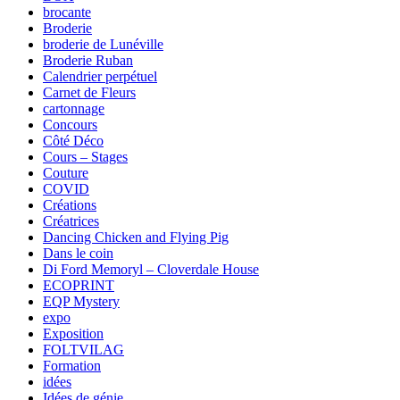
brocante
Broderie
broderie de Lunéville
Broderie Ruban
Calendrier perpétuel
Carnet de Fleurs
cartonnage
Concours
Côté Déco
Cours – Stages
Couture
COVID
Créations
Créatrices
Dancing Chicken and Flying Pig
Dans le coin
Di Ford Memoryl – Cloverdale House
ECOPRINT
EQP Mystery
expo
Exposition
FOLTVILAG
Formation
idées
Idées de génie