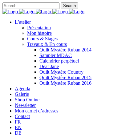
L’atelier
Présentation
Mon histoire
Cours & Stages
Travaux & En-cours
Quilt Mystère Ruban 2014
Sampler MDAC
Calendrier perpétuel
Dear Jane
Quilt Mystère Country
Quilt Mystère Ruban 2015
Quilt Mystère Ruban 2016
Agenda
Galerie
Shop Online
Newsletter
Mon carnet d’adresses
Contact
FR
EN
DE