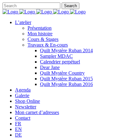
L’atelier
Présentation
Mon histoire
Cours & Stages
Travaux & En-cours
Quilt Mystère Ruban 2014
Sampler MDAC
Calendrier perpétuel
Dear Jane
Quilt Mystère Country
Quilt Mystère Ruban 2015
Quilt Mystère Ruban 2016
Agenda
Galerie
Shop Online
Newsletter
Mon carnet d’adresses
Contact
FR
EN
DE