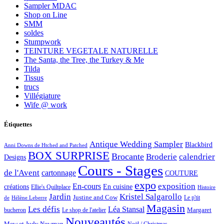
Sampler MDAC
Shop on Line
SMM
soldes
Stumpwork
TEINTURE VEGETALE NATURELLE
The Santa, the Tree, the Turkey & Me
Tilda
Tissus
trucs
Villégiature
Wife @ work
Étiquettes
Antique Wedding Sampler
Blackbird
Anni Downs de Htched and Patched
BOX SURPRISE
Brocante
Broderie
calendrier
Designs
Cours - Stages
de l'Avent
cartonnage
COUTURE
expo
exposition
En-cours
créations
En cuisine
Ellie's Quiltplace
Histoire
Jardin
Kristel Salgarollo
Justine and Cow
Le p'tit
de
Hélène Leberre
Magasin
Les défis
Léa Stansal
Margaret
bucheron
Le shop de l'atelier
Nouveautés
Mew et Judy Newman