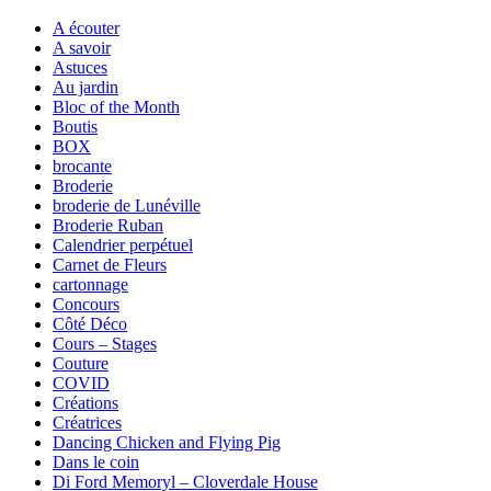
A écouter
A savoir
Astuces
Au jardin
Bloc of the Month
Boutis
BOX
brocante
Broderie
broderie de Lunéville
Broderie Ruban
Calendrier perpétuel
Carnet de Fleurs
cartonnage
Concours
Côté Déco
Cours – Stages
Couture
COVID
Créations
Créatrices
Dancing Chicken and Flying Pig
Dans le coin
Di Ford Memoryl – Cloverdale House