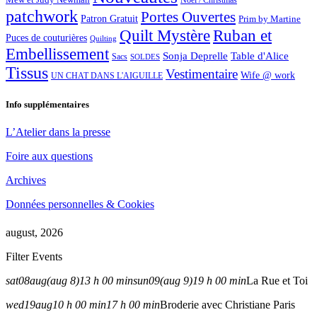
Noël / Christmas
patchwork
Portes Ouvertes
Patron Gratuit
Prim by Martine
Quilt Mystère
Ruban et
Puces de couturières
Quilting
Embellissement
Sonja Deprelle
Table d'Alice
Sacs
SOLDES
Tissus
Vestimentaire
Wife @ work
UN CHAT DANS L'AIGUILLE
Info supplémentaires
L’Atelier dans la presse
Foire aux questions
Archives
Données personnelles & Cookies
august, 2026
Filter Events
sat
08
aug
(aug 8)
13 h 00 min
sun
09
(aug 9)
19 h 00 min
La Rue et Toi
wed
19
aug
10 h 00 min
17 h 00 min
Broderie avec Christiane Paris