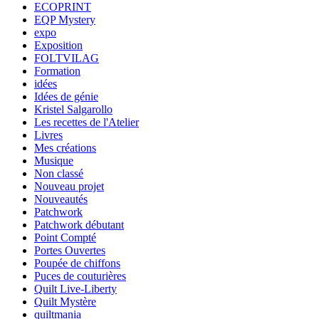
ECOPRINT
EQP Mystery
expo
Exposition
FOLTVILAG
Formation
idées
Idées de génie
Kristel Salgarollo
Les recettes de l'Atelier
Livres
Mes créations
Musique
Non classé
Nouveau projet
Nouveautés
Patchwork
Patchwork débutant
Point Compté
Portes Ouvertes
Poupée de chiffons
Puces de couturières
Quilt Live-Liberty
Quilt Mystère
quiltmania