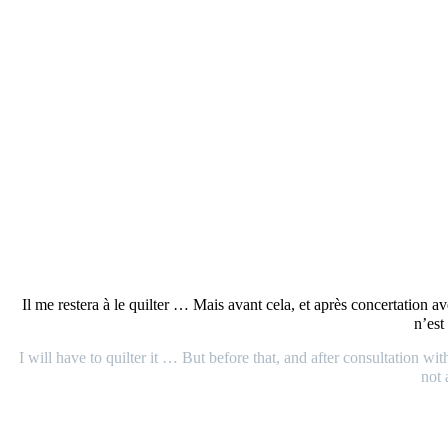
Il me restera à le quilter … Mais avant cela, et après concertation
n’est
I will have to quilter it … But before that, and after consultation wi
not 