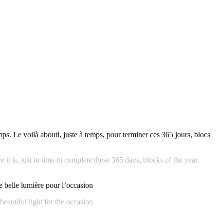
s. Le voilà abouti, juste à temps, pour terminer ces 365 jours, blocs
t is, just in time to complete these 365 days, blocks of the year.
e belle lumière pour l’occasion
eautiful light for the occasion