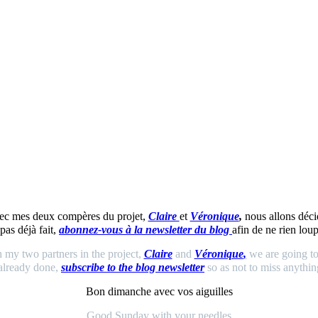
 avec mes deux compères du projet,
Claire
et
Véronique
,
nous allons déci
 pas déjà fait,
abonnez-vous à la newsletter du blog
afin de ne rien lou
th my two partners in the project,
Claire
and
Véronique
,
we are going to 
already done,
subscribe to the blog newsletter
so as not to miss anythi
Bon dimanche avec vos aiguilles
Good Sunday with your needles