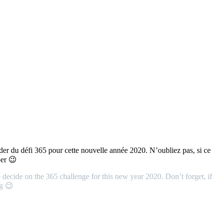
der du défi 365 pour cette nouvelle année 2020. N’oubliez pas, si ce
per 😉
decide on the 365 challenge for this new year 2020. Don’t forget, if
ng 😉