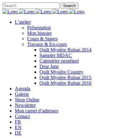
L’atelier
Présentation
Mon histoire
Cours & Stages
Travaux & En-cours
Quilt Mystère Ruban 2014
Sampler MDAC
Calendrier perpétuel
Dear Jane
Quilt Mystère Country
Quilt Mystère Ruban 2015
Quilt Mystère Ruban 2016
Agenda
Galerie
Shop Online
Newsletter
Mon carnet d’adresses
Contact
FR
EN
DE