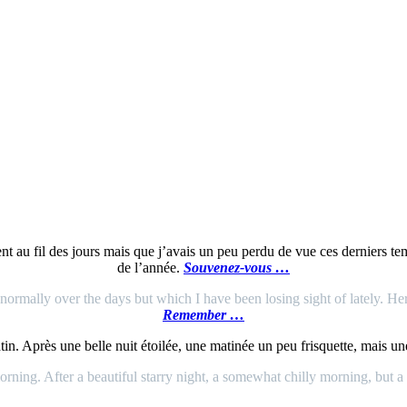
 au fil des jours mais que j’avais un peu perdu de vue ces derniers temp
de l’année.
Souvenez-vous …
mally over the days but which I have been losing sight of lately. Here i
Remember …
. Après une belle nuit étoilée, une matinée un peu frisquette, mais un
ning. After a beautiful starry night, a somewhat chilly morning, but a b