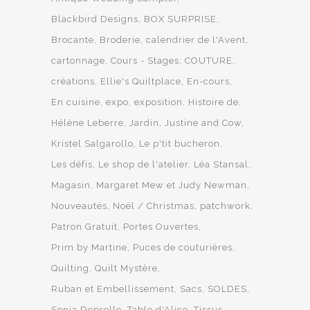
Blackbird Designs
BOX SURPRISE
Brocante
Broderie
calendrier de l'Avent
cartonnage
Cours - Stages
COUTURE
créations
Ellie's Quiltplace
En-cours
En cuisine
expo
exposition
Histoire de
Hélène Leberre
Jardin
Justine and Cow
Kristel Salgarollo
Le p'tit bucheron
Les défis
Le shop de l'atelier
Léa Stansal
Magasin
Margaret Mew et Judy Newman
Nouveautés
Noël / Christmas
patchwork
Patron Gratuit
Portes Ouvertes
Prim by Martine
Puces de couturières
Quilting
Quilt Mystère
Ruban et Embellissement
Sacs
SOLDES
Sonja Deprelle
Table d'Alice
Tissus