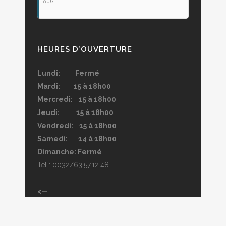
AUG
HEURES D’OUVERTURE
Lundi: Fermé
Mardi: 15 à 18h00
Mercredi: 15 à 18h00
Jeudi: 15 à 18h00
Vendredi: 15 à 18h00
Samedi: 14 à 18h00
Dimanche: Fermé
Tel : 0032/63.57.12.48
<—
Magasin ouvert l’été, sauf si indiqué dans
l’agenda.