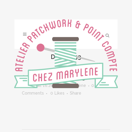
DSC_0953
19 DÉC
DSC_0953
Posted at 16:28h
in
by
Marylène
0
Comments
0
Likes
Share