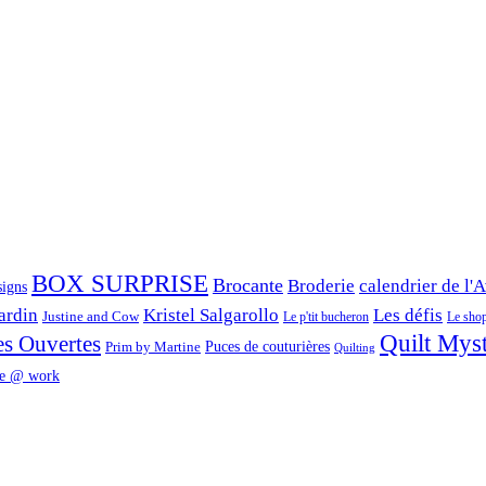
BOX SURPRISE
Brocante
Broderie
calendrier de l'
signs
ardin
Kristel Salgarollo
Les défis
Justine and Cow
Le p'tit bucheron
Le shop 
Quilt Mys
es Ouvertes
Prim by Martine
Puces de couturières
Quilting
e @ work