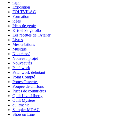
expo
Exposition
FOLTVILAG
Formation
idées
Idées de génie
Kristel Salgarollo
Les recettes de l'Atelier
Livres
Mes créations
Musique
Non classé
Nouveau projet
Nouveautés
Patchwork
Patchwork débutant
Point Compté
Portes Ouvertes
Poupée de chiffons
Puces de couturières
Quilt Live-Liberty
Quilt Mystère
quiltmania
Sampler MDAC
Shop on Line