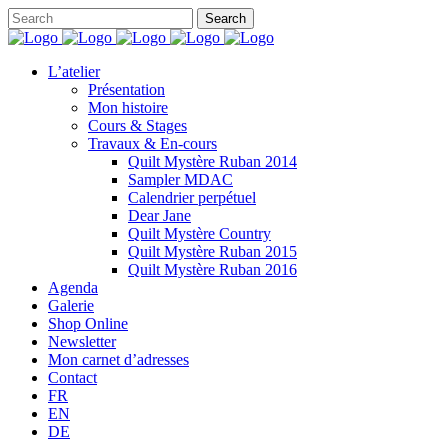
L’atelier
Présentation
Mon histoire
Cours & Stages
Travaux & En-cours
Quilt Mystère Ruban 2014
Sampler MDAC
Calendrier perpétuel
Dear Jane
Quilt Mystère Country
Quilt Mystère Ruban 2015
Quilt Mystère Ruban 2016
Agenda
Galerie
Shop Online
Newsletter
Mon carnet d’adresses
Contact
FR
EN
DE