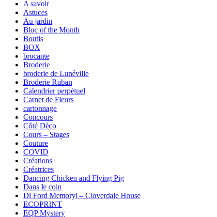
A savoir
Astuces
Au jardin
Bloc of the Month
Boutis
BOX
brocante
Broderie
broderie de Lunéville
Broderie Ruban
Calendrier perpétuel
Carnet de Fleurs
cartonnage
Concours
Côté Déco
Cours – Stages
Couture
COVID
Créations
Créatrices
Dancing Chicken and Flying Pig
Dans le coin
Di Ford Memoryl – Cloverdale House
ECOPRINT
EQP Mystery