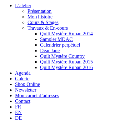
L’atelier
Présentation
Mon histoire
Cours & Stages
Travaux & En-cours
Quilt Mystère Ruban 2014
Sampler MDAC
Calendrier perpétuel
Dear Jane
Quilt Mystère Country
Quilt Mystère Ruban 2015
Quilt Mystère Ruban 2016
Agenda
Galerie
Shop Online
Newsletter
Mon carnet d’adresses
Contact
FR
EN
DE