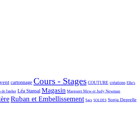
Cours - Stages
Avent
cartonnage
COUTURE
créations
Ellie's
Magasin
Léa Stansal
Margaret Mew et Judy Newman
de l'atelier
tère
Ruban et Embellissement
Sonja Deprelle
Sacs
SOLDES