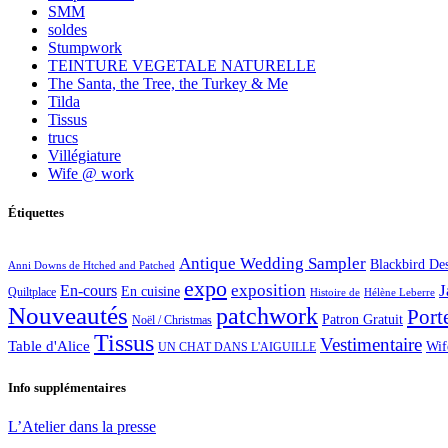
SMM
soldes
Stumpwork
TEINTURE VEGETALE NATURELLE
The Santa, the Tree, the Turkey & Me
Tilda
Tissus
trucs
Villégiature
Wife @ work
Étiquettes
Antique Wedding Sampler
Blackbird De
Anni Downs de Htched and Patched
expo
exposition
J
En-cours
En cuisine
Quiltplace
Histoire de
Hélène Leberre
Nouveautés
patchwork
Port
Patron Gratuit
Noël / Christmas
Tissus
Vestimentaire
Table d'Alice
Wif
UN CHAT DANS L'AIGUILLE
Info supplémentaires
L’Atelier dans la presse