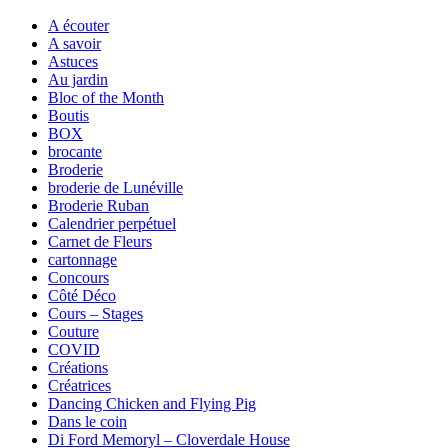
A écouter
A savoir
Astuces
Au jardin
Bloc of the Month
Boutis
BOX
brocante
Broderie
broderie de Lunéville
Broderie Ruban
Calendrier perpétuel
Carnet de Fleurs
cartonnage
Concours
Côté Déco
Cours – Stages
Couture
COVID
Créations
Créatrices
Dancing Chicken and Flying Pig
Dans le coin
Di Ford Memoryl – Cloverdale House