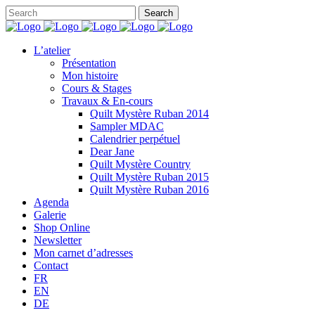
L’atelier
Présentation
Mon histoire
Cours & Stages
Travaux & En-cours
Quilt Mystère Ruban 2014
Sampler MDAC
Calendrier perpétuel
Dear Jane
Quilt Mystère Country
Quilt Mystère Ruban 2015
Quilt Mystère Ruban 2016
Agenda
Galerie
Shop Online
Newsletter
Mon carnet d’adresses
Contact
FR
EN
DE