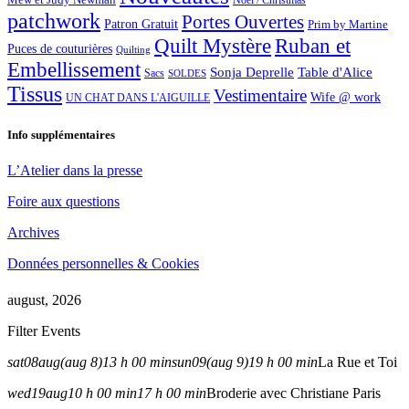
Noël / Christmas
patchwork
Portes Ouvertes
Patron Gratuit
Prim by Martine
Quilt Mystère
Ruban et
Puces de couturières
Quilting
Embellissement
Sonja Deprelle
Table d'Alice
Sacs
SOLDES
Tissus
Vestimentaire
Wife @ work
UN CHAT DANS L'AIGUILLE
Info supplémentaires
L’Atelier dans la presse
Foire aux questions
Archives
Données personnelles & Cookies
august, 2026
Filter Events
sat
08
aug
(aug 8)
13 h 00 min
sun
09
(aug 9)
19 h 00 min
La Rue et Toi
wed
19
aug
10 h 00 min
17 h 00 min
Broderie avec Christiane Paris