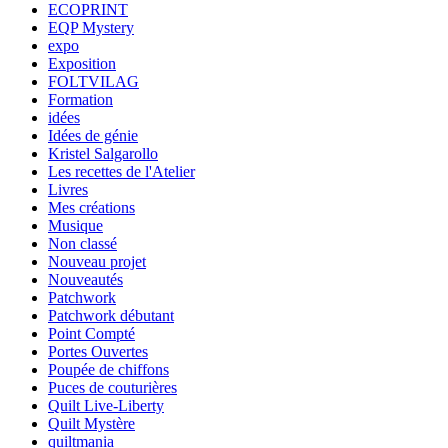
ECOPRINT
EQP Mystery
expo
Exposition
FOLTVILAG
Formation
idées
Idées de génie
Kristel Salgarollo
Les recettes de l'Atelier
Livres
Mes créations
Musique
Non classé
Nouveau projet
Nouveautés
Patchwork
Patchwork débutant
Point Compté
Portes Ouvertes
Poupée de chiffons
Puces de couturières
Quilt Live-Liberty
Quilt Mystère
quiltmania