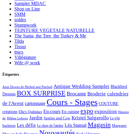
Sampler MDAC
Shop on Line
SMM
soldes
Stumpwork
TEINTURE VEGETALE NATURELLE
The Santa, the Tree, the Turkey & Me
Tilda
Tissus
trucs
Villégiature
Wife @ work
Étiquettes
Antique Wedding Sampler
Blackbird
Anni Downs de Htched and Patched
BOX SURPRISE
Brocante
Broderie
calendrier
Designs
Cours - Stages
de l'Avent
cartonnage
COUTURE
expo
exposition
En-cours
créations
En cuisine
Ellie's Quiltplace
Histoire
Jardin
Kristel Salgarollo
Justine and Cow
Le p'tit
de
Hélène Leberre
Magasin
Les défis
Léa Stansal
Margaret
bucheron
Le shop de l'atelier
Nouveautés
Mew et Judy Newman