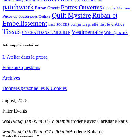
Noël / Christmas
patchwork
Portes Ouvertes
Patron Gratuit
Prim by Martine
Quilt Mystère
Ruban et
Puces de couturières
Quilting
Embellissement
Sonja Deprelle
Table d'Alice
Sacs
SOLDES
Tissus
Vestimentaire
Wife @ work
UN CHAT DANS L'AIGUILLE
Info supplémentaires
L’Atelier dans la presse
Foire aux questions
Archives
Données personnelles & Cookies
august, 2026
Filter Events
wed
19
aug
10 h 00 min
17 h 00 min
Broderie avec Christiane Paris
wed
26
aug
10 h 00 min
17 h 00 min
Broderie Ruban et