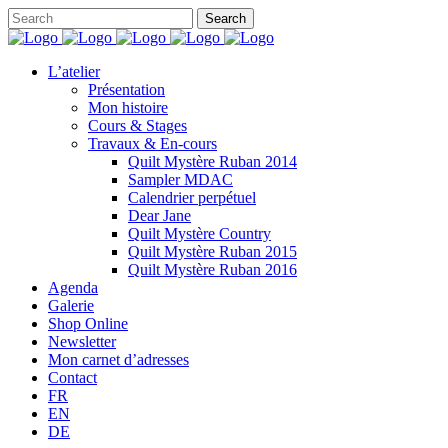
L’atelier
Présentation
Mon histoire
Cours & Stages
Travaux & En-cours
Quilt Mystère Ruban 2014
Sampler MDAC
Calendrier perpétuel
Dear Jane
Quilt Mystère Country
Quilt Mystère Ruban 2015
Quilt Mystère Ruban 2016
Agenda
Galerie
Shop Online
Newsletter
Mon carnet d’adresses
Contact
FR
EN
DE