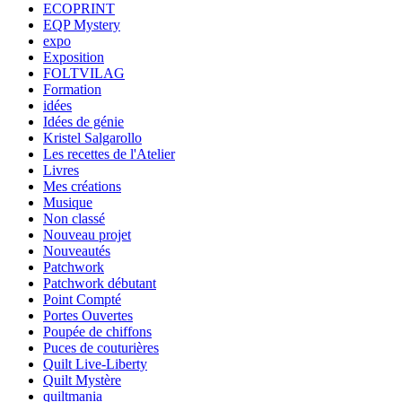
ECOPRINT
EQP Mystery
expo
Exposition
FOLTVILAG
Formation
idées
Idées de génie
Kristel Salgarollo
Les recettes de l'Atelier
Livres
Mes créations
Musique
Non classé
Nouveau projet
Nouveautés
Patchwork
Patchwork débutant
Point Compté
Portes Ouvertes
Poupée de chiffons
Puces de couturières
Quilt Live-Liberty
Quilt Mystère
quiltmania