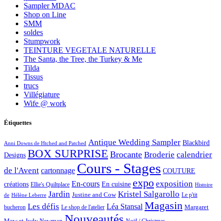
Sampler MDAC
Shop on Line
SMM
soldes
Stumpwork
TEINTURE VEGETALE NATURELLE
The Santa, the Tree, the Turkey & Me
Tilda
Tissus
trucs
Villégiature
Wife @ work
Étiquettes
Antique Wedding Sampler
Blackbird
Anni Downs de Htched and Patched
BOX SURPRISE
Brocante
Broderie
calendrier
Designs
Cours - Stages
de l'Avent
cartonnage
COUTURE
expo
exposition
En-cours
créations
En cuisine
Ellie's Quiltplace
Histoire
Jardin
Kristel Salgarollo
Justine and Cow
Le p'tit
de
Hélène Leberre
Magasin
Les défis
Léa Stansal
Margaret
bucheron
Le shop de l'atelier
Nouveautés
Mew et Judy Newman