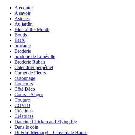
A écouter
A savoir
Astuces
Au jardin
Bloc of the Month
Boutis
BOX
brocante
Broderie
broderie de Lunéville
Broderie Ruban
Calendrier perpétuel
Carnet de Fleurs
cartonnage
Concours
Côté Déco
Cours – Stages
Couture
COVID
Créations
Créatrices
Dancing Chicken and Flying Pig
Dans le coin
Di Ford Memoryl – Cloverdale House