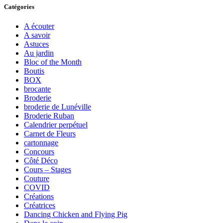
Catégories
A écouter
A savoir
Astuces
Au jardin
Bloc of the Month
Boutis
BOX
brocante
Broderie
broderie de Lunéville
Broderie Ruban
Calendrier perpétuel
Carnet de Fleurs
cartonnage
Concours
Côté Déco
Cours – Stages
Couture
COVID
Créations
Créatrices
Dancing Chicken and Flying Pig