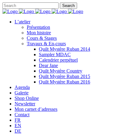
L’atelier
Présentation
Mon histoire
Cours & Stages
Travaux & En-cours
Quilt Mystère Ruban 2014
Sampler MDAC
Calendrier perpétuel
Dear Jane
Quilt Mystère Country
Quilt Mystère Ruban 2015
Quilt Mystère Ruban 2016
Agenda
Galerie
Shop Online
Newsletter
Mon carnet d’adresses
Contact
FR
EN
DE