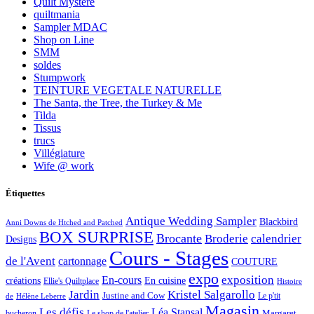
Quilt Mystère
quiltmania
Sampler MDAC
Shop on Line
SMM
soldes
Stumpwork
TEINTURE VEGETALE NATURELLE
The Santa, the Tree, the Turkey & Me
Tilda
Tissus
trucs
Villégiature
Wife @ work
Étiquettes
Antique Wedding Sampler
Blackbird
Anni Downs de Htched and Patched
BOX SURPRISE
Brocante
Broderie
calendrier
Designs
Cours - Stages
de l'Avent
cartonnage
COUTURE
expo
exposition
En-cours
créations
En cuisine
Ellie's Quiltplace
Histoire
Jardin
Kristel Salgarollo
Justine and Cow
Le p'tit
de
Hélène Leberre
Magasin
Les défis
Léa Stansal
Margaret
bucheron
Le shop de l'atelier