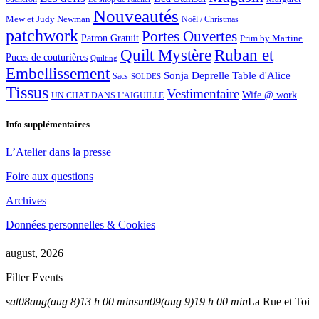
Nouveautés
Mew et Judy Newman
Noël / Christmas
patchwork
Portes Ouvertes
Patron Gratuit
Prim by Martine
Quilt Mystère
Ruban et
Puces de couturières
Quilting
Embellissement
Sonja Deprelle
Table d'Alice
Sacs
SOLDES
Tissus
Vestimentaire
Wife @ work
UN CHAT DANS L'AIGUILLE
Info supplémentaires
L’Atelier dans la presse
Foire aux questions
Archives
Données personnelles & Cookies
august, 2026
Filter Events
sat
08
aug
(aug 8)
13 h 00 min
sun
09
(aug 9)
19 h 00 min
La Rue et Toi