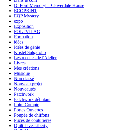
Dans le coin
Di Ford Memoryl – Cloverdale House
ECOPRINT
EQP Mystery
expo
Exposition
FOLTVILAG
Formation
idées
Idées de génie
Kristel Salgarollo
Les recettes de l'Atelier
Livres
Mes créations
Musique
Non classé
Nouveau projet
Nouveautés
Patchwork
Patchwork débutant
Point Compté
Portes Ouvertes
Poupée de chiffons
Puces de couturières
Quilt Live-Liberty