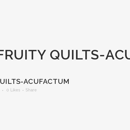
-FRUITY QUILTS-A
QUILTS-ACUFACTUM
0
Likes
Share