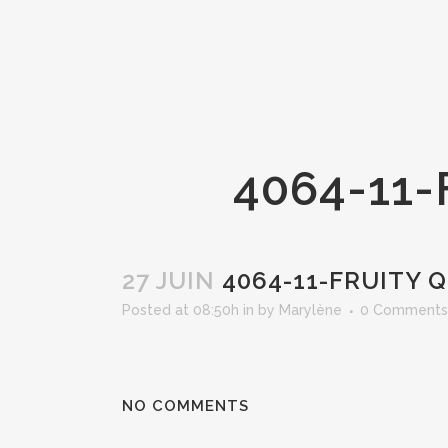
4064-11
27 JUIN
4064-11-FRUITY 
Posted at 08:50h
in
by
Marylène
0 Comments
NO COMMENTS