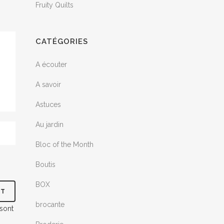
Fruity Quilts
CATÉGORIES
A écouter
A savoir
Astuces
Au jardin
Bloc of the Month
Boutis
BOX
brocante
 sont