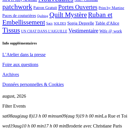
Noël / Christmas
patchwork
Portes Ouvertes
Patron Gratuit
Prim by Martine
Quilt Mystère
Ruban et
Puces de couturières
Quilting
Embellissement
Sonja Deprelle
Table d'Alice
Sacs
SOLDES
Tissus
Vestimentaire
Wife @ work
UN CHAT DANS L'AIGUILLE
Info supplémentaires
L’Atelier dans la presse
Foire aux questions
Archives
Données personnelles & Cookies
august, 2026
Filter Events
sat
08
aug
(aug 8)
13 h 00 min
sun
09
(aug 9)
19 h 00 min
La Rue et Toi
wed
19
aug
10 h 00 min
17 h 00 min
Broderie avec Christiane Paris