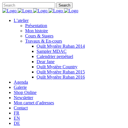
L’atelier
Présentation
Mon histoire
Cours & Stages
Travaux & En-cours
Quilt Mystère Ruban 2014
Sampler MDAC
Calendrier perpétuel
Dear Jane
Quilt Mystère Country
Quilt Mystère Ruban 2015
Quilt Mystère Ruban 2016
Agenda
Galerie
Shop Online
Newsletter
Mon carnet d’adresses
Contact
FR
EN
DE