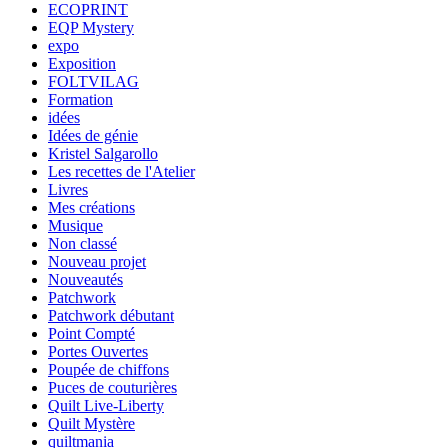
ECOPRINT
EQP Mystery
expo
Exposition
FOLTVILAG
Formation
idées
Idées de génie
Kristel Salgarollo
Les recettes de l'Atelier
Livres
Mes créations
Musique
Non classé
Nouveau projet
Nouveautés
Patchwork
Patchwork débutant
Point Compté
Portes Ouvertes
Poupée de chiffons
Puces de couturières
Quilt Live-Liberty
Quilt Mystère
quiltmania