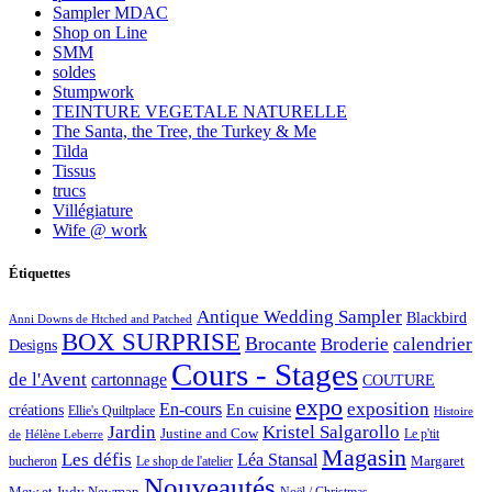
Sampler MDAC
Shop on Line
SMM
soldes
Stumpwork
TEINTURE VEGETALE NATURELLE
The Santa, the Tree, the Turkey & Me
Tilda
Tissus
trucs
Villégiature
Wife @ work
Étiquettes
Antique Wedding Sampler
Blackbird
Anni Downs de Htched and Patched
BOX SURPRISE
Brocante
Broderie
calendrier
Designs
Cours - Stages
de l'Avent
cartonnage
COUTURE
expo
exposition
En-cours
créations
En cuisine
Ellie's Quiltplace
Histoire
Jardin
Kristel Salgarollo
Justine and Cow
Le p'tit
de
Hélène Leberre
Magasin
Les défis
Léa Stansal
Margaret
bucheron
Le shop de l'atelier
Nouveautés
Mew et Judy Newman