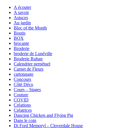
A écouter
A savoir
Astuces
Au jardin
Bloc of the Month
Boutis
BOX
brocante
Broderie
broderie de Lunéville
Broderie Ruban
Calendrier perpétuel
Carnet de Fleurs
cartonnage
Concours
Côté Déco
Cours – Stages
Couture
COVID
Créations
Créatrices
Dancing Chicken and Flying Pig
Dans le coin
Di Ford Memoryl – Cloverdale House