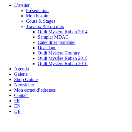
L’atelier
Présentation
Mon histoire
Cours & Stages
Travaux & En-cours
Quilt Mystère Ruban 2014
Sampler MDAC
Calendrier perpétuel
Dear Jane
Quilt Mystère Country
Quilt Mystère Ruban 2015
Quilt Mystère Ruban 2016
Agenda
Galerie
Shop Online
Newsletter
Mon carnet d’adresses
Contact
FR
EN
DE