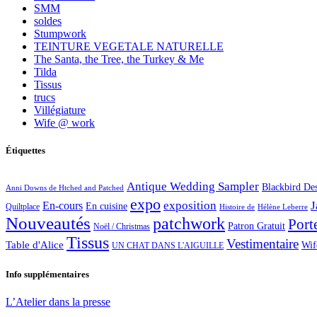
SMM
soldes
Stumpwork
TEINTURE VEGETALE NATURELLE
The Santa, the Tree, the Turkey & Me
Tilda
Tissus
trucs
Villégiature
Wife @ work
Étiquettes
Antique Wedding Sampler
Blackbird De
Anni Downs de Htched and Patched
expo
exposition
J
En-cours
En cuisine
Quiltplace
Histoire de
Hélène Leberre
Nouveautés
patchwork
Port
Patron Gratuit
Noël / Christmas
Tissus
Vestimentaire
Table d'Alice
Wif
UN CHAT DANS L'AIGUILLE
Info supplémentaires
L’Atelier dans la presse