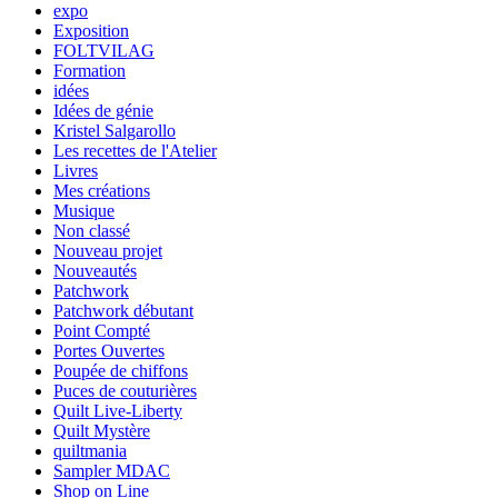
expo
Exposition
FOLTVILAG
Formation
idées
Idées de génie
Kristel Salgarollo
Les recettes de l'Atelier
Livres
Mes créations
Musique
Non classé
Nouveau projet
Nouveautés
Patchwork
Patchwork débutant
Point Compté
Portes Ouvertes
Poupée de chiffons
Puces de couturières
Quilt Live-Liberty
Quilt Mystère
quiltmania
Sampler MDAC
Shop on Line