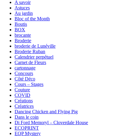
A savoir
Astuces
Au jardin
Bloc of the Month
Boutis
BOX
brocante
Broderie
broderie de Lunéville
Broderie Ruban
Calendrier perpétuel
Carnet de Fleurs
cartonnage
Concours
Côté Déco
Cours – Stages
Couture
COVID
Créations
Créatrices
Dancing Chicken and Flying Pig
Dans le coin
Di Ford Memoryl – Cloverdale House
ECOPRINT
EQP Mystery