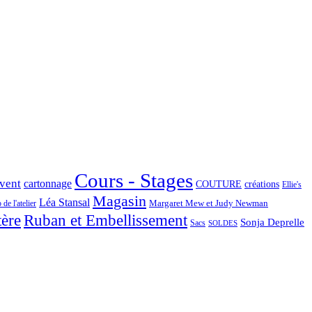
Cours - Stages
Avent
cartonnage
COUTURE
créations
Ellie's
Magasin
Léa Stansal
Margaret Mew et Judy Newman
de l'atelier
tère
Ruban et Embellissement
Sonja Deprelle
Sacs
SOLDES