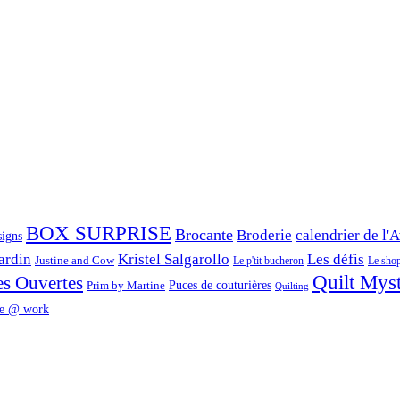
BOX SURPRISE
Brocante
Broderie
calendrier de l'
signs
ardin
Kristel Salgarollo
Les défis
Justine and Cow
Le p'tit bucheron
Le shop 
Quilt Mys
es Ouvertes
Prim by Martine
Puces de couturières
Quilting
e @ work