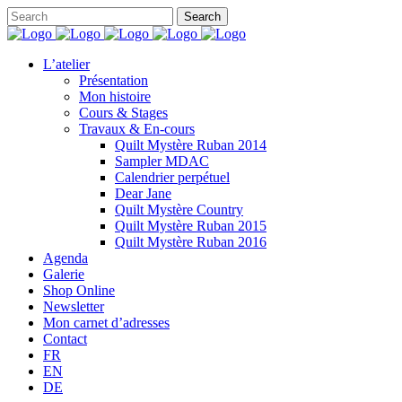
L’atelier
Présentation
Mon histoire
Cours & Stages
Travaux & En-cours
Quilt Mystère Ruban 2014
Sampler MDAC
Calendrier perpétuel
Dear Jane
Quilt Mystère Country
Quilt Mystère Ruban 2015
Quilt Mystère Ruban 2016
Agenda
Galerie
Shop Online
Newsletter
Mon carnet d’adresses
Contact
FR
EN
DE