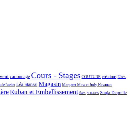
Cours - Stages
Avent
cartonnage
COUTURE
créations
Ellie's
Magasin
Léa Stansal
Margaret Mew et Judy Newman
de l'atelier
tère
Ruban et Embellissement
Sonja Deprelle
Sacs
SOLDES