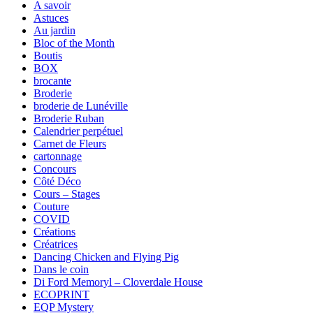
A savoir
Astuces
Au jardin
Bloc of the Month
Boutis
BOX
brocante
Broderie
broderie de Lunéville
Broderie Ruban
Calendrier perpétuel
Carnet de Fleurs
cartonnage
Concours
Côté Déco
Cours – Stages
Couture
COVID
Créations
Créatrices
Dancing Chicken and Flying Pig
Dans le coin
Di Ford Memoryl – Cloverdale House
ECOPRINT
EQP Mystery