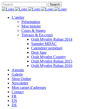
L’atelier
Présentation
Mon histoire
Cours & Stages
Travaux & En-cours
Quilt Mystère Ruban 2014
Sampler MDAC
Calendrier perpétuel
Dear Jane
Quilt Mystère Country
Quilt Mystère Ruban 2015
Quilt Mystère Ruban 2016
Agenda
Galerie
Shop Online
Newsletter
Mon carnet d’adresses
Contact
FR
EN
DE