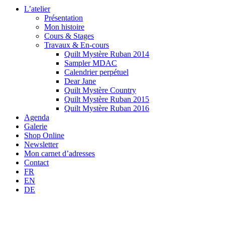
L’atelier
Présentation
Mon histoire
Cours & Stages
Travaux & En-cours
Quilt Mystère Ruban 2014
Sampler MDAC
Calendrier perpétuel
Dear Jane
Quilt Mystère Country
Quilt Mystère Ruban 2015
Quilt Mystère Ruban 2016
Agenda
Galerie
Shop Online
Newsletter
Mon carnet d’adresses
Contact
FR
EN
DE