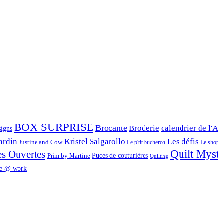
BOX SURPRISE
Brocante
Broderie
calendrier de l'
signs
ardin
Kristel Salgarollo
Les défis
Justine and Cow
Le p'tit bucheron
Le shop 
Quilt Mys
es Ouvertes
Prim by Martine
Puces de couturières
Quilting
e @ work