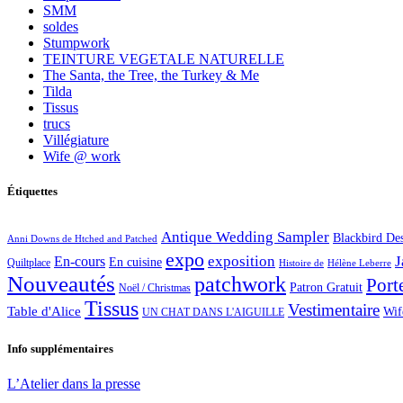
SMM
soldes
Stumpwork
TEINTURE VEGETALE NATURELLE
The Santa, the Tree, the Turkey & Me
Tilda
Tissus
trucs
Villégiature
Wife @ work
Étiquettes
Antique Wedding Sampler
Blackbird De
Anni Downs de Htched and Patched
expo
exposition
J
En-cours
En cuisine
Quiltplace
Histoire de
Hélène Leberre
Nouveautés
patchwork
Port
Patron Gratuit
Noël / Christmas
Tissus
Vestimentaire
Table d'Alice
Wif
UN CHAT DANS L'AIGUILLE
Info supplémentaires
L’Atelier dans la presse