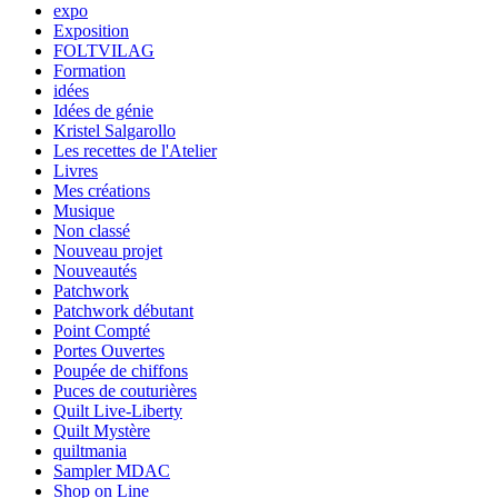
expo
Exposition
FOLTVILAG
Formation
idées
Idées de génie
Kristel Salgarollo
Les recettes de l'Atelier
Livres
Mes créations
Musique
Non classé
Nouveau projet
Nouveautés
Patchwork
Patchwork débutant
Point Compté
Portes Ouvertes
Poupée de chiffons
Puces de couturières
Quilt Live-Liberty
Quilt Mystère
quiltmania
Sampler MDAC
Shop on Line