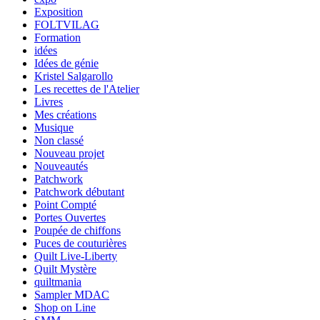
Exposition
FOLTVILAG
Formation
idées
Idées de génie
Kristel Salgarollo
Les recettes de l'Atelier
Livres
Mes créations
Musique
Non classé
Nouveau projet
Nouveautés
Patchwork
Patchwork débutant
Point Compté
Portes Ouvertes
Poupée de chiffons
Puces de couturières
Quilt Live-Liberty
Quilt Mystère
quiltmania
Sampler MDAC
Shop on Line