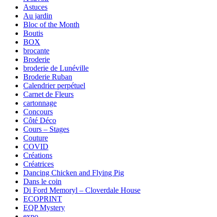
Astuces
Au jardin
Bloc of the Month
Boutis
BOX
brocante
Broderie
broderie de Lunéville
Broderie Ruban
Calendrier perpétuel
Carnet de Fleurs
cartonnage
Concours
Côté Déco
Cours – Stages
Couture
COVID
Créations
Créatrices
Dancing Chicken and Flying Pig
Dans le coin
Di Ford Memoryl – Cloverdale House
ECOPRINT
EQP Mystery
expo