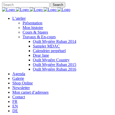
L’atelier
Présentation
Mon histoire
Cours & Stages
Travaux & En-cours
Quilt Mystère Ruban 2014
Sampler MDAC
Calendrier perpétuel
Dear Jane
Quilt Mystère Country
Quilt Mystère Ruban 2015
Quilt Mystère Ruban 2016
Agenda
Galerie
Shop Online
Newsletter
Mon carnet d’adresses
Contact
FR
EN
DE