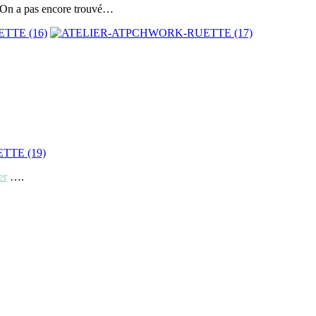
r.. On a pas encore trouvé…
er
….