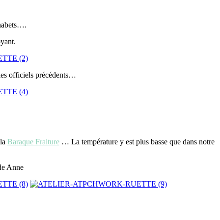
phabets….
oyant.
les officiels précédents…
 la
Baraque Fraiture
… La température y est plus basse que dans notre
 de Anne