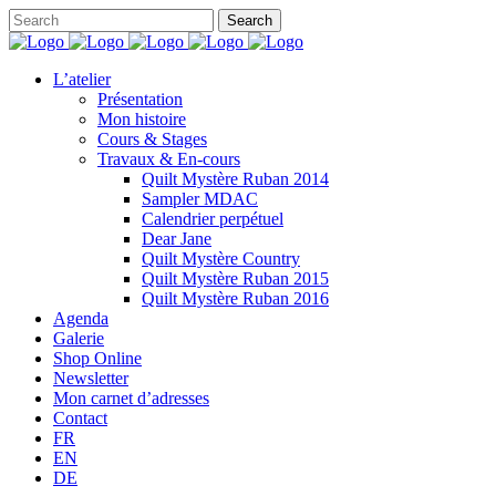
L’atelier
Présentation
Mon histoire
Cours & Stages
Travaux & En-cours
Quilt Mystère Ruban 2014
Sampler MDAC
Calendrier perpétuel
Dear Jane
Quilt Mystère Country
Quilt Mystère Ruban 2015
Quilt Mystère Ruban 2016
Agenda
Galerie
Shop Online
Newsletter
Mon carnet d’adresses
Contact
FR
EN
DE