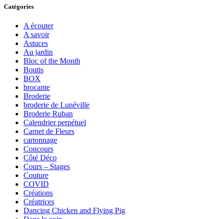
Catégories
A écouter
A savoir
Astuces
Au jardin
Bloc of the Month
Boutis
BOX
brocante
Broderie
broderie de Lunéville
Broderie Ruban
Calendrier perpétuel
Carnet de Fleurs
cartonnage
Concours
Côté Déco
Cours – Stages
Couture
COVID
Créations
Créatrices
Dancing Chicken and Flying Pig