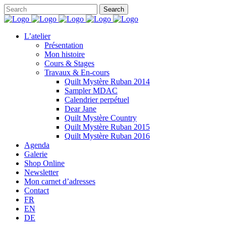
L’atelier
Présentation
Mon histoire
Cours & Stages
Travaux & En-cours
Quilt Mystère Ruban 2014
Sampler MDAC
Calendrier perpétuel
Dear Jane
Quilt Mystère Country
Quilt Mystère Ruban 2015
Quilt Mystère Ruban 2016
Agenda
Galerie
Shop Online
Newsletter
Mon carnet d’adresses
Contact
FR
EN
DE