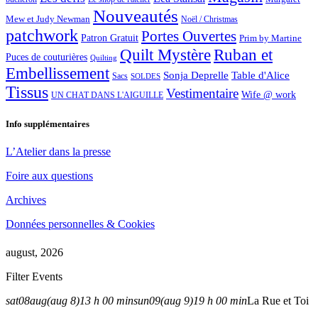
Nouveautés
Mew et Judy Newman
Noël / Christmas
patchwork
Portes Ouvertes
Patron Gratuit
Prim by Martine
Quilt Mystère
Ruban et
Puces de couturières
Quilting
Embellissement
Sonja Deprelle
Table d'Alice
Sacs
SOLDES
Tissus
Vestimentaire
Wife @ work
UN CHAT DANS L'AIGUILLE
Info supplémentaires
L’Atelier dans la presse
Foire aux questions
Archives
Données personnelles & Cookies
august, 2026
Filter Events
sat
08
aug
(aug 8)
13 h 00 min
sun
09
(aug 9)
19 h 00 min
La Rue et Toi