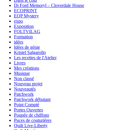
Dans le coin
Di Ford Memoryl – Cloverdale House
ECOPRINT
EQP Mystery
expo
Exposition
FOLTVILAG
Formation
idées
Idées de génie
Kristel Salgarollo
Les recettes de l'Atelier
Livres
Mes créations
Musique
Non classé
Nouveau projet
Nouveautés
Patchwork
Patchwork débutant
Point Compté
Portes Ouvertes
Poupée de chiffons
Puces de couturières
Quilt Live-Liberty