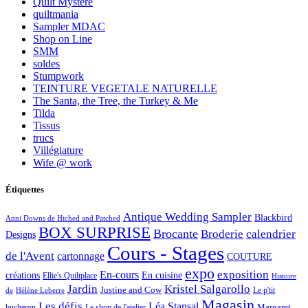
Quilt Mystère
quiltmania
Sampler MDAC
Shop on Line
SMM
soldes
Stumpwork
TEINTURE VEGETALE NATURELLE
The Santa, the Tree, the Turkey & Me
Tilda
Tissus
trucs
Villégiature
Wife @ work
Étiquettes
Antique Wedding Sampler
Blackbird
Anni Downs de Htched and Patched
BOX SURPRISE
Brocante
Broderie
calendrier
Designs
Cours - Stages
de l'Avent
cartonnage
COUTURE
expo
exposition
En-cours
créations
En cuisine
Ellie's Quiltplace
Histoire
Jardin
Kristel Salgarollo
Justine and Cow
Le p'tit
de
Hélène Leberre
Magasin
Les défis
Léa Stansal
Margaret
bucheron
Le shop de l'atelier