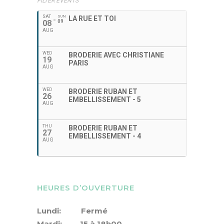
FILTER EVENTS
SAT
SUN
LA RUE ET TOI
08
09
AUG
WED
BRODERIE AVEC CHRISTIANE
19
PARIS
AUG
WED
BRODERIE RUBAN ET
26
EMBELLISSEMENT - 5
AUG
THU
BRODERIE RUBAN ET
27
EMBELLISSEMENT - 4
AUG
HEURES D’OUVERTURE
Lundi: Fermé
Mardi: 15 à 18h00