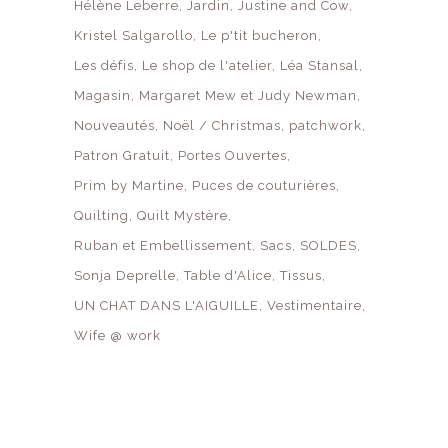
Hélène Leberre
Jardin
Justine and Cow
Kristel Salgarollo
Le p'tit bucheron
Les défis
Le shop de l'atelier
Léa Stansal
Magasin
Margaret Mew et Judy Newman
Nouveautés
Noël / Christmas
patchwork
Patron Gratuit
Portes Ouvertes
Prim by Martine
Puces de couturières
Quilting
Quilt Mystère
Ruban et Embellissement
Sacs
SOLDES
Sonja Deprelle
Table d'Alice
Tissus
UN CHAT DANS L'AIGUILLE
Vestimentaire
Wife @ work