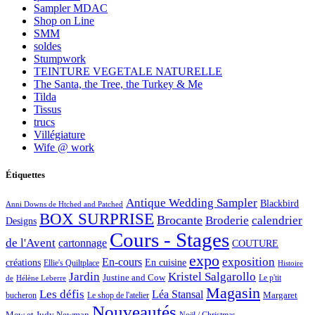
Sampler MDAC
Shop on Line
SMM
soldes
Stumpwork
TEINTURE VEGETALE NATURELLE
The Santa, the Tree, the Turkey & Me
Tilda
Tissus
trucs
Villégiature
Wife @ work
Étiquettes
Antique Wedding Sampler
Blackbird
Anni Downs de Htched and Patched
BOX SURPRISE
Brocante
Broderie
calendrier
Designs
Cours - Stages
de l'Avent
cartonnage
COUTURE
expo
exposition
En-cours
créations
En cuisine
Ellie's Quiltplace
Histoire
Jardin
Kristel Salgarollo
Justine and Cow
Le p'tit
de
Hélène Leberre
Magasin
Les défis
Léa Stansal
Margaret
bucheron
Le shop de l'atelier
Nouveautés
Mew et Judy Newman