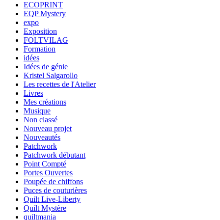
ECOPRINT
EQP Mystery
expo
Exposition
FOLTVILAG
Formation
idées
Idées de génie
Kristel Salgarollo
Les recettes de l'Atelier
Livres
Mes créations
Musique
Non classé
Nouveau projet
Nouveautés
Patchwork
Patchwork débutant
Point Compté
Portes Ouvertes
Poupée de chiffons
Puces de couturières
Quilt Live-Liberty
Quilt Mystère
quiltmania