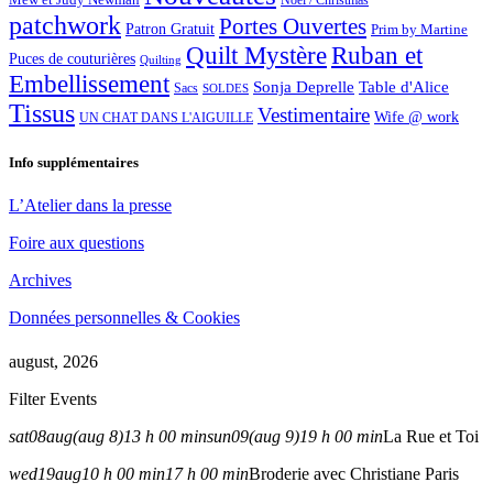
Noël / Christmas
patchwork
Portes Ouvertes
Patron Gratuit
Prim by Martine
Quilt Mystère
Ruban et
Puces de couturières
Quilting
Embellissement
Sonja Deprelle
Table d'Alice
Sacs
SOLDES
Tissus
Vestimentaire
Wife @ work
UN CHAT DANS L'AIGUILLE
Info supplémentaires
L’Atelier dans la presse
Foire aux questions
Archives
Données personnelles & Cookies
august, 2026
Filter Events
sat
08
aug
(aug 8)
13 h 00 min
sun
09
(aug 9)
19 h 00 min
La Rue et Toi
wed
19
aug
10 h 00 min
17 h 00 min
Broderie avec Christiane Paris