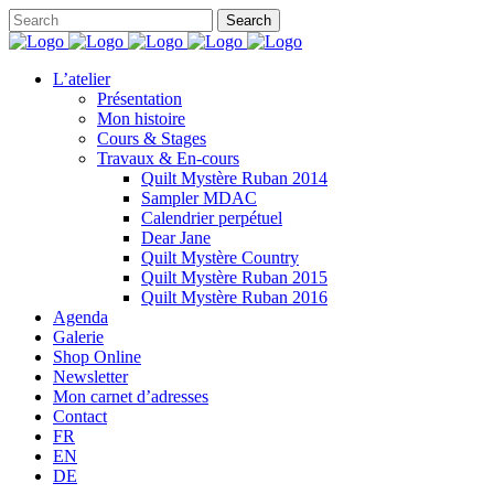
L’atelier
Présentation
Mon histoire
Cours & Stages
Travaux & En-cours
Quilt Mystère Ruban 2014
Sampler MDAC
Calendrier perpétuel
Dear Jane
Quilt Mystère Country
Quilt Mystère Ruban 2015
Quilt Mystère Ruban 2016
Agenda
Galerie
Shop Online
Newsletter
Mon carnet d’adresses
Contact
FR
EN
DE