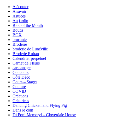
A écouter
A savoir
Astuces
Au jardin
Bloc of the Month
Boutis
BOX
brocante
Broderie
broderie de Lunéville
Broderie Ruban
Calendrier perpétuel
Carnet de Fleurs
cartonnage
Concours
Côté Déco
Cours – Stages
Couture
COVID
Créations
Créatrices
Dancing Chicken and Flying Pig
Dans le coin
Di Ford Memoryl – Cloverdale House