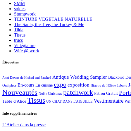
SMM
soldes
Stumpwork
TEINTURE VEGETALE NATURELLE
The Santa, the Tree, the Turkey & Me
Tilda
Tissus
trucs
Villégiature
Wife @ work
Étiquettes
Antique Wedding Sampler
Blackbird De
Anni Downs de Htched and Patched
expo
exposition
J
En-cours
En cuisine
Quiltplace
Histoire de
Hélène Leberre
Nouveautés
patchwork
Port
Patron Gratuit
Noël / Christmas
Tissus
Vestimentaire
Table d'Alice
Wif
UN CHAT DANS L'AIGUILLE
Info supplémentaires
L’Atelier dans la presse