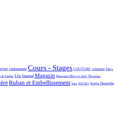
Cours - Stages
Avent
cartonnage
COUTURE
créations
Ellie's
Magasin
Léa Stansal
Margaret Mew et Judy Newman
de l'atelier
tère
Ruban et Embellissement
Sonja Deprelle
Sacs
SOLDES