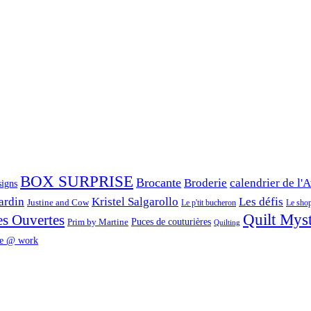
BOX SURPRISE
Brocante
Broderie
calendrier de l'
signs
ardin
Kristel Salgarollo
Les défis
Justine and Cow
Le p'tit bucheron
Le shop 
Quilt Mys
es Ouvertes
Prim by Martine
Puces de couturières
Quilting
e @ work