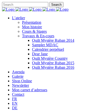
L’atelier
Présentation
Mon histoire
Cours & Stages
Travaux & En-cours
Quilt Mystère Ruban 2014
Sampler MDAC
Calendrier perpétuel
Dear Jane
Quilt Mystère Country
Quilt Mystère Ruban 2015
Quilt Mystère Ruban 2016
Agenda
Galerie
Shop Online
Newsletter
Mon carnet d’adresses
Contact
FR
EN
DE