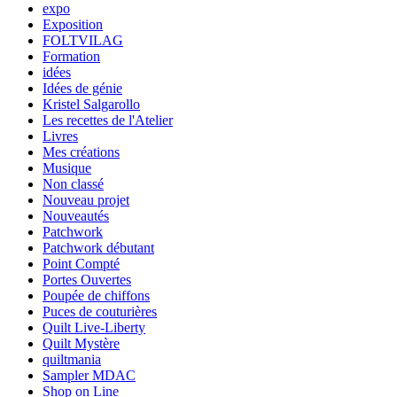
expo
Exposition
FOLTVILAG
Formation
idées
Idées de génie
Kristel Salgarollo
Les recettes de l'Atelier
Livres
Mes créations
Musique
Non classé
Nouveau projet
Nouveautés
Patchwork
Patchwork débutant
Point Compté
Portes Ouvertes
Poupée de chiffons
Puces de couturières
Quilt Live-Liberty
Quilt Mystère
quiltmania
Sampler MDAC
Shop on Line