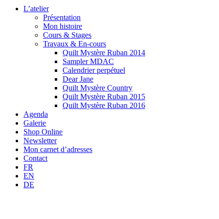
L’atelier
Présentation
Mon histoire
Cours & Stages
Travaux & En-cours
Quilt Mystère Ruban 2014
Sampler MDAC
Calendrier perpétuel
Dear Jane
Quilt Mystère Country
Quilt Mystère Ruban 2015
Quilt Mystère Ruban 2016
Agenda
Galerie
Shop Online
Newsletter
Mon carnet d’adresses
Contact
FR
EN
DE