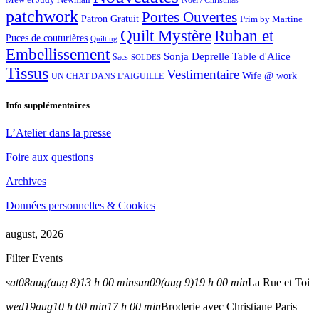
Noël / Christmas
patchwork
Portes Ouvertes
Patron Gratuit
Prim by Martine
Quilt Mystère
Ruban et
Puces de couturières
Quilting
Embellissement
Sonja Deprelle
Table d'Alice
Sacs
SOLDES
Tissus
Vestimentaire
Wife @ work
UN CHAT DANS L'AIGUILLE
Info supplémentaires
L’Atelier dans la presse
Foire aux questions
Archives
Données personnelles & Cookies
august, 2026
Filter Events
sat
08
aug
(aug 8)
13 h 00 min
sun
09
(aug 9)
19 h 00 min
La Rue et Toi
wed
19
aug
10 h 00 min
17 h 00 min
Broderie avec Christiane Paris