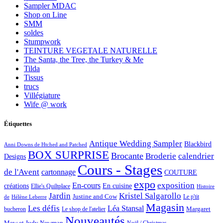
Sampler MDAC
Shop on Line
SMM
soldes
Stumpwork
TEINTURE VEGETALE NATURELLE
The Santa, the Tree, the Turkey & Me
Tilda
Tissus
trucs
Villégiature
Wife @ work
Étiquettes
Antique Wedding Sampler
Blackbird
Anni Downs de Htched and Patched
BOX SURPRISE
Brocante
Broderie
calendrier
Designs
Cours - Stages
de l'Avent
cartonnage
COUTURE
expo
exposition
En-cours
créations
En cuisine
Ellie's Quiltplace
Histoire
Jardin
Kristel Salgarollo
Justine and Cow
Le p'tit
de
Hélène Leberre
Magasin
Les défis
Léa Stansal
Margaret
bucheron
Le shop de l'atelier
Nouveautés
Mew et Judy Newman