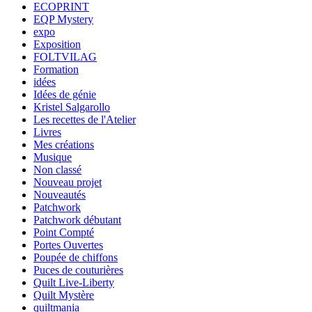
ECOPRINT
EQP Mystery
expo
Exposition
FOLTVILAG
Formation
idées
Idées de génie
Kristel Salgarollo
Les recettes de l'Atelier
Livres
Mes créations
Musique
Non classé
Nouveau projet
Nouveautés
Patchwork
Patchwork débutant
Point Compté
Portes Ouvertes
Poupée de chiffons
Puces de couturières
Quilt Live-Liberty
Quilt Mystère
quiltmania