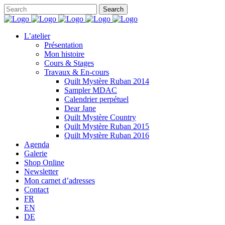
L’atelier
Présentation
Mon histoire
Cours & Stages
Travaux & En-cours
Quilt Mystère Ruban 2014
Sampler MDAC
Calendrier perpétuel
Dear Jane
Quilt Mystère Country
Quilt Mystère Ruban 2015
Quilt Mystère Ruban 2016
Agenda
Galerie
Shop Online
Newsletter
Mon carnet d’adresses
Contact
FR
EN
DE