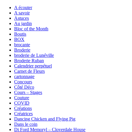
A écouter
A savoir
Astuces
Au jardin
Bloc of the Month
Boutis
BOX
brocante
Broderie
broderie de Lunéville
Broderie Ruban
Calendrier perpétuel
Carnet de Fleurs
cartonnage
Concours
Côté Déco
Cours – Stages
Couture
COVID
Créations
Créatrices
Dancing Chicken and Flying Pig
Dans le coin
Di Ford Memoryl – Cloverdale House