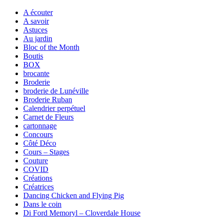
A écouter
A savoir
Astuces
Au jardin
Bloc of the Month
Boutis
BOX
brocante
Broderie
broderie de Lunéville
Broderie Ruban
Calendrier perpétuel
Carnet de Fleurs
cartonnage
Concours
Côté Déco
Cours – Stages
Couture
COVID
Créations
Créatrices
Dancing Chicken and Flying Pig
Dans le coin
Di Ford Memoryl – Cloverdale House