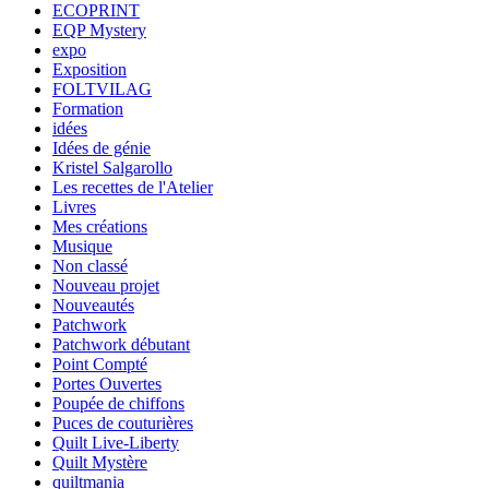
ECOPRINT
EQP Mystery
expo
Exposition
FOLTVILAG
Formation
idées
Idées de génie
Kristel Salgarollo
Les recettes de l'Atelier
Livres
Mes créations
Musique
Non classé
Nouveau projet
Nouveautés
Patchwork
Patchwork débutant
Point Compté
Portes Ouvertes
Poupée de chiffons
Puces de couturières
Quilt Live-Liberty
Quilt Mystère
quiltmania