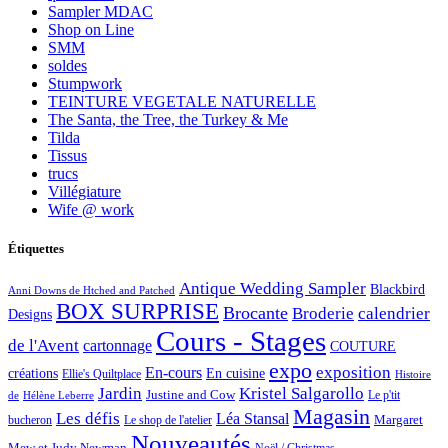
Sampler MDAC
Shop on Line
SMM
soldes
Stumpwork
TEINTURE VEGETALE NATURELLE
The Santa, the Tree, the Turkey & Me
Tilda
Tissus
trucs
Villégiature
Wife @ work
Étiquettes
Antique Wedding Sampler
Blackbird
Anni Downs de Htched and Patched
BOX SURPRISE
Brocante
Broderie
calendrier
Designs
Cours - Stages
de l'Avent
cartonnage
COUTURE
expo
exposition
En-cours
créations
En cuisine
Ellie's Quiltplace
Histoire
Jardin
Kristel Salgarollo
Justine and Cow
Le p'tit
de
Hélène Leberre
Magasin
Les défis
Léa Stansal
Margaret
bucheron
Le shop de l'atelier
Nouveautés
Mew et Judy Newman