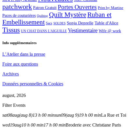
Noël / Christmas
patchwork
Portes Ouvertes
Patron Gratuit
Prim by Martine
Quilt Mystère
Ruban et
Puces de couturières
Quilting
Embellissement
Sonja Deprelle
Table d'Alice
Sacs
SOLDES
Tissus
Vestimentaire
Wife @ work
UN CHAT DANS L'AIGUILLE
Info supplémentaires
L’Atelier dans la presse
Foire aux questions
Archives
Données personnelles & Cookies
august, 2026
Filter Events
sat
08
aug
(aug 8)
13 h 00 min
sun
09
(aug 9)
19 h 00 min
La Rue et Toi
wed
19
aug
10 h 00 min
17 h 00 min
Broderie avec Christiane Paris