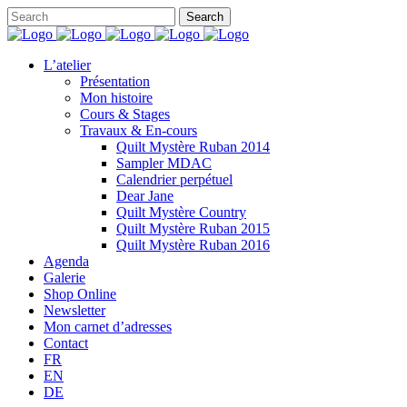
L’atelier
Présentation
Mon histoire
Cours & Stages
Travaux & En-cours
Quilt Mystère Ruban 2014
Sampler MDAC
Calendrier perpétuel
Dear Jane
Quilt Mystère Country
Quilt Mystère Ruban 2015
Quilt Mystère Ruban 2016
Agenda
Galerie
Shop Online
Newsletter
Mon carnet d’adresses
Contact
FR
EN
DE