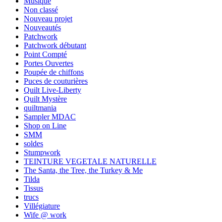
Musique
Non classé
Nouveau projet
Nouveautés
Patchwork
Patchwork débutant
Point Compté
Portes Ouvertes
Poupée de chiffons
Puces de couturières
Quilt Live-Liberty
Quilt Mystère
quiltmania
Sampler MDAC
Shop on Line
SMM
soldes
Stumpwork
TEINTURE VEGETALE NATURELLE
The Santa, the Tree, the Turkey & Me
Tilda
Tissus
trucs
Villégiature
Wife @ work