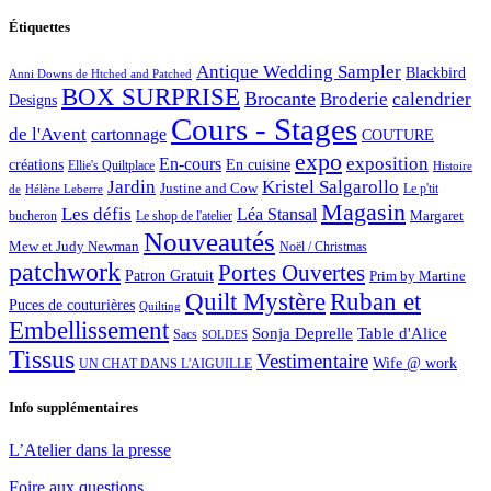
Étiquettes
Antique Wedding Sampler
Blackbird
Anni Downs de Htched and Patched
BOX SURPRISE
Brocante
Broderie
calendrier
Designs
Cours - Stages
de l'Avent
cartonnage
COUTURE
expo
exposition
En-cours
créations
En cuisine
Ellie's Quiltplace
Histoire
Jardin
Kristel Salgarollo
Justine and Cow
Le p'tit
de
Hélène Leberre
Magasin
Les défis
Léa Stansal
Margaret
bucheron
Le shop de l'atelier
Nouveautés
Mew et Judy Newman
Noël / Christmas
patchwork
Portes Ouvertes
Patron Gratuit
Prim by Martine
Quilt Mystère
Ruban et
Puces de couturières
Quilting
Embellissement
Sonja Deprelle
Table d'Alice
Sacs
SOLDES
Tissus
Vestimentaire
Wife @ work
UN CHAT DANS L'AIGUILLE
Info supplémentaires
L’Atelier dans la presse
Foire aux questions