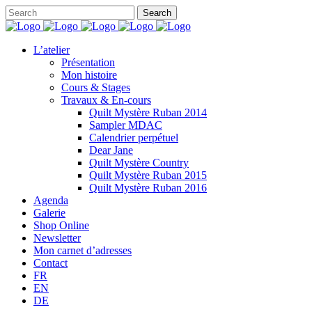
L’atelier
Présentation
Mon histoire
Cours & Stages
Travaux & En-cours
Quilt Mystère Ruban 2014
Sampler MDAC
Calendrier perpétuel
Dear Jane
Quilt Mystère Country
Quilt Mystère Ruban 2015
Quilt Mystère Ruban 2016
Agenda
Galerie
Shop Online
Newsletter
Mon carnet d’adresses
Contact
FR
EN
DE