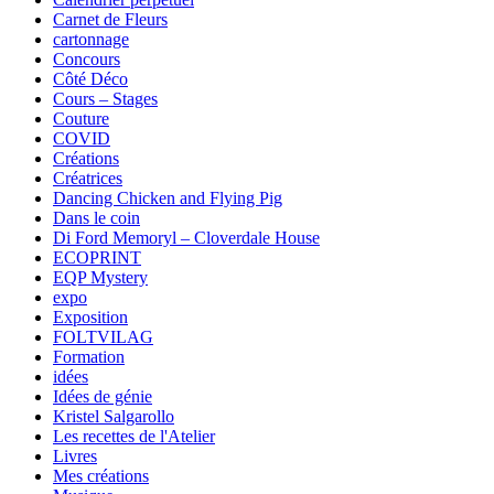
Carnet de Fleurs
cartonnage
Concours
Côté Déco
Cours – Stages
Couture
COVID
Créations
Créatrices
Dancing Chicken and Flying Pig
Dans le coin
Di Ford Memoryl – Cloverdale House
ECOPRINT
EQP Mystery
expo
Exposition
FOLTVILAG
Formation
idées
Idées de génie
Kristel Salgarollo
Les recettes de l'Atelier
Livres
Mes créations