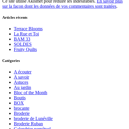
Ce site utilise Akismet pour réduire les indésirables.
En savoir plus
sur la façon dont les données de vos commentaires sont traitées
.
Articles récents
Terrace Blooms
La Rue et Toi
BAM 33
SOLDES
Fruity Quilts
Catégories
A écouter
A savoir
Astuces
Au jardin
Bloc of the Month
Boutis
BOX
brocante
Broderie
broderie de Lunéville
Broderie Ruban
Calendrier perpétuel