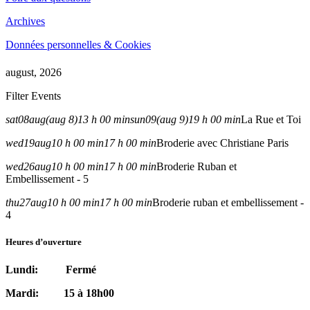
Archives
Données personnelles & Cookies
august, 2026
Filter Events
sat
08
aug
(aug 8)
13 h 00 min
sun
09
(aug 9)
19 h 00 min
La Rue et Toi
wed
19
aug
10 h 00 min
17 h 00 min
Broderie avec Christiane Paris
wed
26
aug
10 h 00 min
17 h 00 min
Broderie Ruban et
Embellissement - 5
thu
27
aug
10 h 00 min
17 h 00 min
Broderie ruban et embellissement -
4
Heures d’ouverture
Lundi: Fermé
Mardi: 15 à 18h00