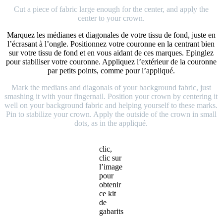
Cut a piece of fabric large enough for the center, and apply the
center to your crown.
Marquez les médianes et diagonales de votre tissu de fond, juste en
l’écrasant à l’ongle. Positionnez votre couronne en la centrant bien
sur votre tissu de fond et en vous aidant de ces marques. Epinglez
pour stabiliser votre couronne. Appliquez l’extérieur de la couronne
par petits points, comme pour l’appliqué.
Mark the medians and diagonals of your background fabric, just
smashing it with your fingernail. Position your crown by centering it
well on your background fabric and helping yourself to these marks.
Pin to stabilize your crown. Apply the outside of the crown in small
dots, as in the appliqué.
clic,
clic sur
l’image
pour
obtenir
ce kit
de
gabarits