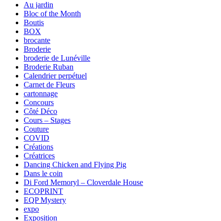
Au jardin
Bloc of the Month
Boutis
BOX
brocante
Broderie
broderie de Lunéville
Broderie Ruban
Calendrier perpétuel
Carnet de Fleurs
cartonnage
Concours
Côté Déco
Cours – Stages
Couture
COVID
Créations
Créatrices
Dancing Chicken and Flying Pig
Dans le coin
Di Ford Memoryl – Cloverdale House
ECOPRINT
EQP Mystery
expo
Exposition