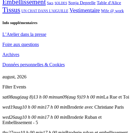
Embellissement
Sonja Deprelle
Table d'Alice
Sacs
SOLDES
Tissus
Vestimentaire
Wife @ work
UN CHAT DANS L'AIGUILLE
Info supplémentaires
L’Atelier dans la presse
Foire aux questions
Archives
Données personnelles & Cookies
august, 2026
Filter Events
sat
08
aug
(aug 8)
13 h 00 min
sun
09
(aug 9)
19 h 00 min
La Rue et Toi
wed
19
aug
10 h 00 min
17 h 00 min
Broderie avec Christiane Paris
wed
26
aug
10 h 00 min
17 h 00 min
Broderie Ruban et
Embellissement - 5
thu
27
aug
10 h 00 min
17 h 00 min
Broderie ruban et embellissement -