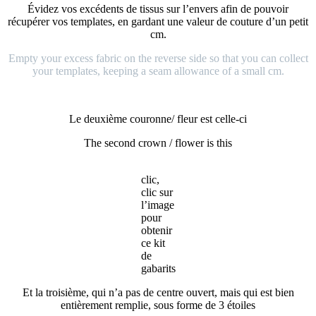
Évidez vos excédents de tissus sur l’envers afin de pouvoir
récupérer vos templates, en gardant une valeur de couture d’un petit
cm.
Empty your excess fabric on the reverse side so that you can collect
your templates, keeping a seam allowance of a small cm.
Le deuxième couronne/ fleur est celle-ci
The second crown / flower is this
clic,
clic sur
l’image
pour
obtenir
ce kit
de
gabarits
Et la troisième, qui n’a pas de centre ouvert, mais qui est bien
entièrement remplie, sous forme de 3 étoiles