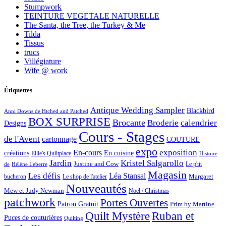
Stumpwork
TEINTURE VEGETALE NATURELLE
The Santa, the Tree, the Turkey & Me
Tilda
Tissus
trucs
Villégiature
Wife @ work
Étiquettes
Antique Wedding Sampler
Blackbird
Anni Downs de Htched and Patched
BOX SURPRISE
Brocante
Broderie
calendrier
Designs
Cours - Stages
de l'Avent
cartonnage
COUTURE
expo
exposition
En-cours
créations
En cuisine
Ellie's Quiltplace
Histoire
Jardin
Kristel Salgarollo
Justine and Cow
Le p'tit
de
Hélène Leberre
Magasin
Les défis
Léa Stansal
Margaret
bucheron
Le shop de l'atelier
Nouveautés
Mew et Judy Newman
Noël / Christmas
patchwork
Portes Ouvertes
Patron Gratuit
Prim by Martine
Quilt Mystère
Ruban et
Puces de couturières
Quilting