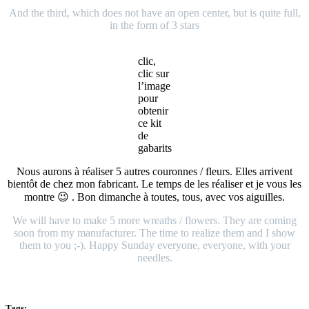
And the third, which does not have an open center, but is quite full,
in the form of 3 stars
clic,
clic sur
l’image
pour
obtenir
ce kit
de
gabarits
Nous aurons à réaliser 5 autres couronnes / fleurs. Elles arrivent
bientôt de chez mon fabricant. Le temps de les réaliser et je vous les
montre 😉 . Bon dimanche à toutes, tous, avec vos aiguilles.
We will have to make 5 more wreaths / flowers. They are coming
soon from my manufacturer. The time to realize them and I show
them to you ;-). Happy Sunday everyone, everyone, with your
needles.
Tags: