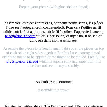
Prepare your pieces (with glue stick or thread)
Assemblez les pièces entre elles, par petits points serrés, les pièces
l’une sur l’autre, endroit contre endroit. Pour cela j’utilise un fil
solide, soit le fil à appliquer, soit le fil à quilter. J’apprécie beaucoup
le Supérior Thread
qui est super solide, et super fin. Il ne se voit
donc pas dans mon assemblage.
Assemble the pieces together, in small tight spots, the pieces on top
of each other, right sides together. For this I use a strong thread,
either the thread to be applied or the thread to be quilted. I really like
the Superior Thread
which is super strong and super thin. It is
therefore not seen in my assembly.
Assemblez en couronne
Assemble in a crown
Ajoutez les petites olives, !!! à l’emplacement. Elle ne se retrouve