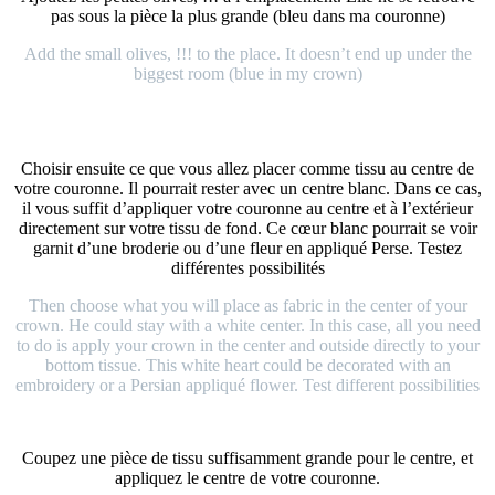
pas sous la pièce la plus grande (bleu dans ma couronne)
Add the small olives, !!! to the place. It doesn’t end up under the
biggest room (blue in my crown)
Choisir ensuite ce que vous allez placer comme tissu au centre de
votre couronne. Il pourrait rester avec un centre blanc. Dans ce cas,
il vous suffit d’appliquer votre couronne au centre et à l’extérieur
directement sur votre tissu de fond. Ce cœur blanc pourrait se voir
garnit d’une broderie ou d’une fleur en appliqué Perse. Testez
différentes possibilités
Then choose what you will place as fabric in the center of your
crown. He could stay with a white center. In this case, all you need
to do is apply your crown in the center and outside directly to your
bottom tissue. This white heart could be decorated with an
embroidery or a Persian appliqué flower. Test different possibilities
Coupez une pièce de tissu suffisamment grande pour le centre, et
appliquez le centre de votre couronne.