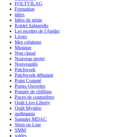
FOLTVILAG
Formation
idées
Idées de génie
Kristel Salgarollo
Les recettes de l'Atelier
Livres
Mes créations
Musique
Non classé
Nouveau projet
Nouveautés
Patchwork
Patchwork débutant
Point Compté
Portes Ouvertes
Poupée de chiffons
Puces de couturières
Quilt Live-Liberty
Quilt Mystère
quiltmania
Sampler MDAC
Shop on Line
SMM
soldes