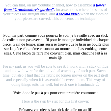
You can find, on my Youtube channel, how to assemble
a flower
from “Grandmother’s garden”,
for assemblies where the sides of
your pieces are straight lines, and
a second video
when the sides of
your pieces are curved. This concerns the technique.
Pour ma part, comme vous pourrez le voir, je travaille avec un stick
de colle et non pas avec du fil pour le montage individuel de chaque
pièce. Gain de temps, mais aussi je trouve que le tissu ne bouge plus
sur la pièce elle-même et surtout au moment de l’assemblage entre
elles. Cette façon de faire me convient bien, mais chacune fait à sa
main 😉
For my part, as you will be able to see it, I work with a stick of glue
and not with wire for the individual assembly of each part. Saves
time, but also I find that the fabric no longer moves on the part itself
and especially when it is assembled between them. This way of
doing things suits me well, but each one is handmade 😉
Voici donc le pas à pas pour cette première couronne :
Here is the step by step for this first crown:
Préparez vos pièces (au stick de colle ou au fil)