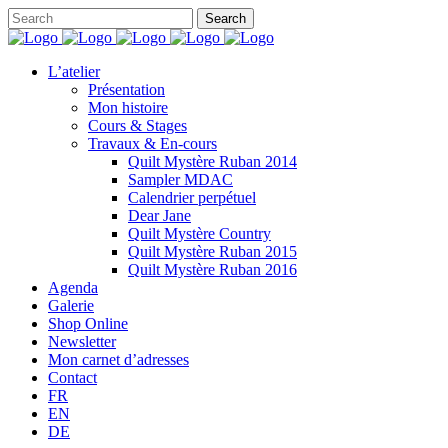
L’atelier
Présentation
Mon histoire
Cours & Stages
Travaux & En-cours
Quilt Mystère Ruban 2014
Sampler MDAC
Calendrier perpétuel
Dear Jane
Quilt Mystère Country
Quilt Mystère Ruban 2015
Quilt Mystère Ruban 2016
Agenda
Galerie
Shop Online
Newsletter
Mon carnet d’adresses
Contact
FR
EN
DE