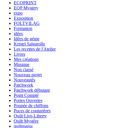
ECOPRINT
EQP Mystery
expo
Exposition
FOLTVILAG
Formation
idées
Idées de génie
Kristel Salgarollo
Les recettes de l'Atelier
Livres
Mes créations
Musique
Non classé
Nouveau projet
Nouveautés
Patchwork
Patchwork débutant
Point Compté
Portes Ouvertes
Poupée de chiffons
Puces de couturières
Quilt Live-Liberty
Quilt Mystère
quiltmania