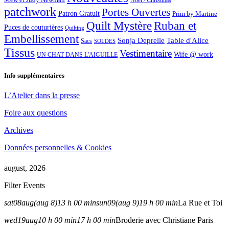
Noël / Christmas
patchwork
Portes Ouvertes
Patron Gratuit
Prim by Martine
Quilt Mystère
Ruban et
Puces de couturières
Quilting
Embellissement
Sonja Deprelle
Table d'Alice
Sacs
SOLDES
Tissus
Vestimentaire
Wife @ work
UN CHAT DANS L'AIGUILLE
Info supplémentaires
L’Atelier dans la presse
Foire aux questions
Archives
Données personnelles & Cookies
august, 2026
Filter Events
sat
08
aug
(aug 8)
13 h 00 min
sun
09
(aug 9)
19 h 00 min
La Rue et Toi
wed
19
aug
10 h 00 min
17 h 00 min
Broderie avec Christiane Paris