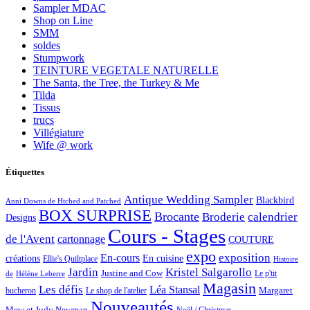
Sampler MDAC
Shop on Line
SMM
soldes
Stumpwork
TEINTURE VEGETALE NATURELLE
The Santa, the Tree, the Turkey & Me
Tilda
Tissus
trucs
Villégiature
Wife @ work
Étiquettes
Antique Wedding Sampler
Blackbird
Anni Downs de Htched and Patched
BOX SURPRISE
Brocante
Broderie
calendrier
Designs
Cours - Stages
de l'Avent
cartonnage
COUTURE
expo
exposition
En-cours
créations
En cuisine
Ellie's Quiltplace
Histoire
Jardin
Kristel Salgarollo
Justine and Cow
Le p'tit
de
Hélène Leberre
Magasin
Les défis
Léa Stansal
Margaret
bucheron
Le shop de l'atelier
Nouveautés
Mew et Judy Newman