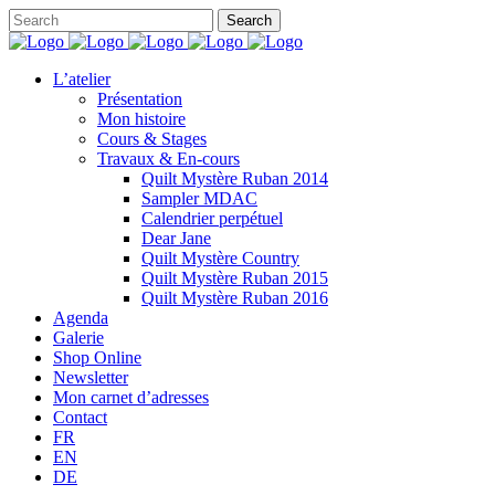
L’atelier
Présentation
Mon histoire
Cours & Stages
Travaux & En-cours
Quilt Mystère Ruban 2014
Sampler MDAC
Calendrier perpétuel
Dear Jane
Quilt Mystère Country
Quilt Mystère Ruban 2015
Quilt Mystère Ruban 2016
Agenda
Galerie
Shop Online
Newsletter
Mon carnet d’adresses
Contact
FR
EN
DE