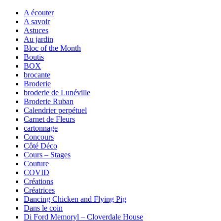
A écouter
A savoir
Astuces
Au jardin
Bloc of the Month
Boutis
BOX
brocante
Broderie
broderie de Lunéville
Broderie Ruban
Calendrier perpétuel
Carnet de Fleurs
cartonnage
Concours
Côté Déco
Cours – Stages
Couture
COVID
Créations
Créatrices
Dancing Chicken and Flying Pig
Dans le coin
Di Ford Memoryl – Cloverdale House