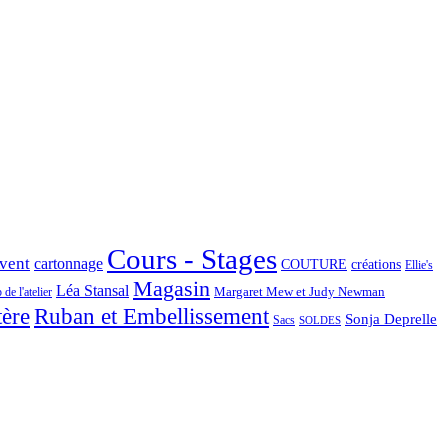
Cours - Stages
Avent
cartonnage
COUTURE
créations
Ellie's
Magasin
Léa Stansal
Margaret Mew et Judy Newman
de l'atelier
tère
Ruban et Embellissement
Sonja Deprelle
Sacs
SOLDES