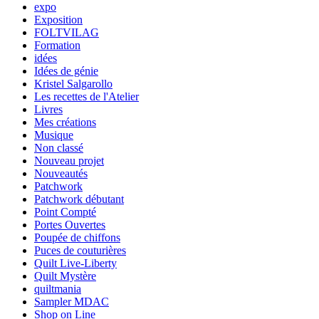
expo
Exposition
FOLTVILAG
Formation
idées
Idées de génie
Kristel Salgarollo
Les recettes de l'Atelier
Livres
Mes créations
Musique
Non classé
Nouveau projet
Nouveautés
Patchwork
Patchwork débutant
Point Compté
Portes Ouvertes
Poupée de chiffons
Puces de couturières
Quilt Live-Liberty
Quilt Mystère
quiltmania
Sampler MDAC
Shop on Line