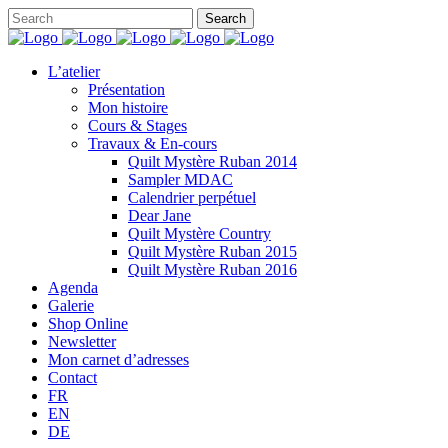
L’atelier
Présentation
Mon histoire
Cours & Stages
Travaux & En-cours
Quilt Mystère Ruban 2014
Sampler MDAC
Calendrier perpétuel
Dear Jane
Quilt Mystère Country
Quilt Mystère Ruban 2015
Quilt Mystère Ruban 2016
Agenda
Galerie
Shop Online
Newsletter
Mon carnet d’adresses
Contact
FR
EN
DE