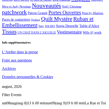
Nouveautés
Mew et Judy Newman
Noël / Christmas
patchwork
Portes Ouvertes
Patron Gratuit
Prim by Martine
Quilt Mystère
Ruban et
Puces de couturières
Quilting
Embellissement
Sonja Deprelle
Table d'Alice
Sacs
SOLDES
Tissus
Vestimentaire
Wife @ work
UN CHAT DANS L'AIGUILLE
Info supplémentaires
L’Atelier dans la presse
Foire aux questions
Archives
Données personnelles & Cookies
august, 2026
Filter Events
sat
08
aug
(aug 8)
13 h 00 min
sun
09
(aug 9)
19 h 00 min
La Rue et Toi