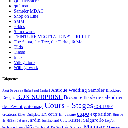
Quilt Mystère
quiltmania
Sampler MDAC
Shop on Line
SMM
soldes
Stumpwork
TEINTURE VEGETALE NATURELLE
The Santa, the Tree, the Turkey & Me
Tilda
Tissus
trucs
Villégiature
Wife @ work
Étiquettes
Antique Wedding Sampler
Blackbird
Anni Downs de Htched and Patched
BOX SURPRISE
Brocante
Broderie
calendrier
Designs
Cours - Stages
de l'Avent
cartonnage
COUTURE
expo
exposition
En-cours
créations
En cuisine
Ellie's Quiltplace
Histoire
Jardin
Kristel Salgarollo
Justine and Cow
Le p'tit
de
Hélène Leberre
Magasin
Les défis
Léa Stansal
Margaret
bucheron
Le shop de l'atelier