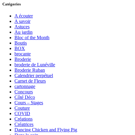
Catégories
A écouter
A savoir
Astuces
Au jardin
Bloc of the Month
Boutis
BOX
brocante
Broderie
broderie de Lunéville
Broderie Ruban
Calendrier perpétuel
Carnet de Fleurs
cartonnage
Concours
Côté Déco
Cours – Stages
Couture
COVID
Créations
Créatrices
Dancing Chicken and Flying Pig