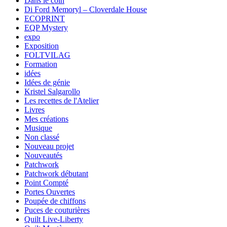
Dans le coin
Di Ford Memoryl – Cloverdale House
ECOPRINT
EQP Mystery
expo
Exposition
FOLTVILAG
Formation
idées
Idées de génie
Kristel Salgarollo
Les recettes de l'Atelier
Livres
Mes créations
Musique
Non classé
Nouveau projet
Nouveautés
Patchwork
Patchwork débutant
Point Compté
Portes Ouvertes
Poupée de chiffons
Puces de couturières
Quilt Live-Liberty