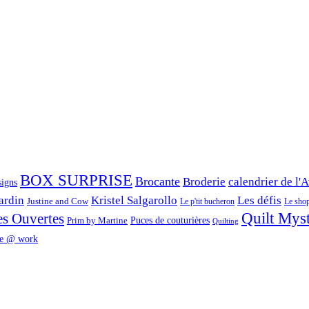
BOX SURPRISE
Brocante
Broderie
calendrier de l'
signs
ardin
Kristel Salgarollo
Les défis
Justine and Cow
Le p'tit bucheron
Le shop 
Quilt Mys
es Ouvertes
Prim by Martine
Puces de couturières
Quilting
e @ work