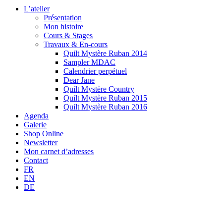
L’atelier
Présentation
Mon histoire
Cours & Stages
Travaux & En-cours
Quilt Mystère Ruban 2014
Sampler MDAC
Calendrier perpétuel
Dear Jane
Quilt Mystère Country
Quilt Mystère Ruban 2015
Quilt Mystère Ruban 2016
Agenda
Galerie
Shop Online
Newsletter
Mon carnet d’adresses
Contact
FR
EN
DE