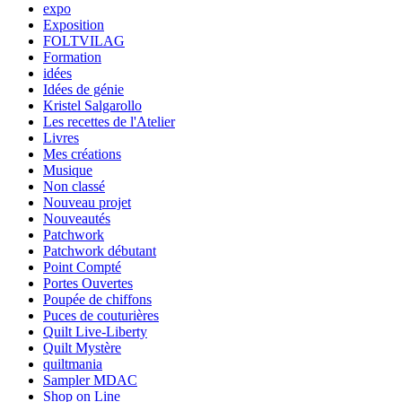
expo
Exposition
FOLTVILAG
Formation
idées
Idées de génie
Kristel Salgarollo
Les recettes de l'Atelier
Livres
Mes créations
Musique
Non classé
Nouveau projet
Nouveautés
Patchwork
Patchwork débutant
Point Compté
Portes Ouvertes
Poupée de chiffons
Puces de couturières
Quilt Live-Liberty
Quilt Mystère
quiltmania
Sampler MDAC
Shop on Line