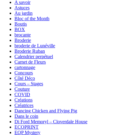
A savoir
Astuces
Au jardin
Bloc of the Month
Boutis
BOX
brocante
Broderie
broderie de Lunéville
Broderie Ruban
Calendrier perpétuel
Carnet de Fleurs
cartonnage
Concours
Côté Déco
Cours – Stages
Couture
COVID
Créations
Créatrices
Dancing Chicken and Flying Pig
Dans le coin
Di Ford Memoryl – Cloverdale House
ECOPRINT
EQP Mystery