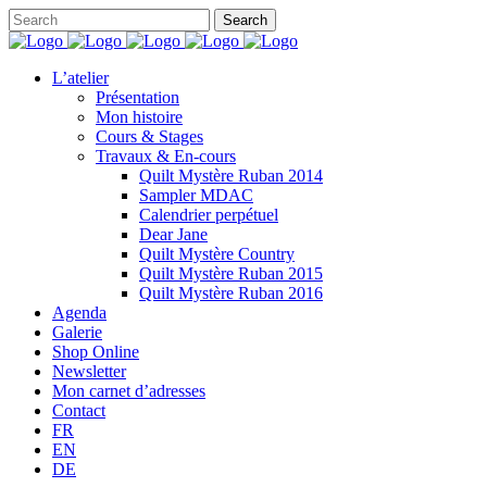
L’atelier
Présentation
Mon histoire
Cours & Stages
Travaux & En-cours
Quilt Mystère Ruban 2014
Sampler MDAC
Calendrier perpétuel
Dear Jane
Quilt Mystère Country
Quilt Mystère Ruban 2015
Quilt Mystère Ruban 2016
Agenda
Galerie
Shop Online
Newsletter
Mon carnet d’adresses
Contact
FR
EN
DE