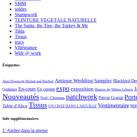
SMM
soldes
Stumpwork
TEINTURE VEGETALE NATURELLE
The Santa, the Tree, the Turkey & Me
Tilda
Tissus
trucs
Villégiature
Wife @ work
Étiquettes
Antique Wedding Sampler
Blackbird De
Anni Downs de Htched and Patched
expo
exposition
J
En-cours
En cuisine
Quiltplace
Histoire de
Hélène Leberre
Nouveautés
patchwork
Port
Patron Gratuit
Noël / Christmas
Tissus
Vestimentaire
Table d'Alice
Wif
UN CHAT DANS L'AIGUILLE
Info supplémentaires
L’Atelier dans la presse