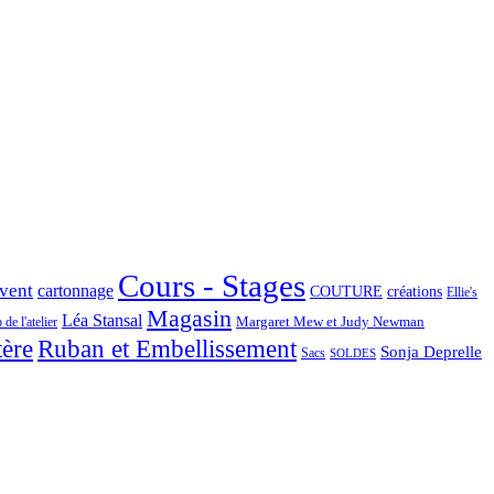
Cours - Stages
Avent
cartonnage
COUTURE
créations
Ellie's
Magasin
Léa Stansal
Margaret Mew et Judy Newman
de l'atelier
tère
Ruban et Embellissement
Sonja Deprelle
Sacs
SOLDES