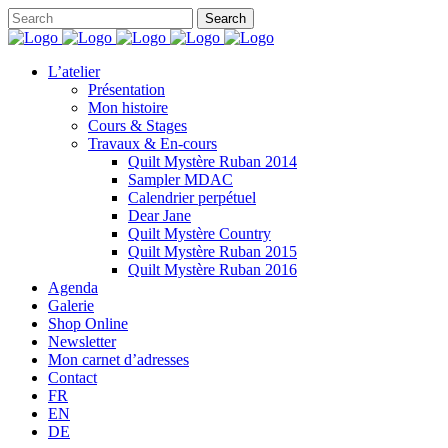
L’atelier
Présentation
Mon histoire
Cours & Stages
Travaux & En-cours
Quilt Mystère Ruban 2014
Sampler MDAC
Calendrier perpétuel
Dear Jane
Quilt Mystère Country
Quilt Mystère Ruban 2015
Quilt Mystère Ruban 2016
Agenda
Galerie
Shop Online
Newsletter
Mon carnet d’adresses
Contact
FR
EN
DE