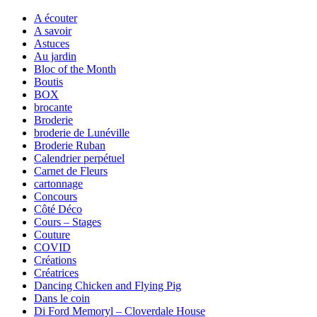
A écouter
A savoir
Astuces
Au jardin
Bloc of the Month
Boutis
BOX
brocante
Broderie
broderie de Lunéville
Broderie Ruban
Calendrier perpétuel
Carnet de Fleurs
cartonnage
Concours
Côté Déco
Cours – Stages
Couture
COVID
Créations
Créatrices
Dancing Chicken and Flying Pig
Dans le coin
Di Ford Memoryl – Cloverdale House