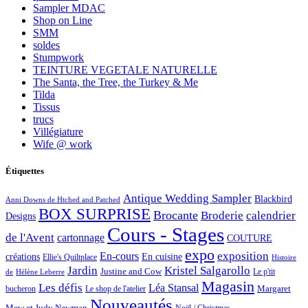
Sampler MDAC
Shop on Line
SMM
soldes
Stumpwork
TEINTURE VEGETALE NATURELLE
The Santa, the Tree, the Turkey & Me
Tilda
Tissus
trucs
Villégiature
Wife @ work
Étiquettes
Antique Wedding Sampler
Blackbird
Anni Downs de Htched and Patched
BOX SURPRISE
Brocante
Broderie
calendrier
Designs
Cours - Stages
de l'Avent
cartonnage
COUTURE
expo
exposition
En-cours
créations
En cuisine
Ellie's Quiltplace
Histoire
Jardin
Kristel Salgarollo
Justine and Cow
Le p'tit
de
Hélène Leberre
Magasin
Les défis
Léa Stansal
Margaret
bucheron
Le shop de l'atelier
Nouveautés
Mew et Judy Newman