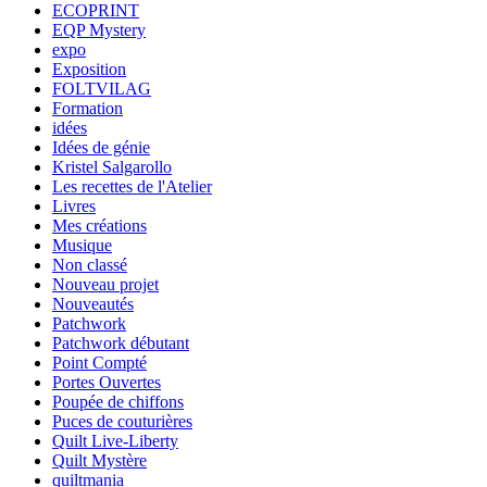
ECOPRINT
EQP Mystery
expo
Exposition
FOLTVILAG
Formation
idées
Idées de génie
Kristel Salgarollo
Les recettes de l'Atelier
Livres
Mes créations
Musique
Non classé
Nouveau projet
Nouveautés
Patchwork
Patchwork débutant
Point Compté
Portes Ouvertes
Poupée de chiffons
Puces de couturières
Quilt Live-Liberty
Quilt Mystère
quiltmania