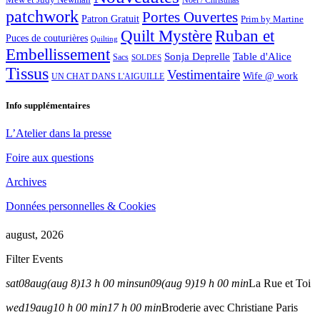
Noël / Christmas
patchwork
Portes Ouvertes
Patron Gratuit
Prim by Martine
Quilt Mystère
Ruban et
Puces de couturières
Quilting
Embellissement
Sonja Deprelle
Table d'Alice
Sacs
SOLDES
Tissus
Vestimentaire
Wife @ work
UN CHAT DANS L'AIGUILLE
Info supplémentaires
L’Atelier dans la presse
Foire aux questions
Archives
Données personnelles & Cookies
august, 2026
Filter Events
sat
08
aug
(aug 8)
13 h 00 min
sun
09
(aug 9)
19 h 00 min
La Rue et Toi
wed
19
aug
10 h 00 min
17 h 00 min
Broderie avec Christiane Paris