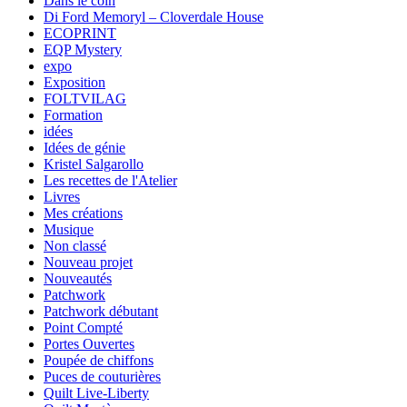
Dans le coin
Di Ford Memoryl – Cloverdale House
ECOPRINT
EQP Mystery
expo
Exposition
FOLTVILAG
Formation
idées
Idées de génie
Kristel Salgarollo
Les recettes de l'Atelier
Livres
Mes créations
Musique
Non classé
Nouveau projet
Nouveautés
Patchwork
Patchwork débutant
Point Compté
Portes Ouvertes
Poupée de chiffons
Puces de couturières
Quilt Live-Liberty