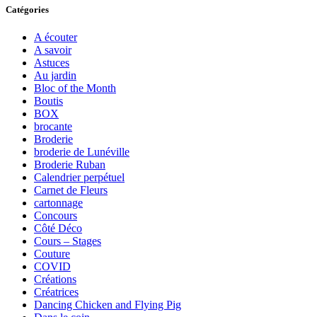
Catégories
A écouter
A savoir
Astuces
Au jardin
Bloc of the Month
Boutis
BOX
brocante
Broderie
broderie de Lunéville
Broderie Ruban
Calendrier perpétuel
Carnet de Fleurs
cartonnage
Concours
Côté Déco
Cours – Stages
Couture
COVID
Créations
Créatrices
Dancing Chicken and Flying Pig