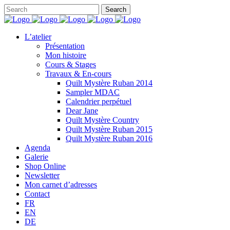
L’atelier
Présentation
Mon histoire
Cours & Stages
Travaux & En-cours
Quilt Mystère Ruban 2014
Sampler MDAC
Calendrier perpétuel
Dear Jane
Quilt Mystère Country
Quilt Mystère Ruban 2015
Quilt Mystère Ruban 2016
Agenda
Galerie
Shop Online
Newsletter
Mon carnet d’adresses
Contact
FR
EN
DE