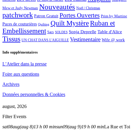
Nouveautés
Mew et Judy Newman
Noël / Christmas
patchwork
Portes Ouvertes
Patron Gratuit
Prim by Martine
Quilt Mystère
Ruban et
Puces de couturières
Quilting
Embellissement
Sonja Deprelle
Table d'Alice
Sacs
SOLDES
Tissus
Vestimentaire
Wife @ work
UN CHAT DANS L'AIGUILLE
Info supplémentaires
L’Atelier dans la presse
Foire aux questions
Archives
Données personnelles & Cookies
august, 2026
Filter Events
sat
08
aug
(aug 8)
13 h 00 min
sun
09
(aug 9)
19 h 00 min
La Rue et Toi