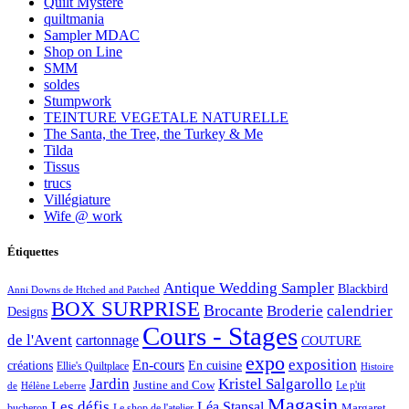
Quilt Mystère
quiltmania
Sampler MDAC
Shop on Line
SMM
soldes
Stumpwork
TEINTURE VEGETALE NATURELLE
The Santa, the Tree, the Turkey & Me
Tilda
Tissus
trucs
Villégiature
Wife @ work
Étiquettes
Antique Wedding Sampler
Blackbird
Anni Downs de Htched and Patched
BOX SURPRISE
Brocante
Broderie
calendrier
Designs
Cours - Stages
de l'Avent
cartonnage
COUTURE
expo
exposition
En-cours
créations
En cuisine
Ellie's Quiltplace
Histoire
Jardin
Kristel Salgarollo
Justine and Cow
Le p'tit
de
Hélène Leberre
Magasin
Les défis
Léa Stansal
Margaret
bucheron
Le shop de l'atelier