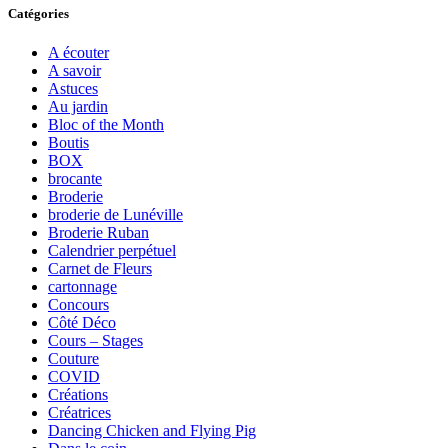
Catégories
A écouter
A savoir
Astuces
Au jardin
Bloc of the Month
Boutis
BOX
brocante
Broderie
broderie de Lunéville
Broderie Ruban
Calendrier perpétuel
Carnet de Fleurs
cartonnage
Concours
Côté Déco
Cours – Stages
Couture
COVID
Créations
Créatrices
Dancing Chicken and Flying Pig