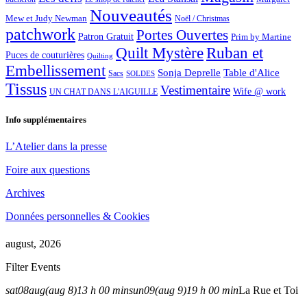
Nouveautés
Mew et Judy Newman
Noël / Christmas
patchwork
Portes Ouvertes
Patron Gratuit
Prim by Martine
Quilt Mystère
Ruban et
Puces de couturières
Quilting
Embellissement
Sonja Deprelle
Table d'Alice
Sacs
SOLDES
Tissus
Vestimentaire
Wife @ work
UN CHAT DANS L'AIGUILLE
Info supplémentaires
L’Atelier dans la presse
Foire aux questions
Archives
Données personnelles & Cookies
august, 2026
Filter Events
sat
08
aug
(aug 8)
13 h 00 min
sun
09
(aug 9)
19 h 00 min
La Rue et Toi