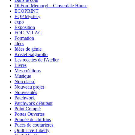
Dans le coin
Di Ford Memoryl – Cloverdale House
ECOPRINT
EQP Mystery
expo
Exposition
FOLTVILAG
Formation
idées
Idées de génie
Kristel Salgarollo
Les recettes de l'Atelier
Livres
Mes créations
Musique
Non classé
Nouveau projet
Nouveautés
Patchwork
Patchwork débutant
Point Compté
Portes Ouvertes
Poupée de chiffons
Puces de couturières
Quilt Live-Liberty