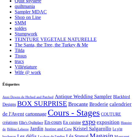
Quilt Mystère
quiltmania
Sampler MDAC
Shop on Line
SMM
soldes
Stumpwork
TEINTURE VEGETALE NATURELLE
The Santa, the Tree, the Turkey & Me
Tilda
Tissus
trucs
Villégiature
Wife @ work
Étiquettes
Antique Wedding Sampler
Blackbird
Anni Downs de Htched and Patched
BOX SURPRISE
Brocante
Broderie
calendrier
Designs
Cours - Stages
de l'Avent
cartonnage
COUTURE
expo
exposition
En-cours
créations
En cuisine
Ellie's Quiltplace
Histoire
Jardin
Kristel Salgarollo
Justine and Cow
Le p'tit
de
Hélène Leberre
Magasin
Les défis
Léa Stansal
Margaret
bucheron
Le shop de l'atelier