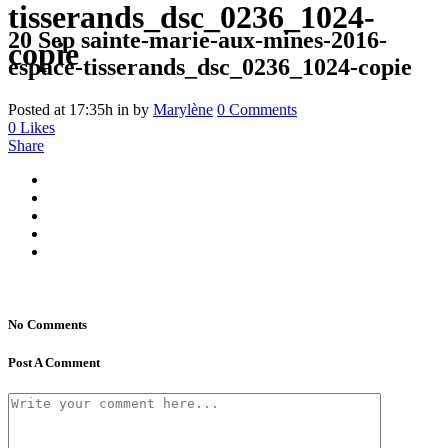
tisserands_dsc_0236_1024-
20 Sep
sainte-marie-aux-mines-2016-
copie
espace-tisserands_dsc_0236_1024-copie
Posted at 17:35h
in
by
Marylène
0 Comments
0
Likes
Share
No Comments
Post A Comment