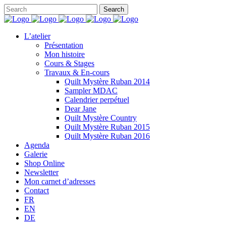
L’atelier
Présentation
Mon histoire
Cours & Stages
Travaux & En-cours
Quilt Mystère Ruban 2014
Sampler MDAC
Calendrier perpétuel
Dear Jane
Quilt Mystère Country
Quilt Mystère Ruban 2015
Quilt Mystère Ruban 2016
Agenda
Galerie
Shop Online
Newsletter
Mon carnet d’adresses
Contact
FR
EN
DE